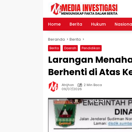
Langsung
ke
konten
Home
Berita
Hukum
Nasiona
Beranda
Berita
Berita
Daerah
Pendidikan
Larangan Menaha
Berhenti di Atas K
Atrijhon
2 Min Baca
09/07/2026