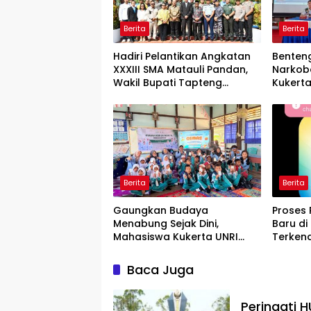
Berita
Berita
Hadiri Pelantikan Angkatan
Benteng
XXXIII SMA Matauli Pandan,
Narkob
Wakil Bupati Tapteng
Kukert
Ingatkan Peserta Didik Bijak
GRANAT
Menghadapi Tantangan Era
“GEBRAK
Digital
Tembil
Berita
Berita
Gaungkan Budaya
Proses 
Menabung Sejak Dini,
Baru di 
Mahasiswa Kukerta UNRI
Terkend
Gelar Program GEMAS di SDN
005 Tembilahan
Baca Juga
Peringati 