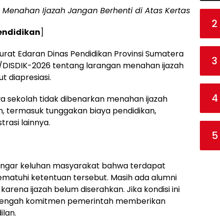
 Menahan Ijazah Jangan Berhenti di Atas Kertas
2
Pendidikan
]
urat Edaran Dinas Pendidikan Provinsi Sumatera
3
/DISDIK-2026 tentang larangan menahan ijazah
 diapresiasi.
4
 sekolah tidak dibenarkan menahan ijazah
n, termasuk tunggakan biaya pendidikan,
rasi lainnya.
5
dengar keluhan masyarakat bahwa terdapat
atuhi ketentuan tersebut. Masih ada alumni
rena ijazah belum diserahkan. Jika kondisi ini
 di tengah komitmen pemerintah memberikan
lan.