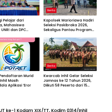
Berita
i Pelajar dari
Kapolsek Marioriawa Hadiri
a, Mahasiswa
Seleksi Paskibraka 2026,
a UNRI dan DPC
Sekaligus Pantau Program
 Gelar Program
Makan Bergizi Gratis
” di SMAN 1
ahan
Berita
Pendaftaran Murid
Kwarcab Inhil Gelar Seleksi
Inhil Masih
Jamnas ke 12 Tahun 2026,
ala Aplikasi ‘Eror
Diikuti 58 Peserta dari 15
Kecamatan
HUT ke-1 Kodam XIX/TT, Kodim 0314/Inhil