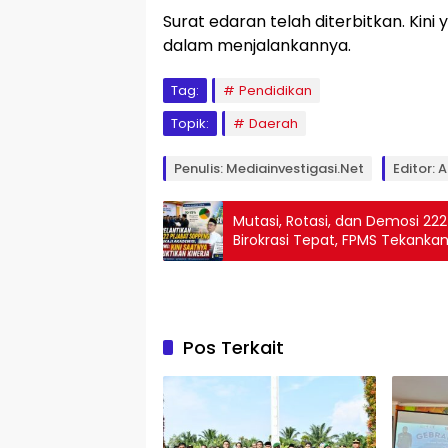
Surat edaran telah diterbitkan. Kin
dalam menjalankannya.
Tag:
Pendidikan
Topik:
Daerah
Penulis: Mediainvestigasi.net
Editor: A
Mutasi, Rotasi, dan Demosi 222
Birokrasi Tepat, FPMS Tekankan
Pos Terkait