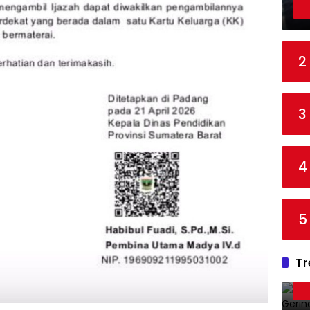
2
3
4
5
Tr