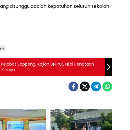
i yang ditunggu adalah kepatuhan seluruh sekolah
tri
 Pejabat Soppeng, Kajian UNIPOL Nilai Penataan
 Kinerja