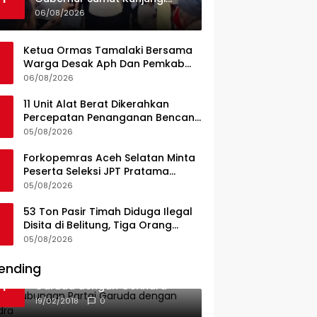
UPTD Puskesmas Lahewa
06/08/2026
Ketua Ormas Tamalaki Bersama
Warga Desak Aph Dan Pemkab
Konsel Tangkap Pelaku Angkut
06/08/2026
Cangkang Sawit Overload, Truk
PT KAP Melintas Jalan Umum
11 Unit Alat Berat Dikerahkan
Percepatan Penanganan Bencana
di Kelurahan Sipange Kecamatan
05/08/2026
Tukka
Forkopemras Aceh Selatan Minta
Peserta Seleksi JPT Pratama
Andalkan Kompetensi dan
05/08/2026
Integritas, Bukan Kedekatan
53 Ton Pasir Timah Diduga Ilegal
Disita di Belitung, Tiga Orang
Diamankan, Dua Masih Diburu
05/08/2026
ending
Ini Dia Hubungan Partai
1
Garuda dengan Gerindra
19/02/2018
0