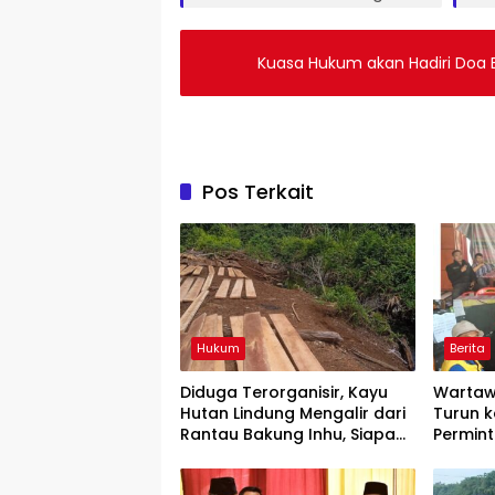
Kuasa Hukum akan Hadiri Doa
Pos Terkait
Hukum
Berita
Diduga Terorganisir, Kayu
Wartaw
Hutan Lindung Mengalir dari
Turun k
Rantau Bakung Inhu, Siapa
Permin
Bermain?
Rilis” W