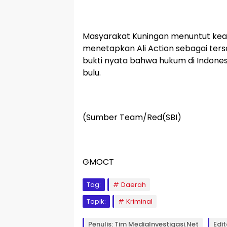
Masyarakat Kuningan menuntut kead
menetapkan Ali Action sebagai ters
bukti nyata bahwa hukum di Indone
bulu.
(Sumber Team/Red(SBI)
GMOCT
Tag:
Daerah
Topik:
Kriminal
Penulis: Tim MediaInvestigasi.Net
Edit