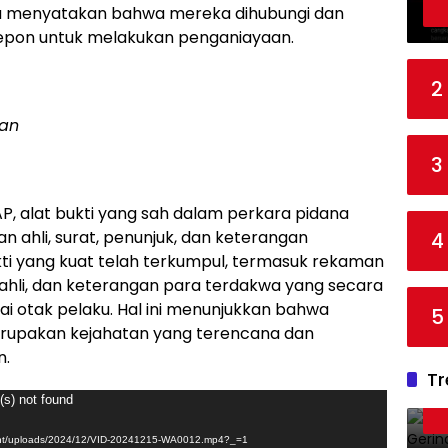
 menyatakan bahwa mereka dihubungi dan
telepon untuk melakukan penganiayaan.
2
aan
3
P, alat bukti yang sah dalam perkara pidana
n ahli, surat, penunjuk, dan keterangan
4
ukti yang kuat telah terkumpul, termasuk rekaman
n ahli, dan keterangan para terdakwa yang secara
ai otak pelaku. Hal ini menunjukkan bahwa
5
upakan kejahatan yang terencana dan
n.
Tr
(s) not found
ntent/uploads/2024/12/VID-20241215-WA0012.mp4?_=1