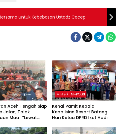
 Bersama untuk Kebebasan Ustadz Cecep
Militer/ TNI-POLRI
an Aceh Tengah Siap
Kenal Pamit Kepala
e Jalan, Tolak
Kepolisian Resort Batang
taan Maaf “Lewat
Hari ‎Ketua DPRD Ikut Hadir
akil Bupati