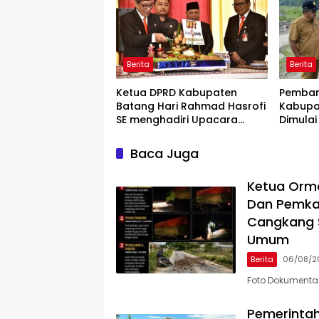
Berita
Berita
Ketua DPRD Kabupaten
Pemban
Batang Hari Rahmad Hasrofi
Kabupa
SE menghadiri Upacara
Dimulai
Peringatan HUT Bank Jambi
Lokasi
Baca Juga
Ketua Orm
Dan Pemka
Cangkang S
Umum
Berita
06/08/2
Foto Dokumenta
Pemerinta