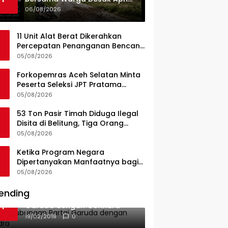
Dan Pemkab Konsel Tangkap
06/08/2026
Pelaku Angkut Cangkang
Sawit Overload, Truk PT KAP
11 Unit Alat Berat Dikerahkan
Melintas Jalan Umum
Percepatan Penanganan Bencana
di Kelurahan Sipange Kecamatan
05/08/2026
Tukka
Forkopemras Aceh Selatan Minta
Peserta Seleksi JPT Pratama
Andalkan Kompetensi dan
05/08/2026
Integritas, Bukan Kedekatan
53 Ton Pasir Timah Diduga Ilegal
Disita di Belitung, Tiga Orang
Diamankan, Dua Masih Diburu
05/08/2026
Ketika Program Negara
Dipertanyakan Manfaatnya bagi
Seluruh Penggiat Literasi
05/08/2026
ending
Ini Dia Hubungan Partai
1
Garuda dengan Gerindra
19/02/2018
0