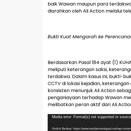
baik Wawan maupun para terdakwa
diarahkan oleh Ali Action melalui 
Bukti Kuat Mengarah ke Perencan
Berdasarkan Pasal 184 ayat (1) KUHA
meliputi keterangan saksi, keteranga
terdakwa. Dalam kasus ini, bukti-b
CCTV di lokasi kejadian, keteranga
konsisten menunjuk Ali Action sebag
penganiayaan terhadap Wawan mer
melibatkan peran aktif dari Ali Actio
Pemutar
Media error: Format(s) not supported or source
Video
Unduh Berkas: https://www.mediainvestigasi.net/wp-co