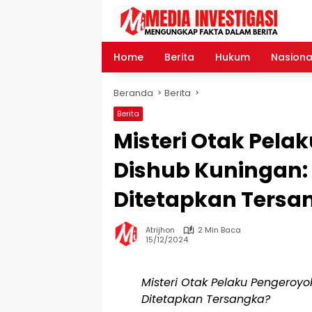
Langsung
ke
konten
Home
Berita
Hukum
Nasiona
Beranda
Berita
Berita
Misteri Otak Pel
Dishub Kuningan:
Ditetapkan Tersa
Atrijhon
2 Min Baca
15/12/2024
Misteri Otak Pelaku Pengeroy
Ditetapkan Tersangka?