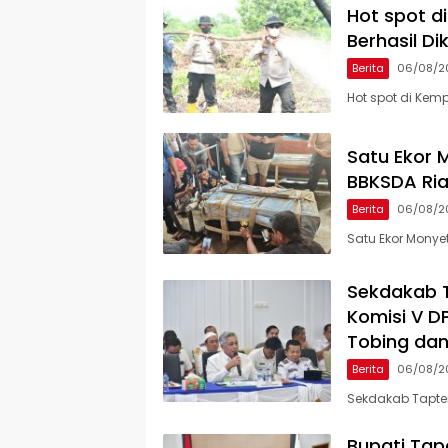
Hot spot d
Berhasil Di
Berita
06/08/2
Hot spot di Kem
Satu Ekor M
BBKSDA Ria
Berita
06/08/2
Satu Ekor Monyet
Sekdakab 
Komisi V D
Tobing dan
Berita
06/08/2
Sekdakab Tapte
Bupati Tap