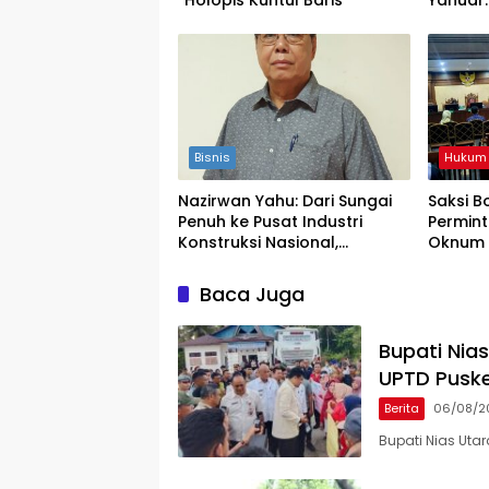
“Holopis Kuntul Baris”
Yanuar
Yaqut 
Keadil
Bisnis
Hukum
Nazirwan Yahu: Dari Sungai
Saksi 
Penuh ke Pusat Industri
Permint
Konstruksi Nasional,
Oknum 
Konsistensi yang
Noel Eb
Menyalakan Perusahaan
Baca Juga
Bupati Nia
UPTD Pusk
Berita
06/08/2
Bupati Nias Uta