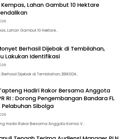
i Kempas, Lahan Gambut 10 Hektare
kendalikan
026
pas, Lahan Gambut 10 Hektare…
onyet Berhasil Dijebak di Tembilahan,
u Lakukan Identifikasi
026
 Berhasil Dijebak di Tembilahan, BBKSDA…
Tapteng Hadiri Rakor Bersama Anggota
PR RI : Dorong Pengembangan Bandara FL
 Pelabuhan Sibolga
026
ng Hadiri Rakor Bersama Anggota Komisi V…
anuli Tengah Terima Audiensi Manager PLN