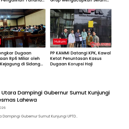
: Pengalihan Tahanan
Grup Mengucapkan Selamat
Diduga Cederai
Menunaikan Ibadah Puasa
an
Ramadhan 1447 H
Hukum
Bongkar Dugaan
PP KAMMI Datangi KPK, Kawal
aan Rp6 Miliar oleh
Ketat Penuntasan Kasus
Kejagung di Sidang
Dugaan Korupsi Haji
enezer
s Utara Dampingi Gubernur Sumut Kunjungi
esmas Lahewa
026
ra Dampingi Gubernur Sumut Kunjungi UPTD…