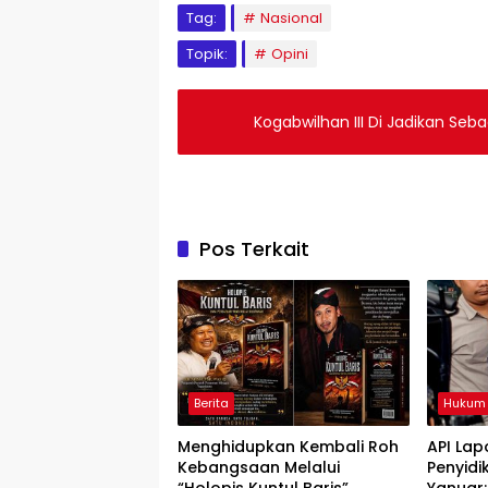
Tag:
Nasional
Topik:
Opini
Kogabwilhan III Di Jadikan S
Pos Terkait
Berita
Hukum
Menghidupkan Kembali Roh
API Lap
Kebangsaan Melalui
Penyidi