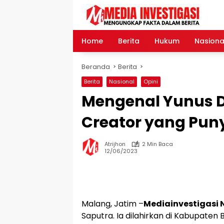
Langsung
ke
konten
Home
Berita
Hukum
Nasiona
Beranda
Berita
Berita
Nasional
Opini
Mengenal Yunus D
Creator yang Puny
Atrijhon
2 Min Baca
12/06/2023
Malang, Jatim –
Mediainvestigasi 
Saputra. Ia dilahirkan di Kabupaten 