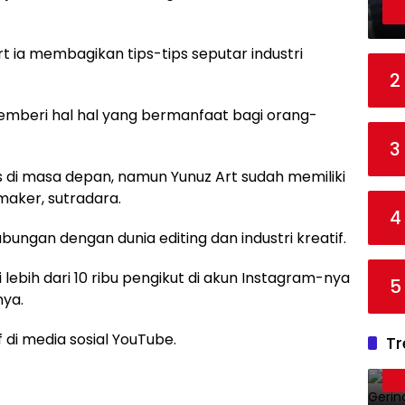
t ia membagikan tips-tips seputar industri
2
mberi hal hal yang bermanfaat bagi orang-
3
 di masa depan, namun Yunuz Art sudah memiliki
maker, sutradara.
4
bungan dengan dunia editing dan industri kreatif.
i lebih dari 10 ribu pengikut di akun Instagram-nya
5
nya.
if di media sosial YouTube.
Tr