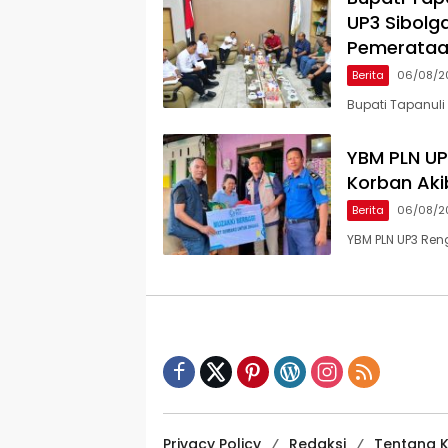
UP3 Sibolga
Pemerataan
Berita
06/08/2
Bupati Tapanuli
YBM PLN UP
Korban Aki
Berita
06/08/2
YBM PLN UP3 Re
Privacy Policy
Redaksi
Tentang 