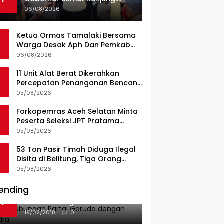
UPTD Puskesmas Lahewa
06/08/2026
Ketua Ormas Tamalaki Bersama
Warga Desak Aph Dan Pemkab
Konsel Tangkap Pelaku Angkut
06/08/2026
Cangkang Sawit Overload, Truk
PT KAP Melintas Jalan Umum
11 Unit Alat Berat Dikerahkan
Percepatan Penanganan Bencana
di Kelurahan Sipange Kecamatan
05/08/2026
Tukka
Forkopemras Aceh Selatan Minta
Peserta Seleksi JPT Pratama
Andalkan Kompetensi dan
05/08/2026
Integritas, Bukan Kedekatan
53 Ton Pasir Timah Diduga Ilegal
Disita di Belitung, Tiga Orang
Diamankan, Dua Masih Diburu
05/08/2026
ending
Ini Dia Hubungan Partai
1
Garuda dengan Gerindra
19/02/2018
0