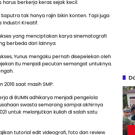
arus berkerja keras sejak kecil.
aputra tak hanya rajin bikin konten. Tapi juga
Industri Kreatif.
 sukses yang menciptakan karya sinematografi
ang berbeda dari lainnya.
ukses, Yunus mengaku pernah disepelekan oleh
ekan itu menjadi pecutan semangat untuknya.
engah.
D
hun 2016 saat masih SMP.
kerja di BUMN adhikarya menjadi pengelola
erusahaan swasta semarang sampai akhirnya
21 untuk melanjutkan kuliah di salah satu
kan tutorial edit videografi, foto dan review