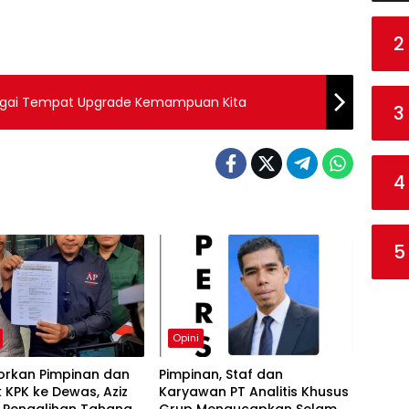
2
ebagai Tempat Upgrade Kemampuan Kita
3
4
5
Opini
orkan Pimpinan dan
Pimpinan, Staf dan
k KPK ke Dewas, Aziz
Karyawan PT Analitis Khusus