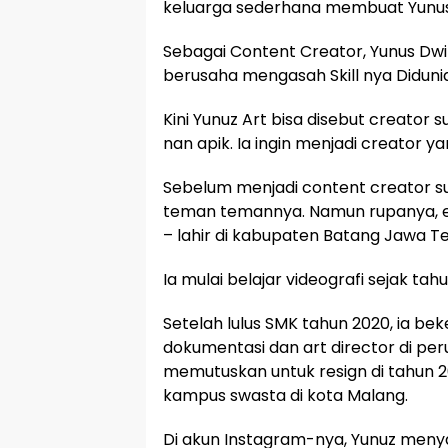
keluarga sederhana membuat Yunus h
Sebagai Content Creator, Yunus Dwi S
berusaha mengasah Skill nya Didunia 
Kini Yunuz Art bisa disebut creator
nan apik. Ia ingin menjadi creator y
Sebelum menjadi content creator s
teman temannya. Namun rupanya, ej
– lahir di kabupaten Batang Jawa T
Ia mulai belajar videografi sejak ta
Setelah lulus SMK tahun 2020, ia be
dokumentasi dan art director di p
memutuskan untuk resign di tahun 20
kampus swasta di kota Malang.
Di akun Instagram-nya, Yunuz menyaji