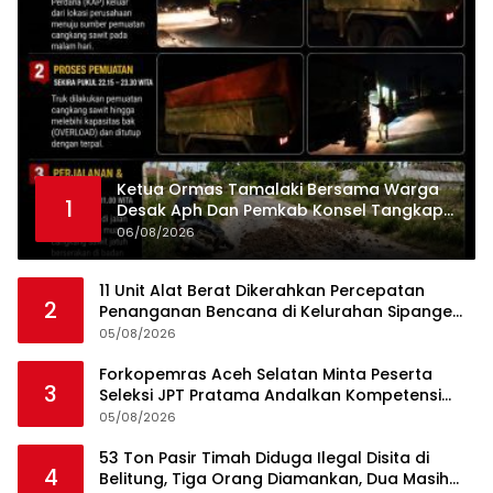
Ketua Ormas Tamalaki Bersama Warga
1
Desak Aph Dan Pemkab Konsel Tangkap
Pelaku Angkut Cangkang Sawit Overload,
06/08/2026
Truk PT KAP Melintas Jalan Umum
11 Unit Alat Berat Dikerahkan Percepatan
2
Penanganan Bencana di Kelurahan Sipange
Kecamatan Tukka
05/08/2026
Forkopemras Aceh Selatan Minta Peserta
3
Seleksi JPT Pratama Andalkan Kompetensi
dan Integritas, Bukan Kedekatan
05/08/2026
53 Ton Pasir Timah Diduga Ilegal Disita di
4
Belitung, Tiga Orang Diamankan, Dua Masih