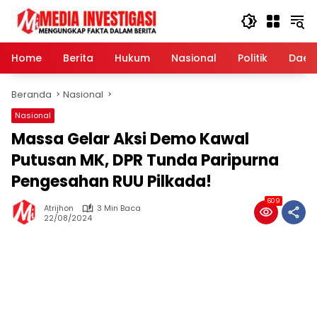
Langsung
ke
konten
Home
Berita
Hukum
Nasional
Politik
Daer
Beranda
Nasional
Nasional
Massa Gelar Aksi Demo Kawal
Putusan MK, DPR Tunda Paripurna
Pengesahan RUU Pilkada!
609
Atrijhon
3 Min Baca
22/08/2024