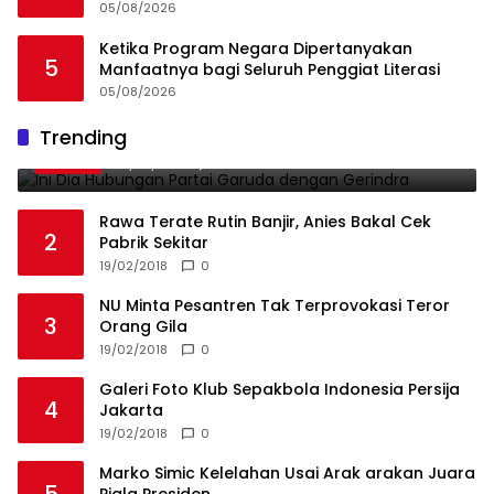
Diburu
05/08/2026
Ketika Program Negara Dipertanyakan
5
Manfaatnya bagi Seluruh Penggiat Literasi
05/08/2026
Ini Dia Hubungan Partai Garuda dengan
Trending
1
Gerindra
19/02/2018
0
Rawa Terate Rutin Banjir, Anies Bakal Cek
2
Pabrik Sekitar
19/02/2018
0
NU Minta Pesantren Tak Terprovokasi Teror
3
Orang Gila
19/02/2018
0
Galeri Foto Klub Sepakbola Indonesia Persija
4
Jakarta
19/02/2018
0
Marko Simic Kelelahan Usai Arak arakan Juara
5
Piala Presiden