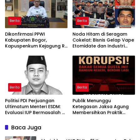
Berita
Berita
Dikonfirmasi PPWI
Noda Hitam di Seragam
Kabupaten Bogor,
Cokelat: Bisnis Gelap Vape
Kapuspenkum Kejagung RI
Etomidate dan Industri
Benarkan Kasi Pidsus Kejari
Pemerasan di Jantung
Kabupaten Bogor Jalani
Kepolisian
Pemeriksaan
Berita
Berita
Politisi PDI Perjuangan
Publik Menunggu
Ultimatum Menteri ESDM:
Ketegasan Jaksa Agung
Evaluasi IUP Bermasalah di
Membersihkan Praktik
Aceh Sebelum 17 Agustus
“Jaksa Calo Proyek”
Baca Juga