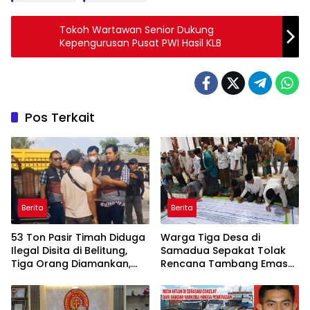
Tokoh Wartawan Senior Dukung
Kepengurusan Pusat PWI Hasil KLB
Pos Terkait
Berita
Berita
53 Ton Pasir Timah Diduga
Warga Tiga Desa di
Ilegal Disita di Belitung,
Samadua Sepakat Tolak
Tiga Orang Diamankan,
Rencana Tambang Emas
Dua Masih Diburu
di Air Sialang