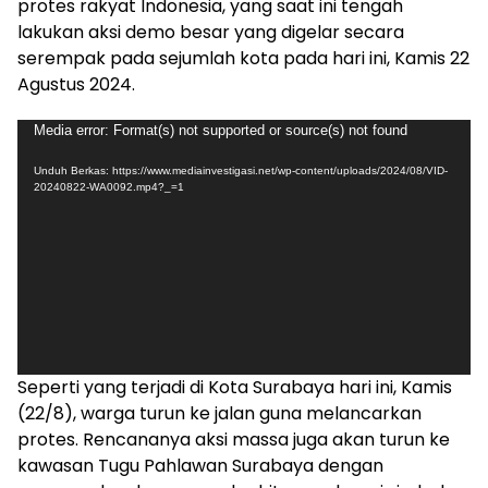
protes rakyat Indonesia, yang saat ini tengah
lakukan aksi demo besar yang digelar secara
serempak pada sejumlah kota pada hari ini, Kamis 22
Agustus 2024.
Pemutar
Media error: Format(s) not supported or source(s) not found
Video
Unduh Berkas: https://www.mediainvestigasi.net/wp-content/uploads/2024/08/VID-
20240822-WA0092.mp4?_=1
Seperti yang terjadi di Kota Surabaya hari ini, Kamis
(22/8), warga turun ke jalan guna melancarkan
protes. Rencananya aksi massa juga akan turun ke
kawasan Tugu Pahlawan Surabaya dengan