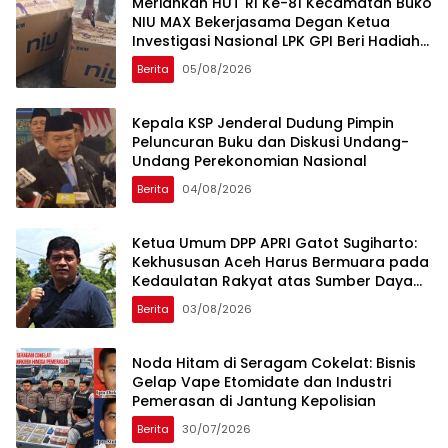
Meriahkan HUT RI Ke-81 Kecamatan Buko
NIU MAX Bekerjasama Degan Ketua
Investigasi Nasional LPK GPI Beri Hadiah
Sponsor Kegiatan Laga Sepak Bola U-
Berita
05/08/2026
45
Kepala KSP Jenderal Dudung Pimpin
Peluncuran Buku dan Diskusi Undang-
Undang Perekonomian Nasional
Berita
04/08/2026
Ketua Umum DPP APRI Gatot Sugiharto:
Kekhususan Aceh Harus Bermuara pada
Kedaulatan Rakyat atas Sumber Daya
Alam
Berita
03/08/2026
Noda Hitam di Seragam Cokelat: Bisnis
Gelap Vape Etomidate dan Industri
Pemerasan di Jantung Kepolisian
Berita
30/07/2026