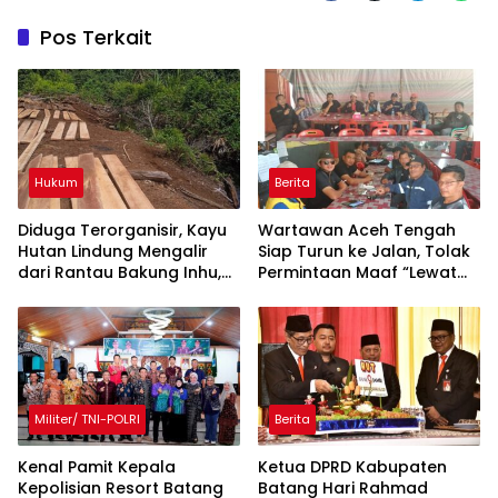
Pos Terkait
Hukum
Berita
Diduga Terorganisir, Kayu
Wartawan Aceh Tengah
Hutan Lindung Mengalir
Siap Turun ke Jalan, Tolak
dari Rantau Bakung Inhu,
Permintaan Maaf “Lewat
Siapa Bermain?
Rilis” Wakil Bupati
Militer/ TNI-POLRI
Berita
Kenal Pamit Kepala
Ketua DPRD Kabupaten
Kepolisian Resort Batang
Batang Hari Rahmad