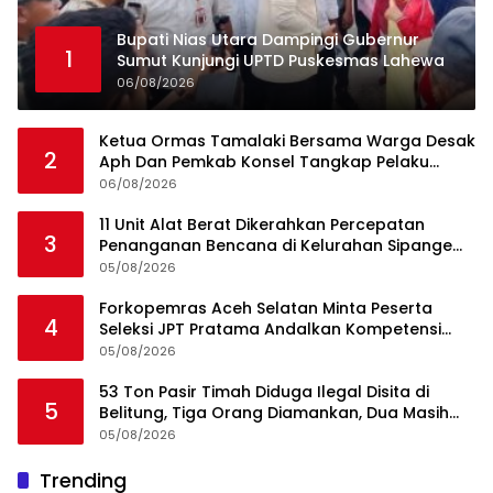
Bupati Nias Utara Dampingi Gubernur
1
Sumut Kunjungi UPTD Puskesmas Lahewa
06/08/2026
Ketua Ormas Tamalaki Bersama Warga Desak
2
Aph Dan Pemkab Konsel Tangkap Pelaku
Angkut Cangkang Sawit Overload, Truk PT KAP
06/08/2026
Melintas Jalan Umum
11 Unit Alat Berat Dikerahkan Percepatan
3
Penanganan Bencana di Kelurahan Sipange
Kecamatan Tukka
05/08/2026
Forkopemras Aceh Selatan Minta Peserta
4
Seleksi JPT Pratama Andalkan Kompetensi
dan Integritas, Bukan Kedekatan
05/08/2026
53 Ton Pasir Timah Diduga Ilegal Disita di
5
Belitung, Tiga Orang Diamankan, Dua Masih
Diburu
05/08/2026
Ini Dia Hubungan Partai Garuda dengan
Trending
1
Gerindra