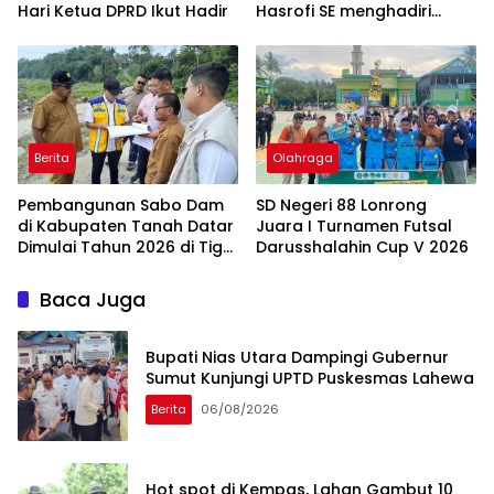
Hari ‎Ketua DPRD Ikut Hadir
Hasrofi SE menghadiri
Upacara Peringatan HUT
Bank Jambi
Berita
Olahraga
Pembangunan Sabo Dam
SD Negeri 88 Lonrong
di Kabupaten Tanah Datar
Juara I Turnamen Futsal
Dimulai Tahun 2026 di Tiga
Darusshalahin Cup V 2026
Lokasi
Baca Juga
Bupati Nias Utara Dampingi Gubernur
Sumut Kunjungi UPTD Puskesmas Lahewa
Berita
06/08/2026
Hot spot di Kempas, Lahan Gambut 10