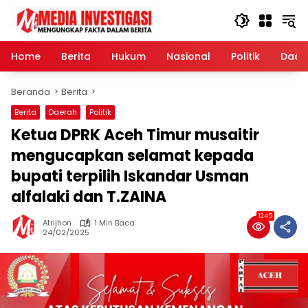
Langsung
ke
konten
Home
Berita
Hukum
Nasional
Politik
Daer
Beranda
Berita
Berita
Daerah
Politik
Ketua DPRK Aceh Timur musaitir
mengucapkan selamat kepada
bupati terpilih Iskandar Usman
alfalaki dan T.ZAINA
1245
Atrijhon
1 Min Baca
24/02/2025