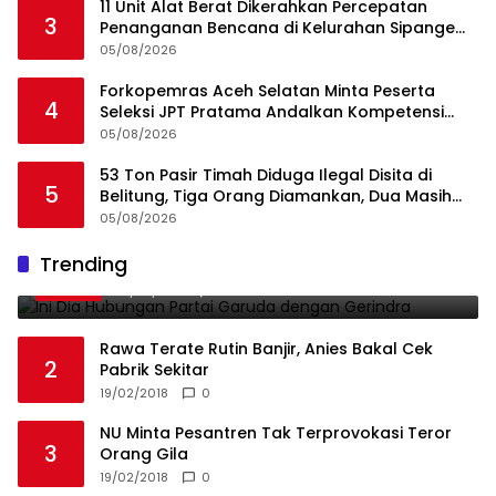
11 Unit Alat Berat Dikerahkan Percepatan
3
Penanganan Bencana di Kelurahan Sipange
Kecamatan Tukka
05/08/2026
Forkopemras Aceh Selatan Minta Peserta
4
Seleksi JPT Pratama Andalkan Kompetensi
dan Integritas, Bukan Kedekatan
05/08/2026
53 Ton Pasir Timah Diduga Ilegal Disita di
5
Belitung, Tiga Orang Diamankan, Dua Masih
Diburu
05/08/2026
Ini Dia Hubungan Partai Garuda dengan
Trending
1
Gerindra
19/02/2018
0
Rawa Terate Rutin Banjir, Anies Bakal Cek
2
Pabrik Sekitar
19/02/2018
0
NU Minta Pesantren Tak Terprovokasi Teror
3
Orang Gila
19/02/2018
0