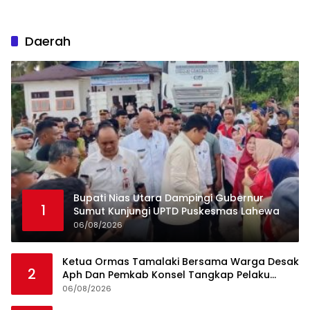
Daerah
Bupati Nias Utara Dampingi Gubernur
1
Sumut Kunjungi UPTD Puskesmas Lahewa
06/08/2026
Ketua Ormas Tamalaki Bersama Warga Desak
2
Aph Dan Pemkab Konsel Tangkap Pelaku
Angkut Cangkang Sawit Overload, Truk PT KAP
06/08/2026
Melintas Jalan Umum