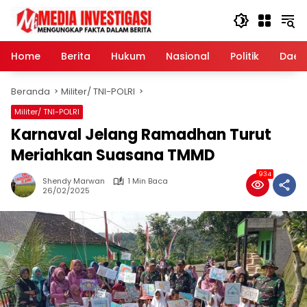
Langsung
ke
konten
Home
Berita
Hukum
Nasional
Politik
Daer
Beranda
Militer/ TNI-POLRI
Militer/ TNI-POLRI
Karnaval Jelang Ramadhan Turut
Meriahkan Suasana TMMD
934
Shendy Marwan
1 Min Baca
26/02/2025