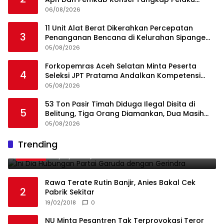
Angkut Cangkang Sawit Overload, Truk PT KAP
06/08/2026
Melintas Jalan Umum
11 Unit Alat Berat Dikerahkan Percepatan
3
Penanganan Bencana di Kelurahan Sipange
Kecamatan Tukka
05/08/2026
Forkopemras Aceh Selatan Minta Peserta
4
Seleksi JPT Pratama Andalkan Kompetensi
dan Integritas, Bukan Kedekatan
05/08/2026
53 Ton Pasir Timah Diduga Ilegal Disita di
5
Belitung, Tiga Orang Diamankan, Dua Masih
Diburu
05/08/2026
Ini Dia Hubungan Partai Garuda dengan
Trending
1
Gerindra
19/02/2018
0
Rawa Terate Rutin Banjir, Anies Bakal Cek
2
Pabrik Sekitar
19/02/2018
0
NU Minta Pesantren Tak Terprovokasi Teror