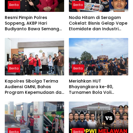
Berita
Berita
Resmi Pimpin Polres
Noda Hitam di Seragam
Soppeng, AKBP Hari
Cokelat: Bisnis Gelap Vape
Budiyanto Bawa Semangat
Etomidate dan Industri
Pengabdian dan
Pemerasan di Jantung
Pelayanan Humanis
Kepolisian
Berita
Berita
Kapolres Sibolga Terima
Meriahkan HUT
Audiensi GMNI, Bahas
Bhayangkara ke-80,
Program Kepemudaan dan
Turnamen Bola Voli
Kamtibmas
Bhayangkara Cup Kuindra
Resmi Ditutup
Berita
Berita