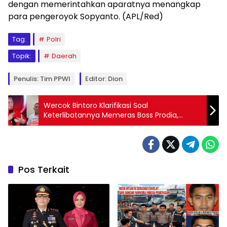
dengan memerintahkan aparatnya menangkap
para pengeroyok Sopyanto. (APL/Red)
Tag:
Polri
Topik:
Daerah
Penulis: Tim PPWI
Editor: Dion
Wercok Bintoro Klarifikasi Soal
Keterlibatannya Memeras Boss Prodia,
Wilson Lalengke: “Maling Ngaku, Malaekat
Langsung Bunuh Diri”
Pos Terkait