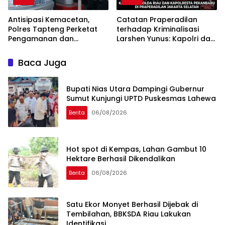
Antisipasi Kemacetan,
Catatan Praperadilan
Polres Tapteng Perketat
terhadap Kriminalisasi
Pengamanan dan
Larshen Yunus: Kapolri dan
Pengaturan Antrean di
Kapolda Riau Sesat Logika
SPBU
Hukum
Baca Juga
Bupati Nias Utara Dampingi Gubernur
Sumut Kunjungi UPTD Puskesmas Lahewa
Berita
06/08/2026
Hot spot di Kempas, Lahan Gambut 10
Hektare Berhasil Dikendalikan
Berita
06/08/2026
Satu Ekor Monyet Berhasil Dijebak di
Tembilahan, BBKSDA Riau Lakukan
Identifikasi