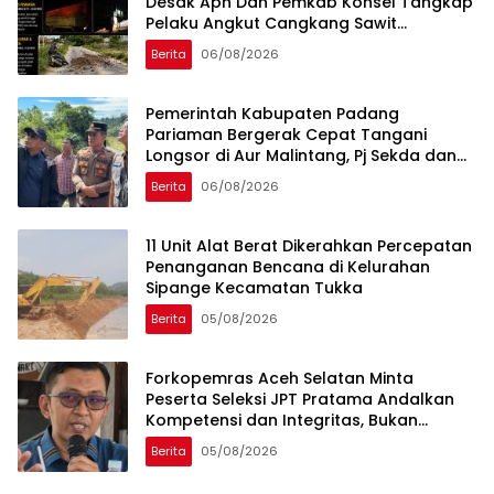
Desak Aph Dan Pemkab Konsel Tangkap
Pelaku Angkut Cangkang Sawit
Overload, Truk PT KAP Melintas Jalan
Berita
06/08/2026
Umum
Pemerintah Kabupaten Padang
Pariaman Bergerak Cepat Tangani
Longsor di Aur Malintang, Pj Sekda dan
Anggota DPR RI Sepakati Pembukaan
Berita
06/08/2026
Trase Jalan Baru
11 Unit Alat Berat Dikerahkan Percepatan
Penanganan Bencana di Kelurahan
Sipange Kecamatan Tukka
Berita
05/08/2026
Forkopemras Aceh Selatan Minta
Peserta Seleksi JPT Pratama Andalkan
Kompetensi dan Integritas, Bukan
Kedekatan
Berita
05/08/2026