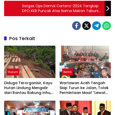
Satgas Ops Damai Cartenz-2024 Tangkap
DPO KKB Puncak Atas Nama Mairon Tabuni
di Bandara Ilaga
Pos Terkait
Hukum
Berita
Diduga Terorganisir, Kayu
Wartawan Aceh Tengah
Hutan Lindung Mengalir
Siap Turun ke Jalan, Tolak
dari Rantau Bakung Inhu,
Permintaan Maaf “Lewat
Siapa Bermain?
Rilis” Wakil Bupati