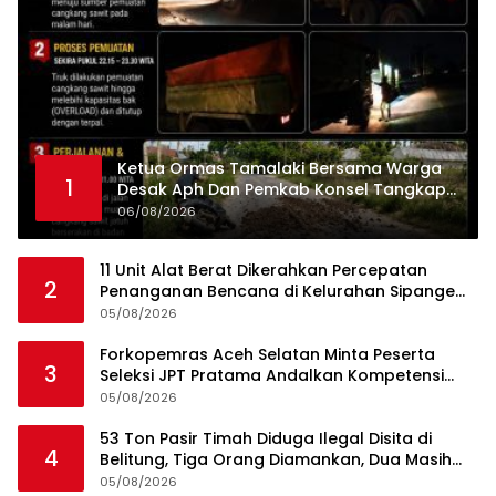
Ketua Ormas Tamalaki Bersama Warga
1
Desak Aph Dan Pemkab Konsel Tangkap
Pelaku Angkut Cangkang Sawit Overload,
06/08/2026
Truk PT KAP Melintas Jalan Umum
11 Unit Alat Berat Dikerahkan Percepatan
2
Penanganan Bencana di Kelurahan Sipange
Kecamatan Tukka
05/08/2026
Forkopemras Aceh Selatan Minta Peserta
3
Seleksi JPT Pratama Andalkan Kompetensi
dan Integritas, Bukan Kedekatan
05/08/2026
53 Ton Pasir Timah Diduga Ilegal Disita di
4
Belitung, Tiga Orang Diamankan, Dua Masih
Diburu
05/08/2026