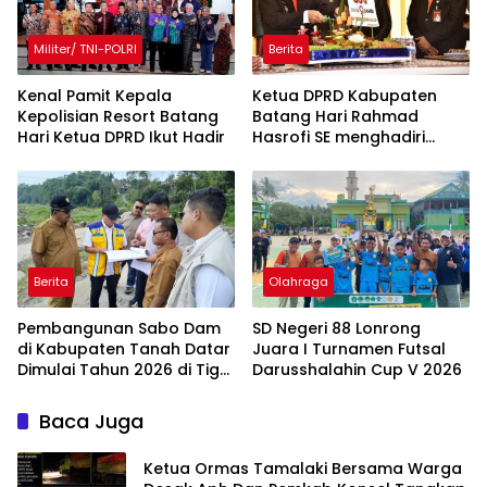
Militer/ TNI-POLRI
Berita
Kenal Pamit Kepala
Ketua DPRD Kabupaten
Kepolisian Resort Batang
Batang Hari Rahmad
Hari ‎Ketua DPRD Ikut Hadir
Hasrofi SE menghadiri
Upacara Peringatan HUT
Bank Jambi
Berita
Olahraga
Pembangunan Sabo Dam
SD Negeri 88 Lonrong
di Kabupaten Tanah Datar
Juara I Turnamen Futsal
Dimulai Tahun 2026 di Tiga
Darusshalahin Cup V 2026
Lokasi
Baca Juga
Ketua Ormas Tamalaki Bersama Warga