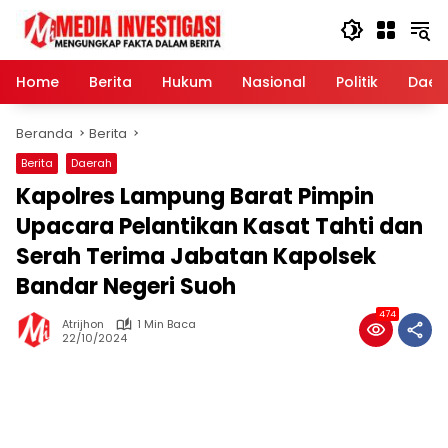
Langsung
ke
konten
Home
Berita
Hukum
Nasional
Politik
Daer
Beranda
Berita
Berita
Daerah
Kapolres Lampung Barat Pimpin
Upacara Pelantikan Kasat Tahti dan
Serah Terima Jabatan Kapolsek
Bandar Negeri Suoh
474
Atrijhon
1 Min Baca
22/10/2024