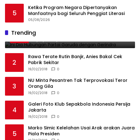
Ketika Program Negara Dipertanyakan
5
Manfaatnya bagi Seluruh Penggiat Literasi
05/08/2026
Ini Dia Hubungan Partai Garuda dengan
Trending
1
Gerindra
19/02/2018
0
Rawa Terate Rutin Banjir, Anies Bakal Cek
2
Pabrik Sekitar
19/02/2018
0
NU Minta Pesantren Tak Terprovokasi Teror
3
Orang Gila
19/02/2018
0
Galeri Foto Klub Sepakbola Indonesia Persija
4
Jakarta
19/02/2018
0
Marko Simic Kelelahan Usai Arak arakan Juara
5
Piala Presiden