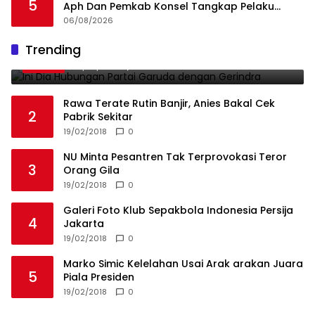
5
Aph Dan Pemkab Konsel Tangkap Pelaku
Angkut Cangkang Sawit Overload, Truk PT KAP
06/08/2026
Melintas Jalan Umum
Ini Dia Hubungan Partai Garuda dengan
Trending
1
Gerindra
19/02/2018
0
Rawa Terate Rutin Banjir, Anies Bakal Cek
2
Pabrik Sekitar
19/02/2018
0
NU Minta Pesantren Tak Terprovokasi Teror
3
Orang Gila
19/02/2018
0
Galeri Foto Klub Sepakbola Indonesia Persija
4
Jakarta
19/02/2018
0
Marko Simic Kelelahan Usai Arak arakan Juara
5
Piala Presiden
19/02/2018
0