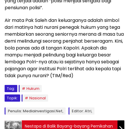
yang terjadi adalah “polisi menjadi serigala bagi
pensiunan polisi”.
Air mata Pak Saleh dan keluarganya adalah simbol
dari matinya hati nurani penegak hukum yang tega
membiarkan seorang seniornya merana di masa tua
demi melindungi seorang penjahat berseragam. Kini,
bola panas ada di tangan Kapolri. Apakah dia
mampu menjadi pelindung bagi keluarga besar
lembaga Polri-nya atau ia sejatinya hanya sebagai
pajangan agar institusi Polri terlihat ada kepala tapi
tidak punya nurani? (TIM/Red)
Tag:
Hukum
Topik:
Nasional
Penulis: Mediainvestigasi.net,
Editor: Atri,
Nestapa di Balik Bayang-bayang Pernikahan