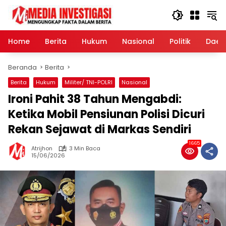
Langsung
ke
konten
Home
Berita
Hukum
Nasional
Politik
Daer
Beranda
Berita
Berita
Hukum
Militer/ TNI-POLRI
Nasional
Ironi Pahit 38 Tahun Mengabdi:
Ketika Mobil Pensiunan Polisi Dicuri
Rekan Sejawat di Markas Sendiri
1665
Atrijhon
3 Min Baca
15/06/2026