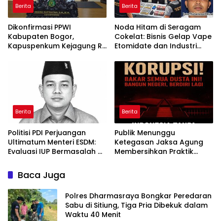
Berita
Berita
Dikonfirmasi PPWI
Noda Hitam di Seragam
Kabupaten Bogor,
Cokelat: Bisnis Gelap Vape
Kapuspenkum Kejagung RI
Etomidate dan Industri
Benarkan Kasi Pidsus Kejari
Pemerasan di Jantung
Kabupaten Bogor Jalani
Kepolisian
Pemeriksaan
Berita
Berita
Politisi PDI Perjuangan
Publik Menunggu
Ultimatum Menteri ESDM:
Ketegasan Jaksa Agung
Evaluasi IUP Bermasalah di
Membersihkan Praktik
Aceh Sebelum 17 Agustus
“Jaksa Calo Proyek”
Baca Juga
Polres Dharmasraya Bongkar Peredaran
Sabu di Sitiung, Tiga Pria Dibekuk dalam
Waktu 40 Menit