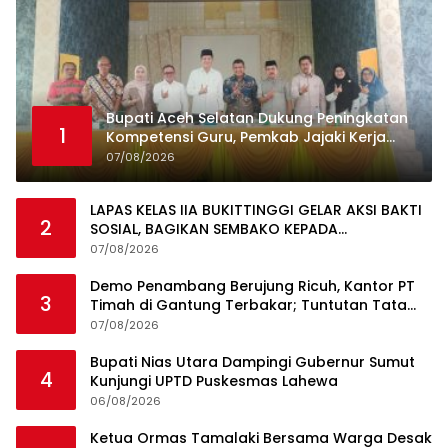
Bupati Aceh Selatan Dukung Peningkatan
1
Kompetensi Guru, Pemkab Jajaki Kerja
Sama dengan Pascasarjana USK
07/08/2026
LAPAS KELAS IIA BUKITTINGGI GELAR AKSI BAKTI
2
SOSIAL, BAGIKAN SEMBAKO KEPADA
MASYARAKAT SEKITAR
07/08/2026
Demo Penambang Berujung Ricuh, Kantor PT
3
Timah di Gantung Terbakar; Tuntutan Tata
Niaga Timah Jadi Sorotan
07/08/2026
Bupati Nias Utara Dampingi Gubernur Sumut
4
Kunjungi UPTD Puskesmas Lahewa
06/08/2026
Ketua Ormas Tamalaki Bersama Warga Desak