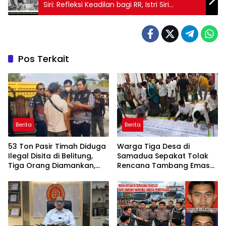
Siri: Refleksi Keadilan bagi RR, Istri Siri
Almarhum Margiono
Pos Terkait
Berita
Berita
53 Ton Pasir Timah Diduga
Warga Tiga Desa di
Ilegal Disita di Belitung,
Samadua Sepakat Tolak
Tiga Orang Diamankan,
Rencana Tambang Emas
Dua Masih Diburu
di Air Sialang