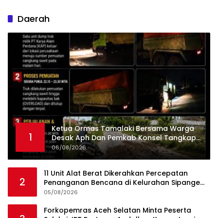
Daerah
Ketua Ormas Tamalaki Bersama Warga
1
Desak Aph Dan Pemkab Konsel Tangkap
Pelaku Angkut Cangkang Sawit Overload,
06/08/2026
Truk PT KAP Melintas Jalan Umum
11 Unit Alat Berat Dikerahkan Percepatan
2
Penanganan Bencana di Kelurahan Sipange
Kecamatan Tukka
05/08/2026
Forkopemras Aceh Selatan Minta Peserta