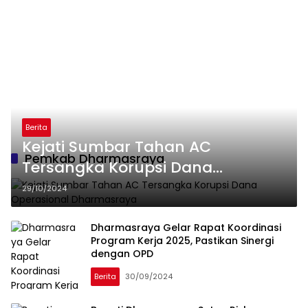
Berita
Kejati Sumbar Tahan AC
Pemkab Dharmasraya
Tersangka Korupsi Dana
Operasional Dharmasraya
29/10/2024
Dharmasraya Gelar Rapat Koordinasi
Program Kerja 2025, Pastikan Sinergi
dengan OPD
Berita
30/09/2024