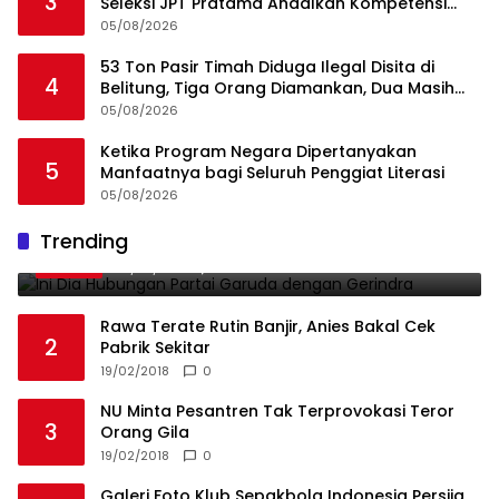
3
Seleksi JPT Pratama Andalkan Kompetensi
dan Integritas, Bukan Kedekatan
05/08/2026
53 Ton Pasir Timah Diduga Ilegal Disita di
4
Belitung, Tiga Orang Diamankan, Dua Masih
Diburu
05/08/2026
Ketika Program Negara Dipertanyakan
5
Manfaatnya bagi Seluruh Penggiat Literasi
05/08/2026
Ini Dia Hubungan Partai Garuda dengan
Trending
1
Gerindra
19/02/2018
0
Rawa Terate Rutin Banjir, Anies Bakal Cek
2
Pabrik Sekitar
19/02/2018
0
NU Minta Pesantren Tak Terprovokasi Teror
3
Orang Gila
19/02/2018
0
Galeri Foto Klub Sepakbola Indonesia Persija