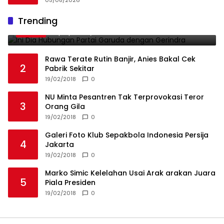
05/08/2026
Ini Dia Hubungan Partai Garuda dengan
Trending
1
Gerindra
19/02/2018
0
Rawa Terate Rutin Banjir, Anies Bakal Cek
2
Pabrik Sekitar
19/02/2018
0
NU Minta Pesantren Tak Terprovokasi Teror
3
Orang Gila
19/02/2018
0
Galeri Foto Klub Sepakbola Indonesia Persija
4
Jakarta
19/02/2018
0
Marko Simic Kelelahan Usai Arak arakan Juara
5
Piala Presiden
19/02/2018
0