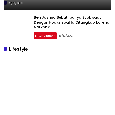
Artis
13/12/2021
Ben Joshua Sebut Ibunya Syok saat
Dengar Hoaks soal Ia Ditangkap karena
Narkoba
Entertainment
13/12/2021
Lifestyle