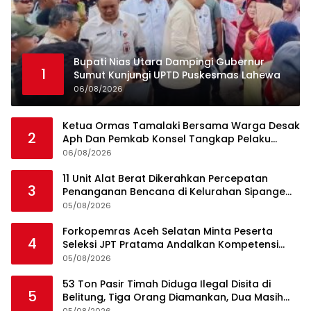
Bupati Nias Utara Dampingi Gubernur
1
Sumut Kunjungi UPTD Puskesmas Lahewa
06/08/2026
Ketua Ormas Tamalaki Bersama Warga Desak
2
Aph Dan Pemkab Konsel Tangkap Pelaku
Angkut Cangkang Sawit Overload, Truk PT KAP
06/08/2026
Melintas Jalan Umum
11 Unit Alat Berat Dikerahkan Percepatan
3
Penanganan Bencana di Kelurahan Sipange
Kecamatan Tukka
05/08/2026
Forkopemras Aceh Selatan Minta Peserta
4
Seleksi JPT Pratama Andalkan Kompetensi
dan Integritas, Bukan Kedekatan
05/08/2026
53 Ton Pasir Timah Diduga Ilegal Disita di
5
Belitung, Tiga Orang Diamankan, Dua Masih
Diburu