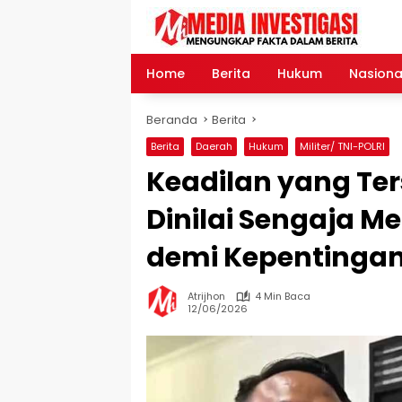
Langsung
ke
konten
Home
Berita
Hukum
Nasiona
Beranda
Berita
Berita
Daerah
Hukum
Militer/ TNI-POLRI
Keadilan yang Ter
Dinilai Sengaja 
demi Kepentingan
Atrijhon
4 Min Baca
12/06/2026