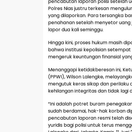
pencabutan laporan polisi setelah 
Polres Nias justru terkesan mengul
yang dilaporkan. Para tersangka b
penahanan setelah menyetor uang j
lapor dua kali seminggu.
Hingga kini, proses hukum masih dipa
bahwa institusi kepolisian setempa
mengeruk keuntungan finansial yang
Menanggapi ketidakberesan ini, Ke
(PPWI), Wilson Lalengke, melayangk
mengutuk keras sikap dan perilaku o
kehilangan integritas dan tidak lag
“Ini adalah potret buram penegakan 
sudah berdamai, hak-hak korban dip
pencabutan laporan resmi telah dis
yuridis bagi polisi untuk terus meng