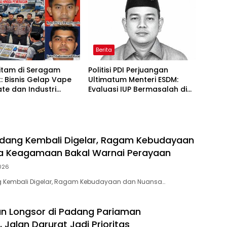
Berita
itam di Seragam
Politisi PDI Perjuangan
: Bisnis Gelap Vape
Ultimatum Menteri ESDM:
te dan Industri
Evaluasi IUP Bermasalah di
san di Jantung
Aceh Sebelum 17 Agustus
ian
dang Kembali Digelar, Ragam Kebudayaan
a Keagamaan Bakal Warnai Perayaan
026
 Kembali Digelar, Ragam Kebudayaan dan Nuansa…
n Longsor di Padang Pariaman
 Jalan Darurat Jadi Prioritas