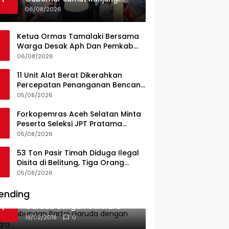
UPTD Puskesmas Lahewa
06/08/2026
Ketua Ormas Tamalaki Bersama
Warga Desak Aph Dan Pemkab
Konsel Tangkap Pelaku Angkut
06/08/2026
Cangkang Sawit Overload, Truk
PT KAP Melintas Jalan Umum
11 Unit Alat Berat Dikerahkan
Percepatan Penanganan Bencana
di Kelurahan Sipange Kecamatan
05/08/2026
Tukka
Forkopemras Aceh Selatan Minta
Peserta Seleksi JPT Pratama
Andalkan Kompetensi dan
05/08/2026
Integritas, Bukan Kedekatan
53 Ton Pasir Timah Diduga Ilegal
Disita di Belitung, Tiga Orang
Diamankan, Dua Masih Diburu
05/08/2026
ending
Ini Dia Hubungan Partai
1
Garuda dengan Gerindra
19/02/2018
0