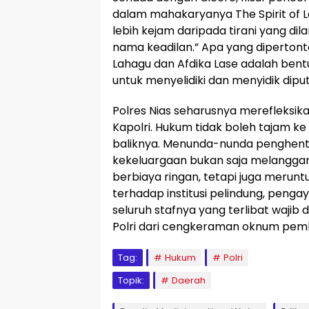
dalam mahakaryanya The Spirit of L
lebih kejam daripada tirani yang di
nama keadilan.” Apa yang dipertont
Lahagu dan Afdika Lase adalah bentu
untuk menyelidiki dan menyidik diput
Polres Nias seharusnya merefleksik
Kapolri. Hukum tidak boleh tajam ke 
baliknya. Menunda-nunda penghenti
kekeluargaan bukan saja melanggar
berbiaya ringan, tetapi juga merun
terhadap institusi pelindung, pengay
seluruh stafnya yang terlibat wajib
Polri dari cengkeraman oknum pemb
Tag:
Hukum
Polri
Topik:
Daerah