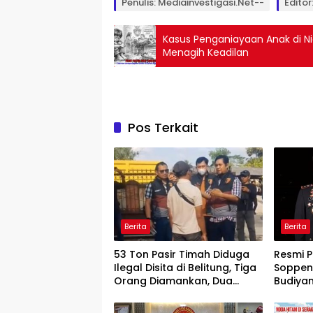
Penulis: Mediainvestigasi.net--
Editor:
Kasus Penganiayaan Anak di N
Menagih Keadilan
Pos Terkait
Berita
Berita
53 Ton Pasir Timah Diduga
Resmi P
Ilegal Disita di Belitung, Tiga
Soppeng
Orang Diamankan, Dua
Budiya
Masih Diburu
Pengab
Humani