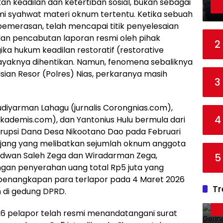
an keadilan dan ketertiban sosial, bukan sebagai
mi syahwat materi oknum tertentu. Ketika sebuah
emerasan, telah mencapai titik penyelesaian
an pencabutan laporan resmi oleh pihak
2
ka hukum keadilan restoratif (restorative
elayaknya dihentikan. Namun, fenomena sebaliknya
lisian Resor (Polres) Nias, perkaranya masih
3
diyarman Lahagu (jurnalis Corongnias.com),
4
akademis.com), dan Yantonius Hulu bermula dari
rupsi Dana Desa Nikootano Dao pada Februari
anjang yang melibatkan sejumlah oknum anggota
Ridwan Saleh Zega dan Wiradarman Zega,
5
gan penyerahan uang total Rp5 juta yang
l penangkapan para terlapor pada 4 Maret 2026
Tr
 di gedung DPRD.
26 pelapor telah resmi menandatangani surat