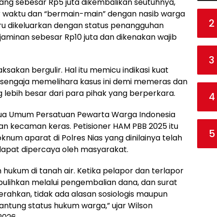
uang sebesar Rp5 juta dikembalikan seutuhnya,
ur waktu dan “bermain-main” dengan nasib warga
2
aru dikeluarkan dengan status penangguhan
aminan sebesar Rp10 juta dan dikenakan wajib
3
ksakan bergulir. Hal itu memicu indikasi kuat
t sengaja memelihara kasus ini demi memeras dan
 lebih besar dari para pihak yang berperkara.
4
tua Umum Persatuan Pewarta Warga Indonesia
an kecaman keras. Petisioner HAM PBB 2025 itu
5
knum aparat di Polres Nias yang dinilainya telah
i dapat dipercaya oleh masyarakat.
hukum di tanah air. Ketika pelapor dan terlapor
ulihkan melalui pengembalian dana, dan surat
erahkan, tidak ada alasan sosiologis maupun
gantung status hukum warga,” ujar Wilson