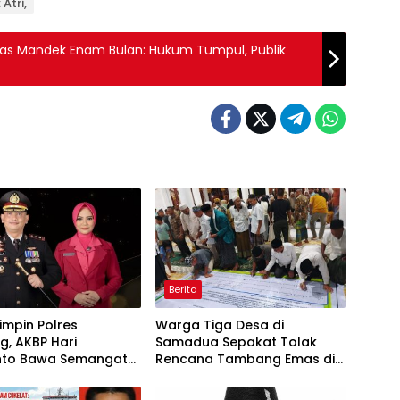
 Atri,
ias Mandek Enam Bulan: Hukum Tumpul, Publik
Berita
impin Polres
Warga Tiga Desa di
, AKBP Hari
Samadua Sepakat Tolak
nto Bawa Semangat
Rencana Tambang Emas di
dian dan Pelayanan
Air Sialang
s