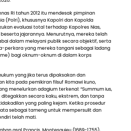
2026.
nnas RI tahun 2012 itu mendesak pimpinan
sia (Polri), khususnya Kapolri dan Kapolda
ukan evaluasi total terhadap Kapolres Nias,
beserta jajarannya. Menurutnya, mereka telah
abai dalam melayani publik secara objektif, serta
ra-perkara yang mereka tangani sebagai ladang
ncome) bagi oknum-oknum di dalam korps
 hukum yang jika terus dipaksakan dan
an kita pada pemikiran filsuf Romawi kuno,
 yang menelurkan adagium terkenal: “Summum ius,
 ditegakkan secara kaku, ekstrem, dan tanpa
tidakadilan yang paling kejam. Ketika prosedur
ta sebagai tameng untuk mempersulit dan
diri telah mati.
ahan asal Prancis, Montesquieu (1689-1755),