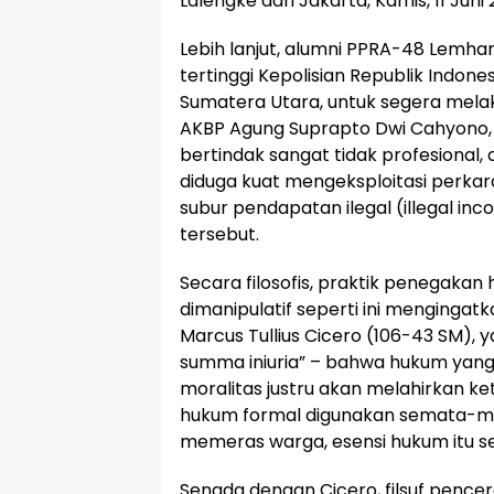
Lalengke dari Jakarta, Kamis, 11 Juni 
Lebih lanjut, alumni PPRA-48 Lemha
tertinggi Kepolisian Republik Indone
Sumatera Utara, untuk segera melak
AKBP Agung Suprapto Dwi Cahyono, 
bertindak sangat tidak profesional, 
diduga kuat mengeksploitasi perka
subur pendapatan ilegal (illegal i
tersebut.
Secara filosofis, praktik penegakan
dimanipulatif seperti ini mengingatk
Marcus Tullius Cicero (106-43 SM),
summa iniuria” – bahwa hukum yang
moralitas justru akan melahirkan ke
hukum formal digunakan semata-ma
memeras warga, esensi hukum itu sen
Senada dengan Cicero, filsuf pencer