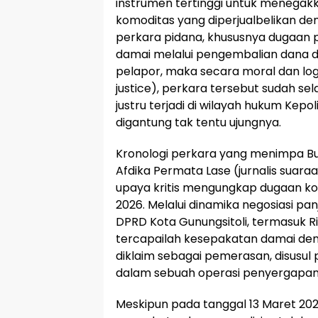
instrumen tertinggi untuk menegakk
komoditas yang diperjualbelikan de
perkara pidana, khususnya dugaan p
damai melalui pengembalian dana d
pelapor, maka secara moral dan logi
justice), perkara tersebut sudah s
justru terjadi di wilayah hukum Kepo
digantung tak tentu ujungnya.
Kronologi perkara yang menimpa Bu
Afdika Permata Lase (jurnalis suara
upaya kritis mengungkap dugaan ko
2026. Melalui dinamika negosiasi p
DPRD Kota Gunungsitoli, termasuk 
tercapailah kesepakatan damai den
diklaim sebagai pemerasan, disusu
dalam sebuah operasi penyergapan
Meskipun pada tanggal 13 Maret 20