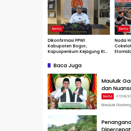
Berita
Berita
Dikonfirmasi PPWI
Noda H
Kabupaten Bogor,
Cokelat
Kapuspenkum Kejagung RI
Etomida
Benarkan Kasi Pidsus Kejari
Pemera
Kabupaten Bogor Jalani
Kepolis
Baca Juga
Pemeriksaan
Mauluik Ga
dan Nuans
Berita
07/08/2
Mauluik Gadang
Penangana
Dipercepat,