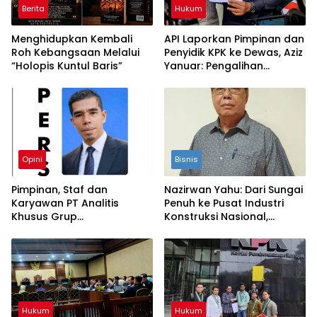
Berita
Hukum
Menghidupkan Kembali
API Laporkan Pimpinan dan
Roh Kebangsaan Melalui
Penyidik KPK ke Dewas, Aziz
“Holopis Kuntul Baris”
Yanuar: Pengalihan
Tahanan Yaqut Diduga
Cederai Keadilan
Opini
Bisnis
Pimpinan, Staf dan
Nazirwan Yahu: Dari Sungai
Karyawan PT Analitis
Penuh ke Pusat Industri
Khusus Grup
Konstruksi Nasional,
Mengucapkan Selamat
Konsistensi yang
Menunaikan Ibadah Puasa
Menyalakan Perusahaan
Ramadhan 1447 H
Hukum
Hukum