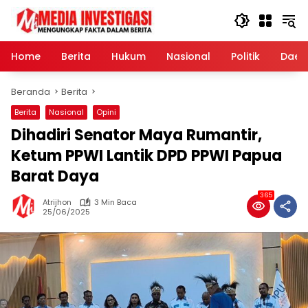
Langsung
ke
konten
Home
Berita
Hukum
Nasional
Politik
Daer
Beranda
Berita
Berita
Nasional
Opini
Dihadiri Senator Maya Rumantir,
Ketum PPWI Lantik DPD PPWI Papua
Barat Daya
365
Atrijhon
3 Min Baca
25/06/2025