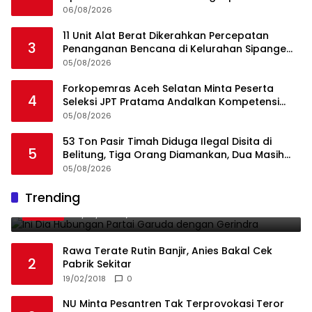
Angkut Cangkang Sawit Overload, Truk PT KAP
06/08/2026
Melintas Jalan Umum
11 Unit Alat Berat Dikerahkan Percepatan
3
Penanganan Bencana di Kelurahan Sipange
Kecamatan Tukka
05/08/2026
Forkopemras Aceh Selatan Minta Peserta
4
Seleksi JPT Pratama Andalkan Kompetensi
dan Integritas, Bukan Kedekatan
05/08/2026
53 Ton Pasir Timah Diduga Ilegal Disita di
5
Belitung, Tiga Orang Diamankan, Dua Masih
Diburu
05/08/2026
Ini Dia Hubungan Partai Garuda dengan
Trending
1
Gerindra
19/02/2018
0
Rawa Terate Rutin Banjir, Anies Bakal Cek
2
Pabrik Sekitar
19/02/2018
0
NU Minta Pesantren Tak Terprovokasi Teror