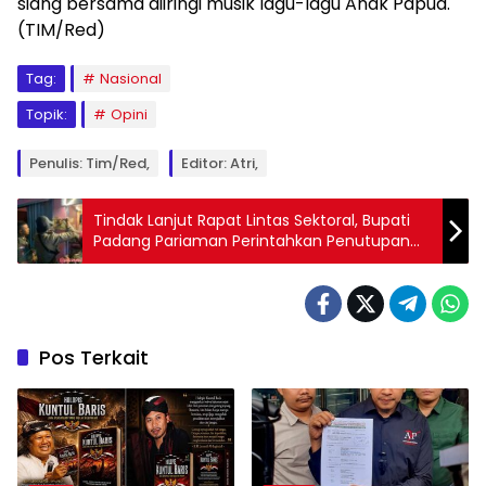
siang bersama diiringi musik lagu-lagu Anak Papua.
(TIM/Red)
Tag:
Nasional
Topik:
Opini
Penulis: Tim/Red,
Editor: Atri,
Tindak Lanjut Rapat Lintas Sektoral, Bupati
Padang Pariaman Perintahkan Penutupan
Kafe Tak Berizin
Pos Terkait