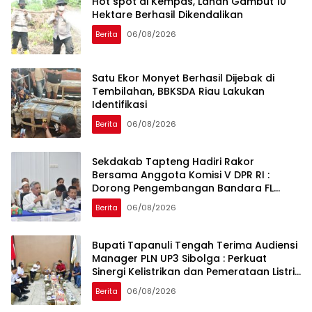
Hot spot di Kempas, Lahan Gambut 10
Hektare Berhasil Dikendalikan
Berita
06/08/2026
Satu Ekor Monyet Berhasil Dijebak di
Tembilahan, BBKSDA Riau Lakukan
Identifikasi
Berita
06/08/2026
Sekdakab Tapteng Hadiri Rakor
Bersama Anggota Komisi V DPR RI :
Dorong Pengembangan Bandara FL
Tobing dan Pelabuhan Sibolga
Berita
06/08/2026
Bupati Tapanuli Tengah Terima Audiensi
Manager PLN UP3 Sibolga : Perkuat
Sinergi Kelistrikan dan Pemerataan Listrik
Desa
Berita
06/08/2026