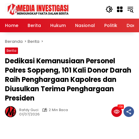
Langsung
ke
konten
Home
Berita
Hukum
Nasional
Politik
Daer
Beranda
Berita
Berita
Dedikasi Kemanusiaan Personel
Polres Soppeng, 101 Kali Donor Darah
Raih Penghargaan Kapolres dan
Diusulkan Terima Penghargaan
Presiden
158
Rafdy Guci
2 Min Baca
01/07/2026