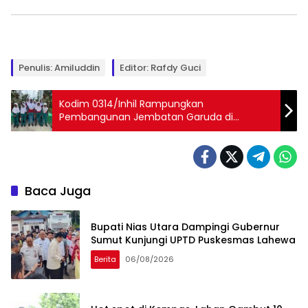
Penulis: Amiluddin
Editor: Rafdy Guci
Kodim 0314/Inhil Rampungkan
Pembangunan Jembatan Garuda di
Kotabaru, Akses Warga Kini Lebih Lancar
Baca Juga
Bupati Nias Utara Dampingi Gubernur
Sumut Kunjungi UPTD Puskesmas Lahewa
Berita
06/08/2026