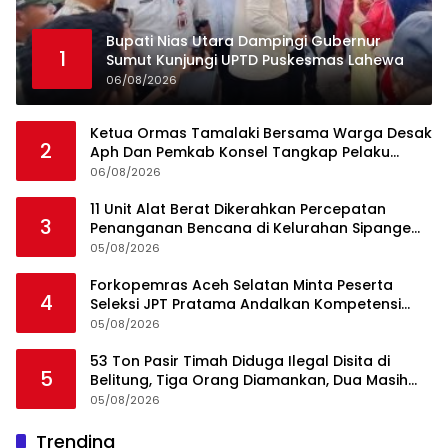
Bupati Nias Utara Dampingi Gubernur
1
Sumut Kunjungi UPTD Puskesmas Lahewa
06/08/2026
Ketua Ormas Tamalaki Bersama Warga Desak
2
Aph Dan Pemkab Konsel Tangkap Pelaku
Angkut Cangkang Sawit Overload, Truk PT KAP
06/08/2026
Melintas Jalan Umum
11 Unit Alat Berat Dikerahkan Percepatan
3
Penanganan Bencana di Kelurahan Sipange
Kecamatan Tukka
05/08/2026
Forkopemras Aceh Selatan Minta Peserta
4
Seleksi JPT Pratama Andalkan Kompetensi
dan Integritas, Bukan Kedekatan
05/08/2026
53 Ton Pasir Timah Diduga Ilegal Disita di
5
Belitung, Tiga Orang Diamankan, Dua Masih
Diburu
05/08/2026
Ini Dia Hubungan Partai Garuda dengan
Trending
1
Gerindra