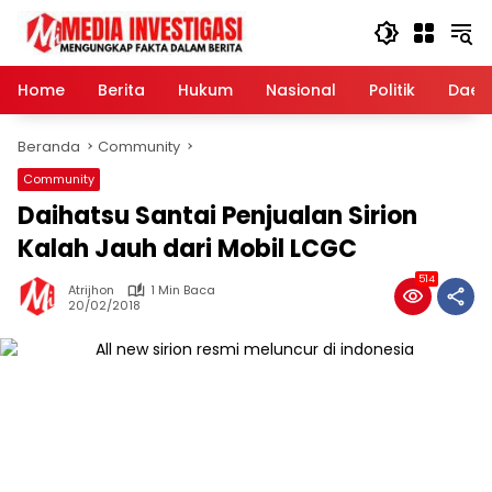
Langsung
ke
konten
Home
Berita
Hukum
Nasional
Politik
Daer
Beranda
Community
Community
Daihatsu Santai Penjualan Sirion
Kalah Jauh dari Mobil LCGC
514
Atrijhon
1 Min Baca
20/02/2018