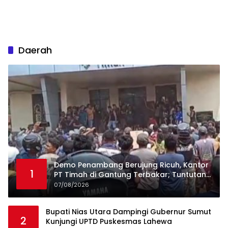
Daerah
Demo Penambang Berujung Ricuh, Kantor
1
PT Timah di Gantung Terbakar; Tuntutan
Tata Niaga Timah Jadi Sorotan
07/08/2026
Bupati Nias Utara Dampingi Gubernur Sumut
2
Kunjungi UPTD Puskesmas Lahewa