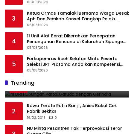
06/08/2026
Ketua Ormas Tamalaki Bersama Warga Desak
3
Aph Dan Pemkab Konsel Tangkap Pelaku
Angkut Cangkang Sawit Overload, Truk PT KAP
06/08/2026
Melintas Jalan Umum
11 Unit Alat Berat Dikerahkan Percepatan
4
Penanganan Bencana di Kelurahan Sipange
Kecamatan Tukka
05/08/2026
Forkopemras Aceh Selatan Minta Peserta
5
Seleksi JPT Pratama Andalkan Kompetensi
dan Integritas, Bukan Kedekatan
05/08/2026
Ini Dia Hubungan Partai Garuda dengan
Trending
1
Gerindra
19/02/2018
0
Rawa Terate Rutin Banjir, Anies Bakal Cek
2
Pabrik Sekitar
19/02/2018
0
NU Minta Pesantren Tak Terprovokasi Teror