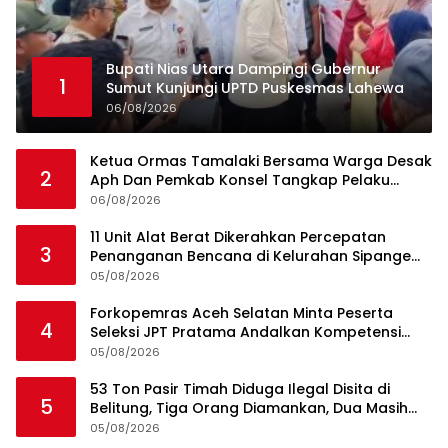
Bupati Nias Utara Dampingi Gubernur
1
Sumut Kunjungi UPTD Puskesmas Lahewa
06/08/2026
Ketua Ormas Tamalaki Bersama Warga Desak
2
Aph Dan Pemkab Konsel Tangkap Pelaku
Angkut Cangkang Sawit Overload, Truk PT KAP
06/08/2026
Melintas Jalan Umum
11 Unit Alat Berat Dikerahkan Percepatan
3
Penanganan Bencana di Kelurahan Sipange
Kecamatan Tukka
05/08/2026
Forkopemras Aceh Selatan Minta Peserta
4
Seleksi JPT Pratama Andalkan Kompetensi
dan Integritas, Bukan Kedekatan
05/08/2026
53 Ton Pasir Timah Diduga Ilegal Disita di
5
Belitung, Tiga Orang Diamankan, Dua Masih
Diburu
05/08/2026