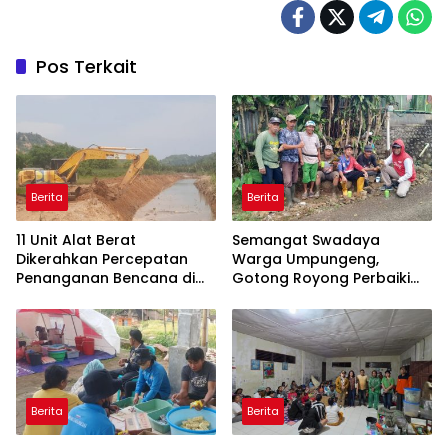
Pos Terkait
Berita
Berita
11 Unit Alat Berat
Semangat Swadaya
Dikerahkan Percepatan
Warga Umpungeng,
Penanganan Bencana di
Gotong Royong Perbaiki
Kelurahan Sipange
Jalan Rusak di Dusun Jolle
Kecamatan Tukka
Berita
Berita