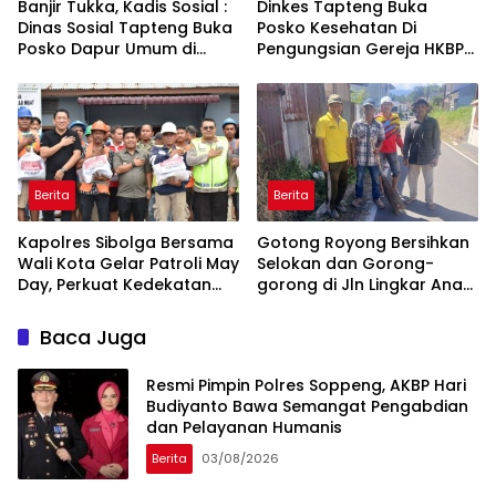
Banjir Tukka, Kadis Sosial :
Dinkes Tapteng Buka
Dinas Sosial Tapteng Buka
Posko Kesehatan Di
Posko Dapur Umum di
Pengungsian Gereja HKBP
HKBP Sipange
Sipange, Salurkan Obat
Dan Logistik
Berita
Berita
Kapolres Sibolga Bersama
Gotong Royong Bersihkan
Wali Kota Gelar Patroli May
Selokan dan Gorong-
Day, Perkuat Kedekatan
gorong di Jln Lingkar Anak
dengan Buruh dan
Aie
Salurkan 190 Paket
Baca Juga
Sembako
Resmi Pimpin Polres Soppeng, AKBP Hari
Budiyanto Bawa Semangat Pengabdian
dan Pelayanan Humanis
Berita
03/08/2026