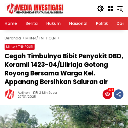
Langsung
ke
konten
Home
Berita
Hukum
Nasional
Politik
Daer
Beranda
Militer/ TNI-POLRI
Militer/ TNI-POLRI
Cegah Timbulnya Bibit Penyakit DBD,
Koramil 1423-04/Liliriaja Gotong
Royong Bersama Warga Kel.
Appanang Bersihkan Saluran air
238
Atrijhon
2 Min Baca
27/01/2025