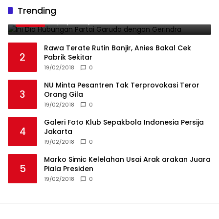
Ini Dia Hubungan Partai Garuda dengan
Trending
1
Gerindra
19/02/2018
0
Rawa Terate Rutin Banjir, Anies Bakal Cek
2
Pabrik Sekitar
19/02/2018
0
NU Minta Pesantren Tak Terprovokasi Teror
3
Orang Gila
19/02/2018
0
Galeri Foto Klub Sepakbola Indonesia Persija
4
Jakarta
19/02/2018
0
Marko Simic Kelelahan Usai Arak arakan Juara
5
Piala Presiden
19/02/2018
0