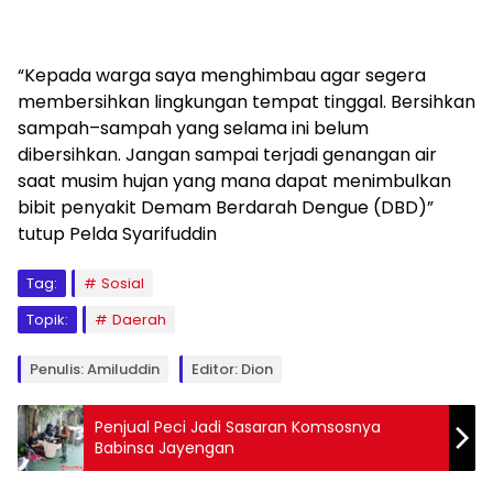
“Kepada warga saya menghimbau agar segera
membersihkan lingkungan tempat tinggal. Bersihkan
sampah–sampah yang selama ini belum
dibersihkan. Jangan sampai terjadi genangan air
saat musim hujan yang mana dapat menimbulkan
bibit penyakit Demam Berdarah Dengue (DBD)”
tutup Pelda Syarifuddin
Tag:
Sosial
Topik:
Daerah
Penulis: Amiluddin
Editor: Dion
Penjual Peci Jadi Sasaran Komsosnya
Babinsa Jayengan