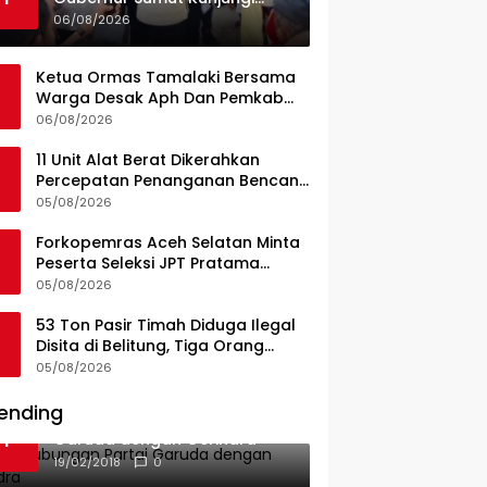
UPTD Puskesmas Lahewa
06/08/2026
Ketua Ormas Tamalaki Bersama
Warga Desak Aph Dan Pemkab
Konsel Tangkap Pelaku Angkut
06/08/2026
Cangkang Sawit Overload, Truk
PT KAP Melintas Jalan Umum
11 Unit Alat Berat Dikerahkan
Percepatan Penanganan Bencana
di Kelurahan Sipange Kecamatan
05/08/2026
Tukka
Forkopemras Aceh Selatan Minta
Peserta Seleksi JPT Pratama
Andalkan Kompetensi dan
05/08/2026
Integritas, Bukan Kedekatan
53 Ton Pasir Timah Diduga Ilegal
Disita di Belitung, Tiga Orang
Diamankan, Dua Masih Diburu
05/08/2026
ending
Ini Dia Hubungan Partai
1
Garuda dengan Gerindra
19/02/2018
0