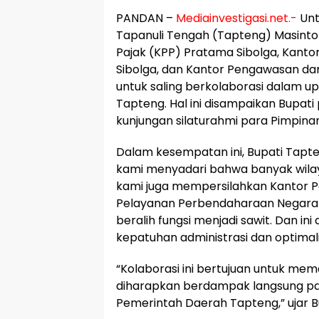
PANDAN –
Mediainvestigasi.net.-
Unt
Tapanuli Tengah (Tapteng) Masinto
Pajak (KPP) Pratama Sibolga, Kant
Sibolga, dan Kantor Pengawasan da
untuk saling berkolaborasi dalam 
Tapteng. Hal ini disampaikan Bupati
kunjungan silaturahmi para Pimpinan 
Dalam kesempatan ini, Bupati Tapt
kami menyadari bahwa banyak wilaya
kami juga mempersilahkan Kantor P
Pelayanan Perbendaharaan Negara (
beralih fungsi menjadi sawit. Dan i
kepatuhan administrasi dan optimal
“Kolaborasi ini bertujuan untuk me
diharapkan berdampak langsung pad
Pemerintah Daerah Tapteng,” ujar B