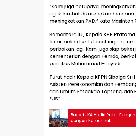
“Kami juga berupaya meningkatkan 
agak lambat dikarenakan bencana. 
meningkatkan PAD,” kata Masinton P
Sementara itu, Kepala KPP Pratam
kami melihat untuk saat ini peneri
perbaikan lagi. Kami juga siap bek
Kementerian dengan Pemda, berkol
pungkas Muhammad Hariyadi.
Turut hadir Kepala KPPN Sibolga Sri 
Asisten Perekonomian dan Pembangu
dan Umum Setdakab Tapteng, dan P
*
JS
*
Bupati JKA Hadiri Rakor Penge
dengan Kemenhub