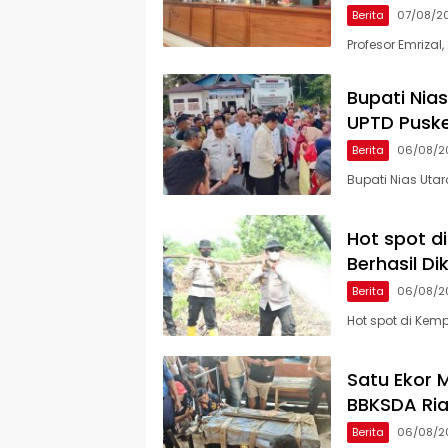
Berita
07/08/2
Profesor Emrizal,
Bupati Nia
UPTD Pusk
Berita
06/08/2
Bupati Nias Uta
Hot spot d
Berhasil Di
Berita
06/08/2
Hot spot di Kem
Satu Ekor M
BBKSDA Ria
Berita
06/08/2