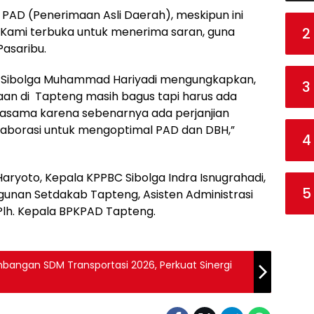
PAD (Penerimaan Asli Daerah), meskipun ini
2
Kami terbuka untuk menerima saran, guna
asaribu.
a Sibolga Muhammad Hariyadi mengungkapkan,
3
maan di Tapteng masih bagus tapi harus ada
erjasama karena sebenarnya ada perjanjian
aborasi untuk mengoptimal PAD dan DBH,”
4
Haryoto, Kepala KPPBC Sibolga Indra Isnugrahadi,
5
nan Setdakab Tapteng, Asisten Administrasi
lh. Kepala BPKPAD Tapteng.
mbangan SDM Transportasi 2026, Perkuat Sinergi