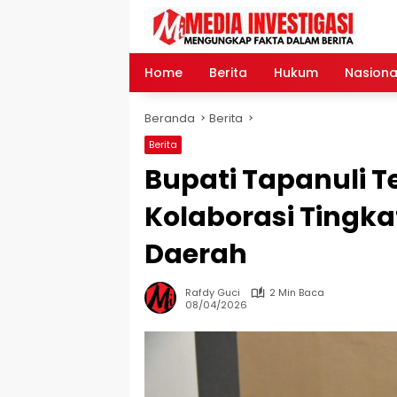
Langsung
ke
konten
Home
Berita
Hukum
Nasiona
Beranda
Berita
Berita
Bupati Tapanuli T
Kolaborasi Tingk
Daerah
Rafdy Guci
2 Min Baca
08/04/2026