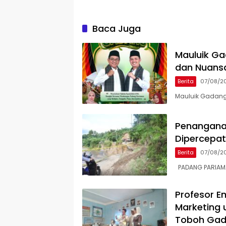
Baca Juga
Mauluik Ga
dan Nuans
Berita
07/08/2
Mauluik Gadang
Penangana
Dipercepat,
Berita
07/08/2
PADANG PARIAMAN
Profesor Em
Marketing 
Toboh Ga