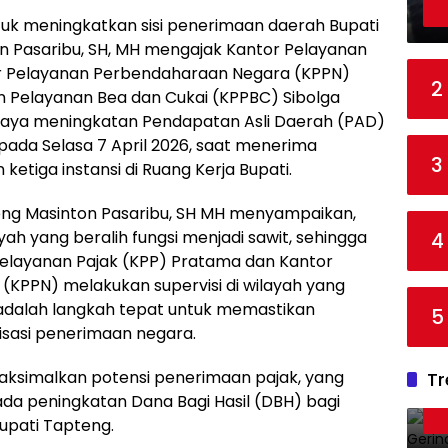
uk meningkatkan sisi penerimaan daerah Bupati
n Pasaribu, SH, MH mengajak Kantor Pelayanan
or Pelayanan Perbendaharaan Negara (KPPN)
2
n Pelayanan Bea dan Cukai (KPPBC) Sibolga
upaya meningkatan Pendapatan Asli Daerah (PAD)
 pada Selasa 7 April 2026, saat menerima
3
ketiga instansi di Ruang Kerja Bupati.
eng Masinton Pasaribu, SH MH menyampaikan,
h yang beralih fungsi menjadi sawit, sehingga
4
elayanan Pajak (KPP) Pratama dan Kantor
KPPN) melakukan supervisi di wilayah yang
ni adalah langkah tepat untuk memastikan
5
isasi penerimaan negara.
maksimalkan potensi penerimaan pajak, yang
Tr
a peningkatan Dana Bagi Hasil (DBH) bagi
upati Tapteng.