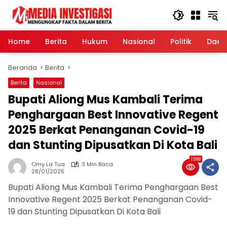
Langsung
ke
konten
Home
Berita
Hukum
Nasional
Politik
Daer
Beranda
Berita
Berita
Nasional
Bupati Aliong Mus Kambali Terima
Penghargaan Best Innovative Regent
2025 Berkat Penanganan Covid-19
dan Stunting Dipusatkan Di Kota Bali
1588
Omy La Tua
3 Min Baca
28/01/2025
Bupati Aliong Mus Kambali Terima Penghargaan Best
Innovative Regent 2025 Berkat Penanganan Covid-
19 dan Stunting Dipusatkan Di Kota Bali