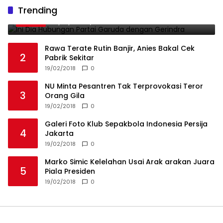
Ini Dia Hubungan Partai Garuda dengan
Trending
1
Gerindra
19/02/2018
0
Rawa Terate Rutin Banjir, Anies Bakal Cek
2
Pabrik Sekitar
19/02/2018
0
NU Minta Pesantren Tak Terprovokasi Teror
3
Orang Gila
19/02/2018
0
Galeri Foto Klub Sepakbola Indonesia Persija
4
Jakarta
19/02/2018
0
Marko Simic Kelelahan Usai Arak arakan Juara
5
Piala Presiden
19/02/2018
0