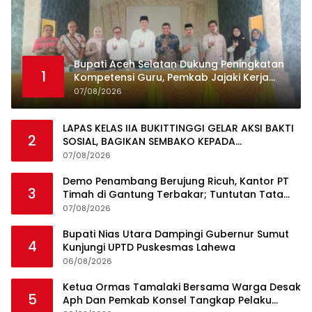
Bupati Aceh Selatan Dukung Peningkatan
1
Kompetensi Guru, Pemkab Jajaki Kerja
Sama dengan Pascasarjana USK
07/08/2026
LAPAS KELAS IIA BUKITTINGGI GELAR AKSI BAKTI
2
SOSIAL, BAGIKAN SEMBAKO KEPADA
MASYARAKAT SEKITAR
07/08/2026
Demo Penambang Berujung Ricuh, Kantor PT
3
Timah di Gantung Terbakar; Tuntutan Tata
Niaga Timah Jadi Sorotan
07/08/2026
Bupati Nias Utara Dampingi Gubernur Sumut
4
Kunjungi UPTD Puskesmas Lahewa
06/08/2026
Ketua Ormas Tamalaki Bersama Warga Desak
5
Aph Dan Pemkab Konsel Tangkap Pelaku