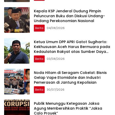
Kepala KSP Jenderal Dudung Pimpin
Peluncuran Buku dan Diskusi Undang-
Undang Perekonomian Nasional
Berita
04/08/2026
Ketua Umum DPP APRI Gatot Sugiharto:
Kekhususan Aceh Harus Bermuara pada
Kedaulatan Rakyat atas Sumber Daya
Alam
Berita
03/08/2026
Noda Hitam di Seragam Cokelat: Bisnis
Gelap Vape Etomidate dan Industri
Pemerasan di Jantung Kepolisian
Berita
30/07/2026
Publik Menunggu Ketegasan Jaksa
Agung Membersihkan Praktik “Jaksa
Calo Proyek”