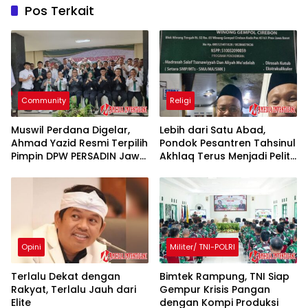
Pos Terkait
Community
Religi
Muswil Perdana Digelar,
Lebih dari Satu Abad,
Ahmad Yazid Resmi Terpilih
Pondok Pesantren Tahsinul
Pimpin DPW PERSADIN Jawa
Akhlaq Terus Menjadi Pelita
Barat
Pendidikan di Cirebon
Opini
Militer/ TNI-POLRI
Terlalu Dekat dengan
Bimtek Rampung, TNI Siap
Rakyat, Terlalu Jauh dari
Gempur Krisis Pangan
Elite
dengan Kompi Produksi