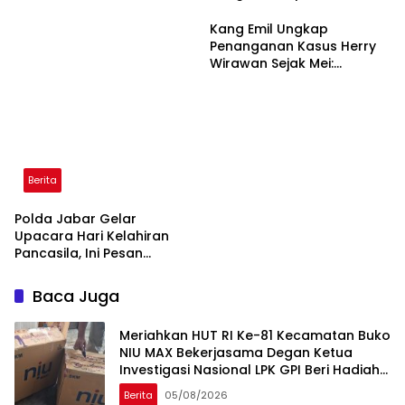
Kang Emil Ungkap
Penanganan Kasus Herry
Wirawan Sejak Mei:
Semoga Dihukum Mati!
Berita
Polda Jabar Gelar
Upacara Hari Kelahiran
Pancasila, Ini Pesan
Wakapolda Jabar
Baca Juga
Meriahkan HUT RI Ke-81 Kecamatan Buko
NIU MAX Bekerjasama Degan Ketua
Investigasi Nasional LPK GPI Beri Hadiah
Sponsor Kegiatan Laga Sepak Bola U-
Berita
05/08/2026
45