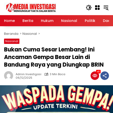
Langsung
ke
konten
Home
Berita
Hukum
Nasional
Politik
Daer
Beranda
Nasional
Nasional
Bukan Cuma Sesar Lembang! Ini
Ancaman Gempa Besar Lain di
Bandung Raya yang Diungkap BRIN
40
Admin Investigasi
3 Min Baca
06/12/2025