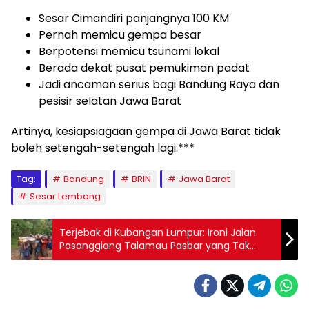
Sesar Cimandiri panjangnya 100 KM
Pernah memicu gempa besar
Berpotensi memicu tsunami lokal
Berada dekat pusat pemukiman padat
Jadi ancaman serius bagi Bandung Raya dan
pesisir selatan Jawa Barat
Artinya, kesiapsiagaan gempa di Jawa Barat tidak
boleh setengah-setengah lagi.***
Tag:
Bandung
BRIN
Jawa Barat
Sesar Lembang
Terjebak di Kubangan Lumpur: Ironi Jalan
Pasanggiang Talamau Pasbar yang Tak
Kunjung Pulih, 2.164 KK Terisolasi