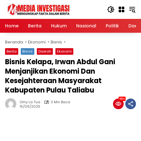
Langsung
ke
konten
Home
Berita
Hukum
Nasional
Politik
Daer
Beranda
Ekonomi
Bisnis
Berita
Bisnis
Daerah
Ekonomi
Bisnis Kelapa, Irwan Abdul Gani
Menjanjikan Ekonomi Dan
Kesejahteraan Masyarakat
Kabupaten Pulau Taliabu
884
Omy La Tua
3 Min Baca
15/06/2025