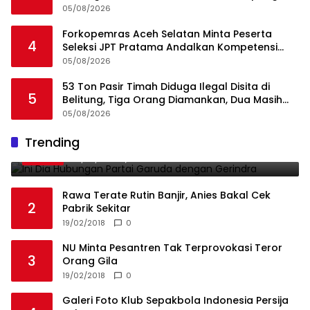
Kecamatan Tukka
05/08/2026
Forkopemras Aceh Selatan Minta Peserta
4
Seleksi JPT Pratama Andalkan Kompetensi
dan Integritas, Bukan Kedekatan
05/08/2026
53 Ton Pasir Timah Diduga Ilegal Disita di
5
Belitung, Tiga Orang Diamankan, Dua Masih
Diburu
05/08/2026
Ini Dia Hubungan Partai Garuda dengan
Trending
1
Gerindra
19/02/2018
0
Rawa Terate Rutin Banjir, Anies Bakal Cek
2
Pabrik Sekitar
19/02/2018
0
NU Minta Pesantren Tak Terprovokasi Teror
3
Orang Gila
19/02/2018
0
Galeri Foto Klub Sepakbola Indonesia Persija