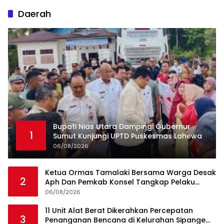
Daerah
Bupati Nias Utara Dampingi Gubernur
1
Sumut Kunjungi UPTD Puskesmas Lahewa
06/08/2026
Ketua Ormas Tamalaki Bersama Warga Desak
2
Aph Dan Pemkab Konsel Tangkap Pelaku
Angkut Cangkang Sawit Overload, Truk PT KAP
06/08/2026
Melintas Jalan Umum
11 Unit Alat Berat Dikerahkan Percepatan
3
Penanganan Bencana di Kelurahan Sipange