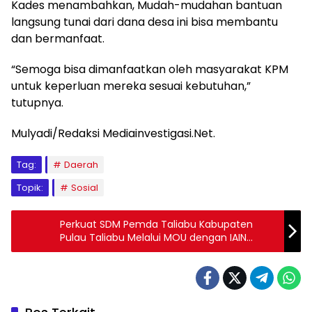
Kades menambahkan, Mudah-mudahan bantuan
langsung tunai dari dana desa ini bisa membantu
dan bermanfaat.
“Semoga bisa dimanfaatkan oleh masyarakat KPM
untuk keperluan mereka sesuai kebutuhan,”
tutupnya.
Mulyadi/Redaksi Mediainvestigasi.Net.
Tag:
Daerah
Topik:
Sosial
Perkuat SDM Pemda Taliabu Kabupaten
Pulau Taliabu Melalui MOU dengan IAIN
Ternate