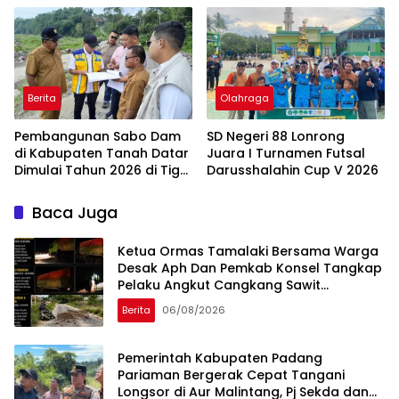
Bank Jambi
Berita
Olahraga
Pembangunan Sabo Dam
SD Negeri 88 Lonrong
di Kabupaten Tanah Datar
Juara I Turnamen Futsal
Dimulai Tahun 2026 di Tiga
Darusshalahin Cup V 2026
Lokasi
Baca Juga
Ketua Ormas Tamalaki Bersama Warga
Desak Aph Dan Pemkab Konsel Tangkap
Pelaku Angkut Cangkang Sawit
Overload, Truk PT KAP Melintas Jalan
Berita
06/08/2026
Umum
Pemerintah Kabupaten Padang
Pariaman Bergerak Cepat Tangani
Longsor di Aur Malintang, Pj Sekda dan