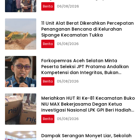
Anggota DPR RI Sepakati Pembukaan
Berita
06/08/2026
Trase Jalan Baru
11 Unit Alat Berat Dikerahkan Percepatan
Penanganan Bencana di Kelurahan
Sipange Kecamatan Tukka
Berita
05/08/2026
Forkopemras Aceh Selatan Minta
Peserta Seleksi JPT Pratama Andalkan
Kompetensi dan Integritas, Bukan
Kedekatan
Berita
05/08/2026
Meriahkan HUT RI Ke-81 Kecamatan Buko
NIU MAX Bekerjasama Degan Ketua
Investigasi Nasional LPK GPI Beri Hadiah
Sponsor Kegiatan Laga Sepak Bola U-
Berita
05/08/2026
45
Dampak Serangan Monyet Liar, Sekolah