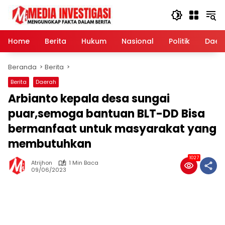
Langsung
ke
konten
Home
Berita
Hukum
Nasional
Politik
Daer
Beranda
Berita
Berita
Daerah
Arbianto kepala desa sungai
puar,semoga bantuan BLT-DD Bisa
bermanfaat untuk masyarakat yang
membutuhkan
1027
Atrijhon
1 Min Baca
09/06/2023