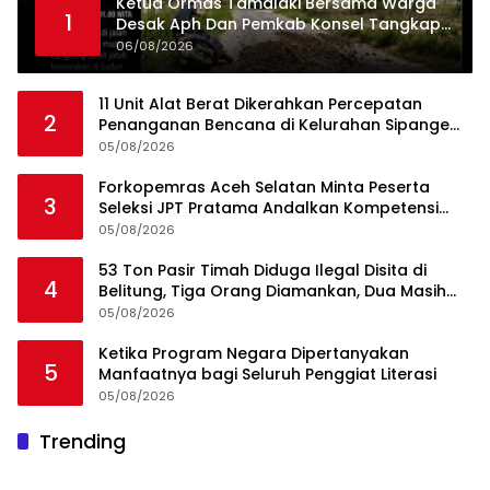
Ketua Ormas Tamalaki Bersama Warga
1
Desak Aph Dan Pemkab Konsel Tangkap
Pelaku Angkut Cangkang Sawit Overload,
06/08/2026
Truk PT KAP Melintas Jalan Umum
11 Unit Alat Berat Dikerahkan Percepatan
2
Penanganan Bencana di Kelurahan Sipange
Kecamatan Tukka
05/08/2026
Forkopemras Aceh Selatan Minta Peserta
3
Seleksi JPT Pratama Andalkan Kompetensi
dan Integritas, Bukan Kedekatan
05/08/2026
53 Ton Pasir Timah Diduga Ilegal Disita di
4
Belitung, Tiga Orang Diamankan, Dua Masih
Diburu
05/08/2026
Ketika Program Negara Dipertanyakan
5
Manfaatnya bagi Seluruh Penggiat Literasi
05/08/2026
Trending