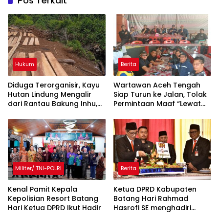
Pos Terkait
Hukum
Berita
Diduga Terorganisir, Kayu
Wartawan Aceh Tengah
Hutan Lindung Mengalir
Siap Turun ke Jalan, Tolak
dari Rantau Bakung Inhu,
Permintaan Maaf “Lewat
Siapa Bermain?
Rilis” Wakil Bupati
Militer/ TNI-POLRI
Berita
Kenal Pamit Kepala
Ketua DPRD Kabupaten
Kepolisian Resort Batang
Batang Hari Rahmad
Hari ‎Ketua DPRD Ikut Hadir
Hasrofi SE menghadiri
Upacara Peringatan HUT