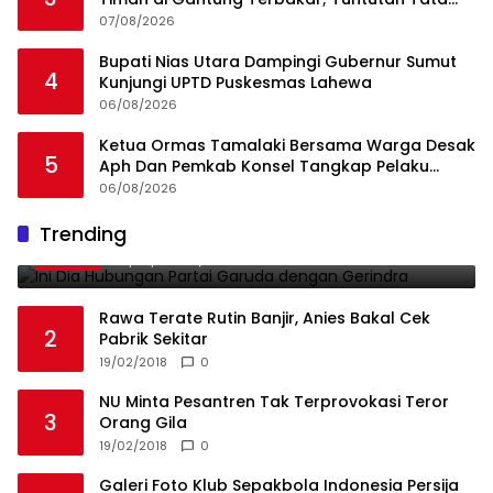
Niaga Timah Jadi Sorotan
07/08/2026
Bupati Nias Utara Dampingi Gubernur Sumut
4
Kunjungi UPTD Puskesmas Lahewa
06/08/2026
Ketua Ormas Tamalaki Bersama Warga Desak
5
Aph Dan Pemkab Konsel Tangkap Pelaku
Angkut Cangkang Sawit Overload, Truk PT KAP
06/08/2026
Melintas Jalan Umum
Ini Dia Hubungan Partai Garuda dengan
Trending
1
Gerindra
19/02/2018
0
Rawa Terate Rutin Banjir, Anies Bakal Cek
2
Pabrik Sekitar
19/02/2018
0
NU Minta Pesantren Tak Terprovokasi Teror
3
Orang Gila
19/02/2018
0
Galeri Foto Klub Sepakbola Indonesia Persija