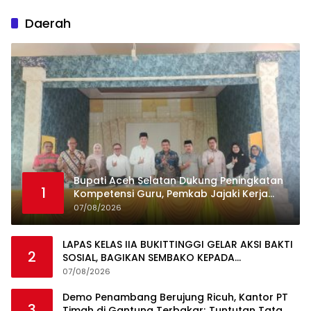
Daerah
Bupati Aceh Selatan Dukung Peningkatan
1
Kompetensi Guru, Pemkab Jajaki Kerja
Sama dengan Pascasarjana USK
07/08/2026
LAPAS KELAS IIA BUKITTINGGI GELAR AKSI BAKTI
2
SOSIAL, BAGIKAN SEMBAKO KEPADA
MASYARAKAT SEKITAR
07/08/2026
Demo Penambang Berujung Ricuh, Kantor PT
3
Timah di Gantung Terbakar; Tuntutan Tata