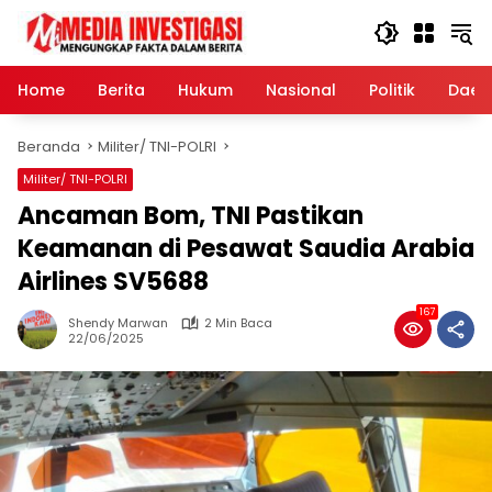
Langsung
ke
konten
Home
Berita
Hukum
Nasional
Politik
Daer
Beranda
Militer/ TNI-POLRI
Militer/ TNI-POLRI
Ancaman Bom, TNI Pastikan
Keamanan di Pesawat Saudia Arabia
Airlines SV5688
167
Shendy Marwan
2 Min Baca
22/06/2025