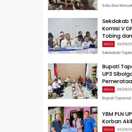
Satu Ekor Monyet
Sekdakab 
Komisi V D
Tobing dan
Berita
06/08/2
Sekdakab Tapte
Bupati Tap
UP3 Sibolga
Pemerataan
Berita
06/08/2
Bupati Tapanuli
YBM PLN UP
Korban Aki
Berita
06/08/2