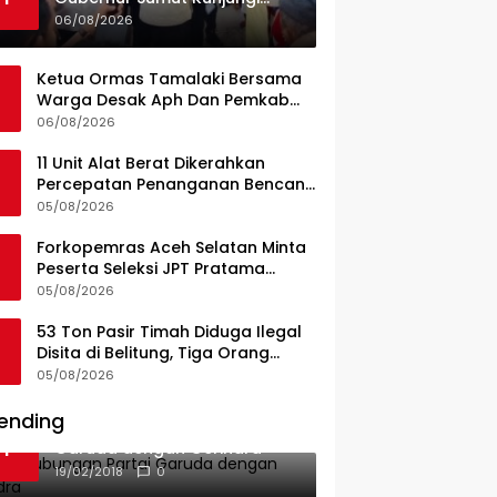
UPTD Puskesmas Lahewa
06/08/2026
Ketua Ormas Tamalaki Bersama
Warga Desak Aph Dan Pemkab
Konsel Tangkap Pelaku Angkut
06/08/2026
Cangkang Sawit Overload, Truk
PT KAP Melintas Jalan Umum
11 Unit Alat Berat Dikerahkan
Percepatan Penanganan Bencana
di Kelurahan Sipange Kecamatan
05/08/2026
Tukka
Forkopemras Aceh Selatan Minta
Peserta Seleksi JPT Pratama
Andalkan Kompetensi dan
05/08/2026
Integritas, Bukan Kedekatan
53 Ton Pasir Timah Diduga Ilegal
Disita di Belitung, Tiga Orang
Diamankan, Dua Masih Diburu
05/08/2026
ending
Ini Dia Hubungan Partai
1
Garuda dengan Gerindra
19/02/2018
0