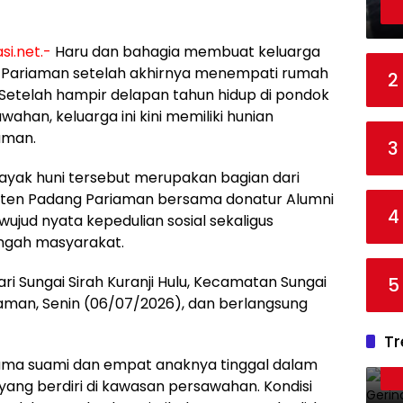
si.net.-
Haru dan bahagia membuat keluarga
g Pariaman setelah akhirnya menempati rumah
2
 Setelah hampir delapan tahun hidup di pondok
han, keluarga ini kini memiliki hunian
aman.
3
yak huni tersebut merupakan bagian dari
ten Padang Pariaman bersama donatur Alumni
4
wujud nyata kepedulian sosial sekaligus
engah masyarakat.
i Sungai Sirah Kuranji Hulu, Kecamatan Sungai
5
aman, Senin (06/07/2026), dan berlangsung
Tr
ama suami dan empat anaknya tinggal dalam
ang berdiri di kawasan persawahan. Kondisi