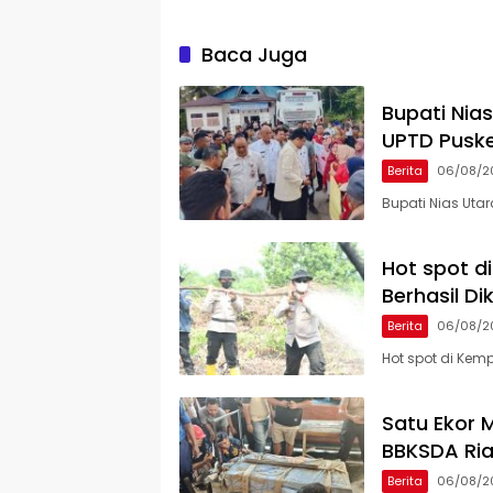
Baca Juga
Bupati Nia
UPTD Pusk
Berita
06/08/2
Bupati Nias Uta
Hot spot d
Berhasil Di
Berita
06/08/2
Hot spot di Kem
Satu Ekor M
BBKSDA Ria
Berita
06/08/2