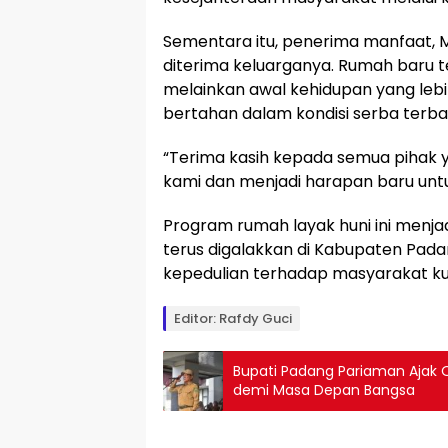
Sementara itu, penerima manfaat, M
diterima keluarganya. Rumah baru 
melainkan awal kehidupan yang lebi
bertahan dalam kondisi serba terba
“Terima kasih kepada semua pihak y
kami dan menjadi harapan baru unt
Program rumah layak huni ini menjadi
terus digalakkan di Kabupaten Pad
kepedulian terhadap masyarakat k
Editor: Rafdy Guci
Bupati Padang Pariaman Ajak 
demi Masa Depan Bangsa