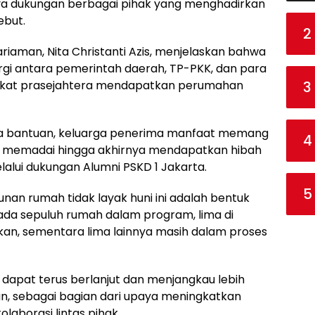
nya dukungan berbagai pihak yang menghadirkan
ebut.
2
iaman, Nita Christanti Azis, menjelaskan bahwa
rgi antara pemerintah daerah, TP-PKK, dan para
3
kat prasejahtera mendapatkan perumahan
a bantuan, keluarga penerima manfaat memang
4
ng memadai hingga akhirnya mendapatkan hibah
lui dukungan Alumni PSKD 1 Jakarta.
5
nan rumah tidak layak huni ini adalah bentuk
 ada sepuluh rumah dalam program, lima di
hkan, sementara lima lainnya masih dalam proses
n dapat terus berlanjut dan menjangkau lebih
, sebagai bagian dari upaya meningkatkan
laborasi lintas pihak.