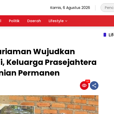
Kamis, 6 Agustus 2026
l
Politik
Daerah
Lifestyle
Li
ariaman Wujudkan
, Keluarga Prasejahtera
Hunian Permanen
191