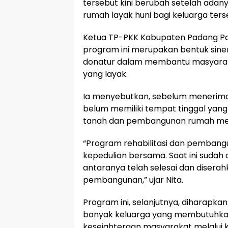
tersebut kini berubah setelah ada
rumah layak huni bagi keluarga ters
Ketua TP-PKK Kabupaten Padang Par
program ini merupakan bentuk sine
donatur dalam membantu masyara
yang layak.
Ia menyebutkan, sebelum menerim
belum memiliki tempat tinggal ya
tanah dan pembangunan rumah mela
“Program rehabilitasi dan pembangu
kepedulian bersama. Saat ini sudah
antaranya telah selesai dan disera
pembangunan,” ujar Nita.
Program ini, selanjutnya, diharapka
banyak keluarga yang membutuhkan
kesejahteraan masyarakat melalui ko