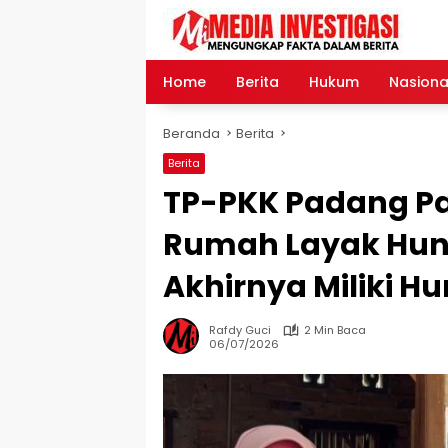
Langsung
ke
konten
Home
Berita
Hukum
Nasiona
Beranda
Berita
Berita
TP-PKK Padang P
Rumah Layak Huni
Akhirnya Miliki 
Rafdy Guci
2 Min Baca
06/07/2026