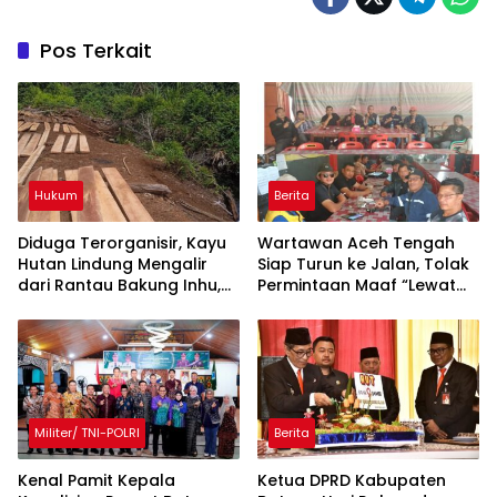
Pos Terkait
Hukum
Berita
Diduga Terorganisir, Kayu
Wartawan Aceh Tengah
Hutan Lindung Mengalir
Siap Turun ke Jalan, Tolak
dari Rantau Bakung Inhu,
Permintaan Maaf “Lewat
Siapa Bermain?
Rilis” Wakil Bupati
Militer/ TNI-POLRI
Berita
Kenal Pamit Kepala
Ketua DPRD Kabupaten