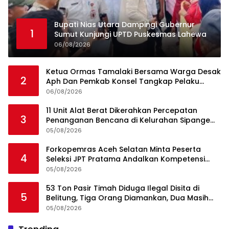
Bupati Nias Utara Dampingi Gubernur
1
Sumut Kunjungi UPTD Puskesmas Lahewa
06/08/2026
Ketua Ormas Tamalaki Bersama Warga Desak
2
Aph Dan Pemkab Konsel Tangkap Pelaku
Angkut Cangkang Sawit Overload, Truk PT KAP
06/08/2026
Melintas Jalan Umum
11 Unit Alat Berat Dikerahkan Percepatan
3
Penanganan Bencana di Kelurahan Sipange
Kecamatan Tukka
05/08/2026
Forkopemras Aceh Selatan Minta Peserta
4
Seleksi JPT Pratama Andalkan Kompetensi
dan Integritas, Bukan Kedekatan
05/08/2026
53 Ton Pasir Timah Diduga Ilegal Disita di
5
Belitung, Tiga Orang Diamankan, Dua Masih
Diburu
05/08/2026
Ini Dia Hubungan Partai Garuda dengan