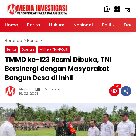
Langsung
ke
konten
Home
Berita
Hukum
Nasional
Politik
Daer
Beranda
Berita
Berita
Daerah
Militer/ TNI-POLRI
TMMD ke-123 Resmi Dibuka, TNI
Bersinergi dengan Masyarakat
Bangun Desa di Inhil
901
Atrijhon
3 Min Baca
19/02/2025