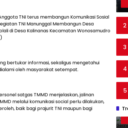
Anggota TNI terus membangun Komunikasi Sosial
 kegiatan TNI Manunggal Membangun Desa
2
olali di Desa Kalinanas Kecamatan Wonosamudro
)
3
ng bertukar informasi, sekaligus mengetahui
4
dialami oleh masyarakat setempat.
5
ersonel satgas TMMD menjelaskan, jalinan
TMMD melalui komunikasi social perlu dilakukan,
Tr
oleh, baik bagi prajurit TNI maupun bagi