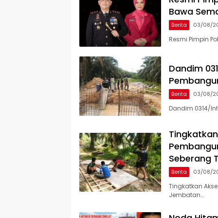
Bawa Sema
Berita
03/08/2
Resmi Pimpin Po
Dandim 031
Pembangun
Berita
03/08/2
Dandim 0314/In
Tingkatkan
Pembangun
Seberang 
Berita
03/08/2
Tingkatkan Akse
Jembatan…
Noda Hitam