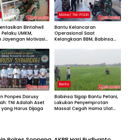
h
Militer/ TNI-POLRI
ntasikan Bintahwil
Bantu Kelancaran
 Pelaku UMKM,
Operasional Saat
a Jayengan Motivasi
Kelangkaan BBM, Babinsa
Alat Elektronik
Koramil 1710-02/Timika
Bantu Tertibkan Antrian di
SPBU
Berita
an Ponpes Darusy
Babinsa Sigap Bantu Petani,
h: TNI Adalah Aset
Lakukan Penyemprotan
 yang Harus Dijaga
Massal Cegah Hama Ulat
Padi
in Polres Soppeng, AKBP Hari Budiyanto