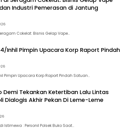
dan Industri Pemerasan di Jantung
026
eragam Cokelat: Bisnis Gelap Vape…
4/Inhil Pimpin Upacara Korp Raport Pindah
026
il Pimpin Upacara Korp Raport Pindah Satuan…
o Demi Tekankan Ketertiban Lalu Lintas
oli Dialogis Akhir Pekan Di Leme-Leme
026
 Istimewa : Personil Polsek Buko Saat…