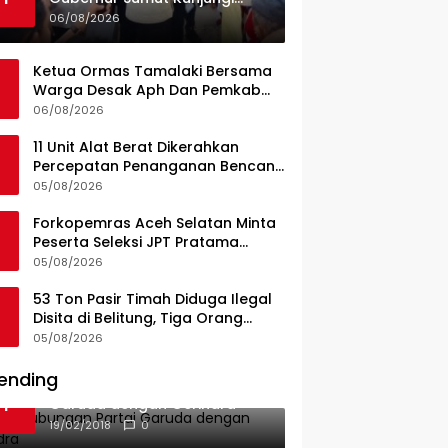
UPTD Puskesmas Lahewa
06/08/2026
Ketua Ormas Tamalaki Bersama
Warga Desak Aph Dan Pemkab
Konsel Tangkap Pelaku Angkut
06/08/2026
Cangkang Sawit Overload, Truk
PT KAP Melintas Jalan Umum
11 Unit Alat Berat Dikerahkan
Percepatan Penanganan Bencana
di Kelurahan Sipange Kecamatan
05/08/2026
Tukka
Forkopemras Aceh Selatan Minta
Peserta Seleksi JPT Pratama
Andalkan Kompetensi dan
05/08/2026
Integritas, Bukan Kedekatan
53 Ton Pasir Timah Diduga Ilegal
Disita di Belitung, Tiga Orang
Diamankan, Dua Masih Diburu
05/08/2026
ending
Ini Dia Hubungan Partai
1
Garuda dengan Gerindra
19/02/2018
0