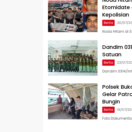
Etomidate 
Kepolisian
Berita
30/07/2
Noda Hitam di S
Dandim 031
Satuan
Berita
23/07/2
Dandim 0314/Inh
Polsek Buk
Gelar Patr
Bungin
Berita
19/07/2
Foto Dokumentadi