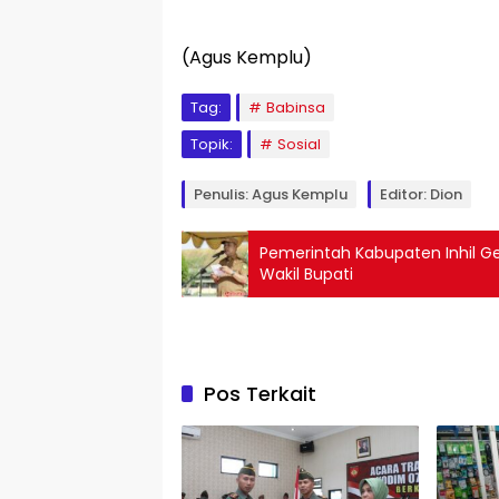
(Agus Kemplu)
Tag:
Babinsa
Topik:
Sosial
Penulis: Agus Kemplu
Editor: Dion
Pemerintah Kabupaten Inhil G
Wakil Bupati
Pos Terkait