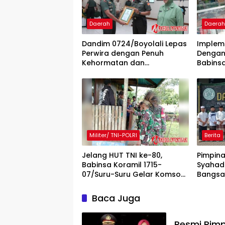
Daerah
Daera
Dandim 0724/Boyolali Lepas
Impleme
Perwira dengan Penuh
Dengan
Kehormatan dan
Babins
Kekeluargaan
Penjual 
Militer/ TNI-POLRI
Berita
Jelang HUT TNI ke-80,
Pimpin
Babinsa Koramil 1715-
Syahada
07/Suru-Suru Gelar Komsos
Bangsa
Bersama
Baca Juga
Resmi Pimp