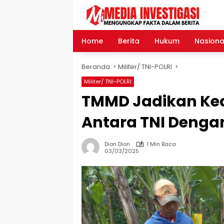
Langsung
ke
konten
Home
Berita
Hukum
Nasiona
Beranda
Militer/ TNI-POLRI
Militer/ TNI-POLRI
TMMD Jadikan Ke
Antara TNI Deng
Dion Dion
1 Min Baca
03/03/2025