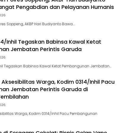
ngat Pengabdian dan Pelayanan Humanis
026
lres Soppeng, AKBP Hari Budiyanto Bawa…
4/Inhil Tegaskan Babinsa Kawal Ketat
an Jembatan Perintis Garuda
026
hil Tegaskan Babinsa Kawal Ketat Pembangunan Jembatan…
 Aksesibilitas Warga, Kodim 0314/Inhil Pacu
an Jembatan Perintis Garuda di
Tembilahan
026
sibilitas Warga, Kodim 0314/Inhil Pacu Pembangunan
 di Seragam Cokelat: Bisnis Gelap Vape