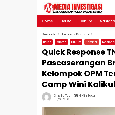
Langsung
ke
konten
Home
Berita
Hukum
Nasiona
Beranda
Hukum
Kriminal
Berita
Daerah
Hukum
Kriminal
Nasiona
Quick Response TN
Pascaserangan Br
Kelompok OPM Ter
Camp Wini Kaliku
Omy La Tua
4 Min Baca
09/05/2026