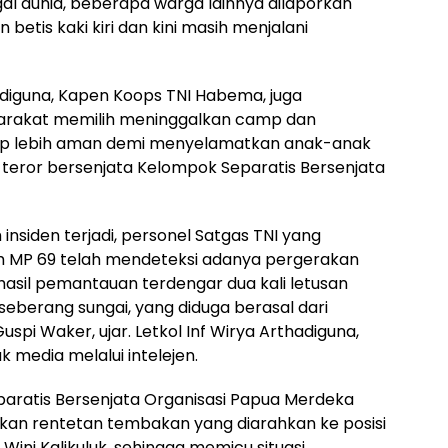
gal dunia, beberapa warga lainnya dilaporkan
etis kaki kiri dan kini masih menjalani
hadiguna, Kapen Koops TNI Habema, juga
rakat memilih meninggalkan camp dan
ap lebih aman demi menyelamatkan anak-anak
teror bersenjata Kelompok Separatis Bersenjata
insiden terjadi, personel Satgas TNI yang
 MP 69 telah mendeteksi adanya pergerakan
hasil pemantauan terdengar dua kali letusan
 seberang sungai, yang diduga berasal dari
pi Waker, ujar. Letkol Inf Wirya Arthadiguna,
media melalui intelejen.
paratis Bersenjata Organisasi Papua Merdeka
skan rentetan tembakan yang diarahkan ke posisi
Wini Kalikuluk, sehingga memicu situasi