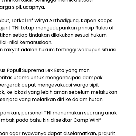
ga sipil, ucapnya.
ut, Letkol Inf Wirya Arthadiguna, Kapen Koops
rit TNI tetap mengedepankan prinsip Rules of
an setiap tindakan dilakukan sesuai hukum,
ilai-nilai kemanusiaan.
n rakyat adalah hukum tertinggi walaupun situasi
lus Populi Suprema Lex Esto yang man
oritas utama untuk mengantisipasi dampak
 bergerak cepat mengevakuasi warga sipil,
, ke lokasi yang lebih aman sebelum melakukan
njata yang melarikan diri ke dalam hutan.
kepanikan, personel TNI menemukan seorang anak
bak pada bahu kiri di sekitar Camp Wini”
an agar nyawanya dapat diselamatkan, prajurit