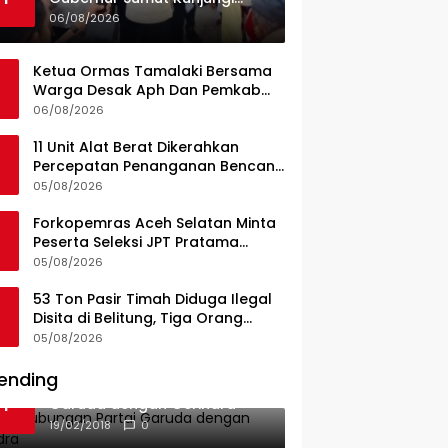
UPTD Puskesmas Lahewa
06/08/2026
Ketua Ormas Tamalaki Bersama
Warga Desak Aph Dan Pemkab
Konsel Tangkap Pelaku Angkut
06/08/2026
Cangkang Sawit Overload, Truk
PT KAP Melintas Jalan Umum
11 Unit Alat Berat Dikerahkan
Percepatan Penanganan Bencana
di Kelurahan Sipange Kecamatan
05/08/2026
Tukka
Forkopemras Aceh Selatan Minta
Peserta Seleksi JPT Pratama
Andalkan Kompetensi dan
05/08/2026
Integritas, Bukan Kedekatan
53 Ton Pasir Timah Diduga Ilegal
Disita di Belitung, Tiga Orang
Diamankan, Dua Masih Diburu
05/08/2026
ending
Ini Dia Hubungan Partai
1
Garuda dengan Gerindra
19/02/2018
0