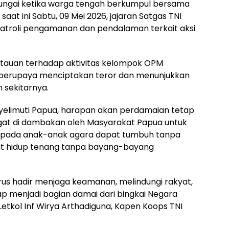
sungai ketika warga tengah berkumpul bersama
aat ini Sabtu, 09 Mei 2026, jajaran Satgas TNI
atroli pengamanan dan pendalaman terkait aksi
tauan terhadap aktivitas kelompok OPM
 berupaya menciptakan teror dan menunjukkan
n sekitarnya.
nyelimuti Papua, harapan akan perdamaian tetap
ngat di dambakan oleh Masyarakat Papua untuk
 pada anak-anak agara dapat tumbuh tanpa
at hidup tenang tanpa bayang-bayang
us hadir menjaga keamanan, melindungi rakyat,
p menjadi bagian damai dari bingkai Negara
 Letkol Inf Wirya Arthadiguna, Kapen Koops TNI