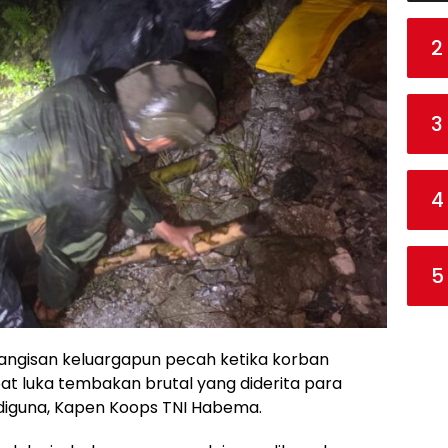
2
3
4
5
angisan keluargapun pecah ketika korban
t luka tembakan brutal yang diderita para
hadiguna, Kapen Koops TNI Habema.