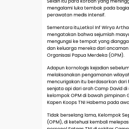
Selain itu para korban yang mening
mengalami luka tembak pada bagian b
perawatan medis intensif.
Sementara itu,Letkol Inf Wirya Art
mengatakan bahwa sejumlah masya
mengungsi ke tempat yang diangg
dan keluarga mereka dari ancaman 
Organisasi Papua Merdeka (OPM).
Adapun kornologis kejadian sebelum 
melaksanakan pengamanan wilayah
mencurigakan itu berdasarkan dari 
senjata api dari arah Camp David di
kelompok OPM di bawah pimpinan Gus
Kapen Koops TNI Habema pada awak 
Tidak berselang lama, Kelompok Se
(OPM), di ketehuai kembali melepa
personel Satgas TNI di sekitar Camp 