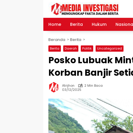
Langsung
ke
konten
Home
Berita
Hukum
Nasiona
Beranda
Berita
Berita
Daerah
Politik
Uncategorized
Posko Lubuak Min
Korban Banjir Set
Atrijhon
2 Min Baca
03/12/2025