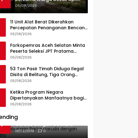
Dan Pemkab Konsel Tangkap
06/08/2026
Pelaku Angkut Cangkang
Sawit Overload, Truk PT KAP
11 Unit Alat Berat Dikerahkan
Melintas Jalan Umum
Percepatan Penanganan Bencana
di Kelurahan Sipange Kecamatan
05/08/2026
Tukka
Forkopemras Aceh Selatan Minta
Peserta Seleksi JPT Pratama
Andalkan Kompetensi dan
05/08/2026
Integritas, Bukan Kedekatan
53 Ton Pasir Timah Diduga Ilegal
Disita di Belitung, Tiga Orang
Diamankan, Dua Masih Diburu
05/08/2026
Ketika Program Negara
Dipertanyakan Manfaatnya bagi
Seluruh Penggiat Literasi
05/08/2026
ending
Ini Dia Hubungan Partai
1
Garuda dengan Gerindra
19/02/2018
0