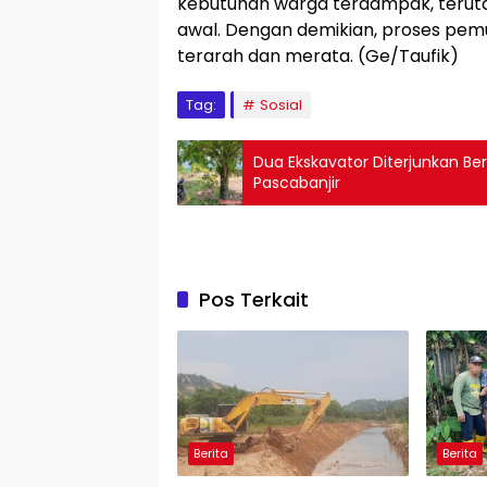
kebutuhan warga terdampak, teruta
awal. Dengan demikian, proses pem
terarah dan merata. (Ge/Taufik)
Tag:
Sosial
Dua Ekskavator Diterjunkan Be
Pascabanjir
Pos Terkait
Berita
Berita