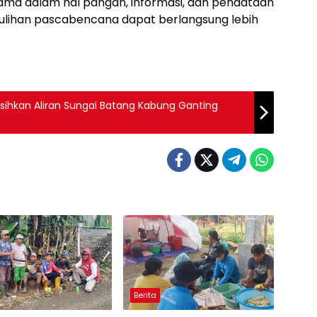
ma dalam hal pangan, informasi, dan pendataan
ulihan pascabencana dapat berlangsung lebih
rsihkan Aliran Sungai Batang Kabung Ganting
Berita