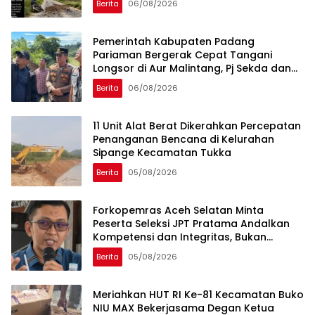
Berita
06/08/2026
Umum
Pemerintah Kabupaten Padang
Pariaman Bergerak Cepat Tangani
Longsor di Aur Malintang, Pj Sekda dan
Anggota DPR RI Sepakati Pembukaan
Berita
06/08/2026
Trase Jalan Baru
11 Unit Alat Berat Dikerahkan Percepatan
Penanganan Bencana di Kelurahan
Sipange Kecamatan Tukka
Berita
05/08/2026
Forkopemras Aceh Selatan Minta
Peserta Seleksi JPT Pratama Andalkan
Kompetensi dan Integritas, Bukan
Kedekatan
Berita
05/08/2026
Meriahkan HUT RI Ke-81 Kecamatan Buko
NIU MAX Bekerjasama Degan Ketua