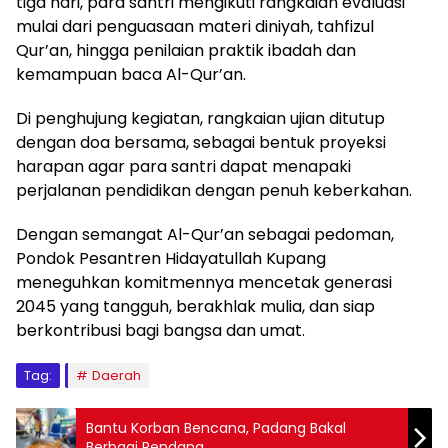
tiga hari, para santri mengikuti rangkaian evaluasi
mulai dari penguasaan materi diniyah, tahfizul
Qur’an, hingga penilaian praktik ibadah dan
kemampuan baca Al-Qur’an.
Di penghujung kegiatan, rangkaian ujian ditutup
dengan doa bersama, sebagai bentuk proyeksi
harapan agar para santri dapat menapaki
perjalanan pendidikan dengan penuh keberkahan.
Dengan semangat Al-Qur’an sebagai pedoman,
Pondok Pesantren Hidayatullah Kupang
meneguhkan komitmennya mencetak generasi
2045 yang tangguh, berakhlak mulia, dan siap
berkontribusi bagi bangsa dan umat.
Tag:
Daerah
Bantu Korban Bencana, Padang Bakal
Berbagi Rendang