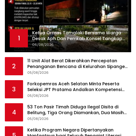
Ketua Ormas Tamalaki Bersama Warga
1
Desak Aph Dan Pemkab Konsel Tangkap
Pelaku Angkut Cangkang Sawit Overload,
06/08/2026
Truk PT KAP Melintas Jalan Umum
11 Unit Alat Berat Dikerahkan Percepatan
2
Penanganan Bencana di Kelurahan Sipange
Kecamatan Tukka
05/08/2026
Forkopemras Aceh Selatan Minta Peserta
3
Seleksi JPT Pratama Andalkan Kompetensi
dan Integritas, Bukan Kedekatan
05/08/2026
53 Ton Pasir Timah Diduga Ilegal Disita di
4
Belitung, Tiga Orang Diamankan, Dua Masih
Diburu
05/08/2026
Ketika Program Negara Dipertanyakan
5
Manfaatnya bagi Seluruh Penggiat Literasi