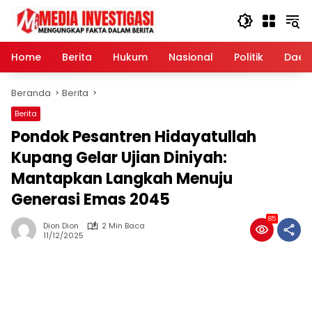
Langsung
ke
konten
Home
Berita
Hukum
Nasional
Politik
Daer
Beranda
Berita
Berita
Pondok Pesantren Hidayatullah
Kupang Gelar Ujian Diniyah:
Mantapkan Langkah Menuju
Generasi Emas 2045
85
Dion Dion
2 Min Baca
11/12/2025