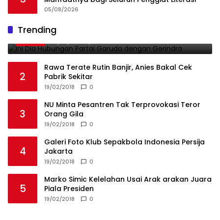
05/08/2026
Ini Dia Hubungan Partai Garuda dengan
Trending
1
Gerindra
19/02/2018
0
Rawa Terate Rutin Banjir, Anies Bakal Cek
2
Pabrik Sekitar
19/02/2018
0
NU Minta Pesantren Tak Terprovokasi Teror
3
Orang Gila
19/02/2018
0
Galeri Foto Klub Sepakbola Indonesia Persija
4
Jakarta
19/02/2018
0
Marko Simic Kelelahan Usai Arak arakan Juara
5
Piala Presiden
19/02/2018
0