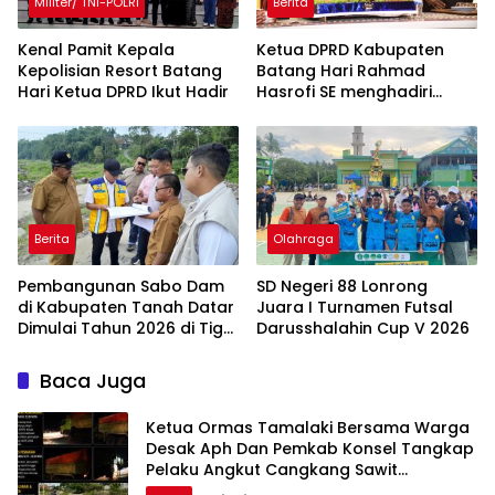
Militer/ TNI-POLRI
Berita
Kenal Pamit Kepala
Ketua DPRD Kabupaten
Kepolisian Resort Batang
Batang Hari Rahmad
Hari ‎Ketua DPRD Ikut Hadir
Hasrofi SE menghadiri
Upacara Peringatan HUT
Bank Jambi
Berita
Olahraga
Pembangunan Sabo Dam
SD Negeri 88 Lonrong
di Kabupaten Tanah Datar
Juara I Turnamen Futsal
Dimulai Tahun 2026 di Tiga
Darusshalahin Cup V 2026
Lokasi
Baca Juga
Ketua Ormas Tamalaki Bersama Warga
Desak Aph Dan Pemkab Konsel Tangkap
Pelaku Angkut Cangkang Sawit
Overload, Truk PT KAP Melintas Jalan