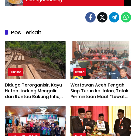
Pos Terkait
Hukum
Berita
Diduga Terorganisir, Kayu
Wartawan Aceh Tengah
Hutan Lindung Mengalir
Siap Turun ke Jalan, Tolak
dari Rantau Bakung Inhu,
Permintaan Maaf “Lewat
Siapa Bermain?
Rilis” Wakil Bupati