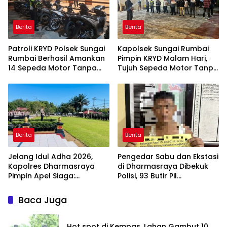
Berita
Berita
Patroli KRYD Polsek Sungai
Kapolsek Sungai Rumbai
Rumbai Berhasil Amankan
Pimpin KRYD Malam Hari,
14 Sepeda Motor Tanpa
Tujuh Sepeda Motor Tanpa
Kelengkapan, AKP
Plat Nomor Diamankan
Sutrisman: Kami Tindak
Demi Keselamatan Warga
Berita
Berita
Jelang Idul Adha 2026,
Pengedar Sabu dan Ekstasi
Kapolres Dharmasraya
di Dharmasraya Dibekuk
Pimpin Apel Siaga:
Polisi, 93 Butir Pil
Pengamanan Diperketat,
Diamankan
BBM Bersubsidi Diawasi
Baca Juga
Ketat
Hot spot di Kempas, Lahan Gambut 10