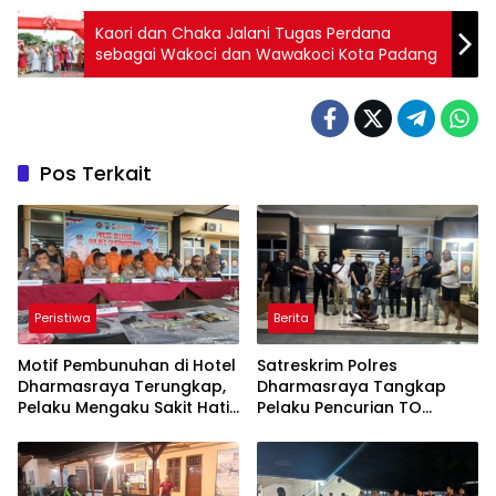
Kaori dan Chaka Jalani Tugas Perdana
sebagai Wakoci dan Wawakoci Kota Padang
Pos Terkait
Peristiwa
Berita
Motif Pembunuhan di Hotel
Satreskrim Polres
Dharmasraya Terungkap,
Dharmasraya Tangkap
Pelaku Mengaku Sakit Hati,
Pelaku Pencurian TO
Polisi Tunggu Hasil Autopsi
Operasi Sikat 2026, Dua
Senjata Api Rakitan Disita