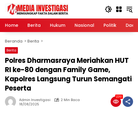
Langsung
ke
konten
Home
Berita
Hukum
Nasional
Politik
Daer
Beranda
Berita
Berita
Polres Dharmasraya Meriahkan HUT
RI ke-80 dengan Family Game,
Kapolres Langsung Turun Semangati
Peserta
2210
Admin Investigasi
2 Min Baca
18/08/2025