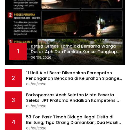
Ketua Ormas Tamalaki Bersama Warga
1
Desak Aph Dan Pemkab Konsel Tangkap
Pelaku Angkut Cangkang Sawit Overload,
06/08/2026
Truk PT KAP Melintas Jalan Umum
11 Unit Alat Berat Dikerahkan Percepatan
2
Penanganan Bencana di Kelurahan Sipange
Kecamatan Tukka
05/08/2026
Forkopemras Aceh Selatan Minta Peserta
3
Seleksi JPT Pratama Andalkan Kompetensi
dan Integritas, Bukan Kedekatan
05/08/2026
53 Ton Pasir Timah Diduga Ilegal Disita di
4
Belitung, Tiga Orang Diamankan, Dua Masih
Diburu
05/08/2026