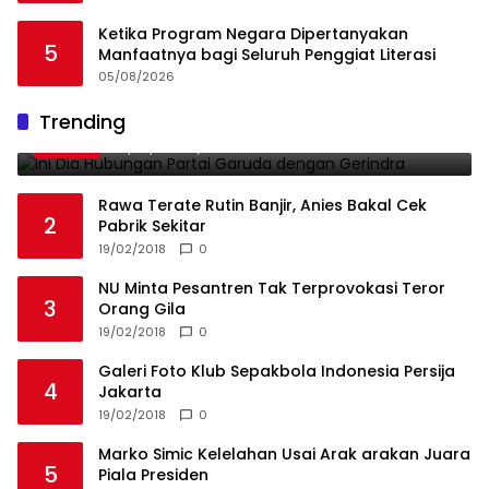
Ketika Program Negara Dipertanyakan
5
Manfaatnya bagi Seluruh Penggiat Literasi
05/08/2026
Ini Dia Hubungan Partai Garuda dengan
Trending
1
Gerindra
19/02/2018
0
Rawa Terate Rutin Banjir, Anies Bakal Cek
2
Pabrik Sekitar
19/02/2018
0
NU Minta Pesantren Tak Terprovokasi Teror
3
Orang Gila
19/02/2018
0
Galeri Foto Klub Sepakbola Indonesia Persija
4
Jakarta
19/02/2018
0
Marko Simic Kelelahan Usai Arak arakan Juara
5
Piala Presiden