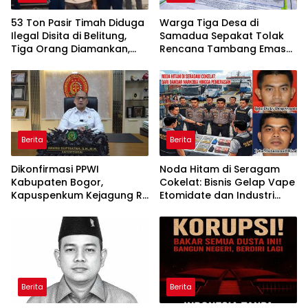
53 Ton Pasir Timah Diduga
Warga Tiga Desa di
Ilegal Disita di Belitung,
Samadua Sepakat Tolak
Tiga Orang Diamankan,
Rencana Tambang Emas
Dua Masih Diburu
di Air Sialang
Berita
Berita
Dikonfirmasi PPWI
Noda Hitam di Seragam
Kabupaten Bogor,
Cokelat: Bisnis Gelap Vape
Kapuspenkum Kejagung RI
Etomidate dan Industri
Benarkan Kasi Pidsus Kejari
Pemerasan di Jantung
Kabupaten Bogor Jalani
Kepolisian
Pemeriksaan
Berita
Berita