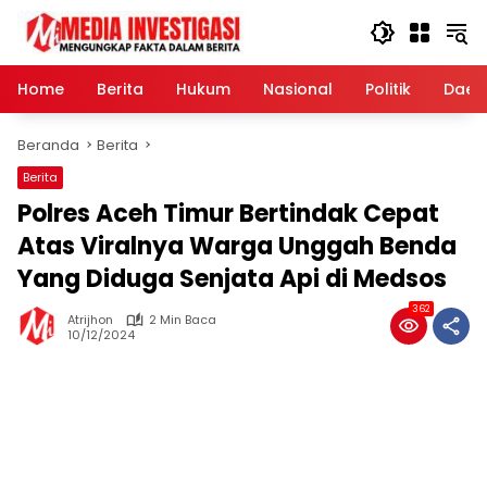
Langsung
ke
konten
Home
Berita
Hukum
Nasional
Politik
Daer
Beranda
Berita
Berita
Polres Aceh Timur Bertindak Cepat
Atas Viralnya Warga Unggah Benda
Yang Diduga Senjata Api di Medsos
362
Atrijhon
2 Min Baca
10/12/2024