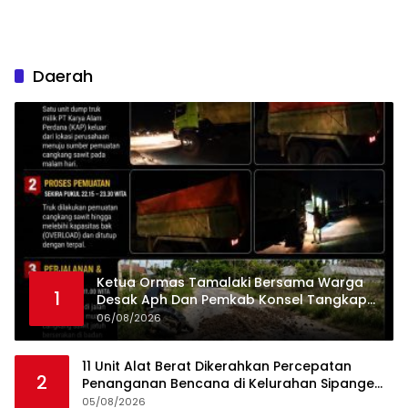
Daerah
Ketua Ormas Tamalaki Bersama Warga
1
Desak Aph Dan Pemkab Konsel Tangkap
Pelaku Angkut Cangkang Sawit Overload,
06/08/2026
Truk PT KAP Melintas Jalan Umum
11 Unit Alat Berat Dikerahkan Percepatan
2
Penanganan Bencana di Kelurahan Sipange
Kecamatan Tukka
05/08/2026