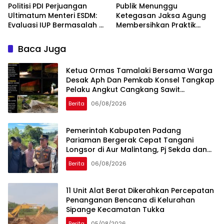
Politisi PDI Perjuangan
Publik Menunggu
Ultimatum Menteri ESDM:
Ketegasan Jaksa Agung
Evaluasi IUP Bermasalah di
Membersihkan Praktik
Aceh Sebelum 17 Agustus
“Jaksa Calo Proyek”
Baca Juga
Ketua Ormas Tamalaki Bersama Warga
Desak Aph Dan Pemkab Konsel Tangkap
Pelaku Angkut Cangkang Sawit
Overload, Truk PT KAP Melintas Jalan
Berita
06/08/2026
Umum
Pemerintah Kabupaten Padang
Pariaman Bergerak Cepat Tangani
Longsor di Aur Malintang, Pj Sekda dan
Anggota DPR RI Sepakati Pembukaan
Berita
06/08/2026
Trase Jalan Baru
11 Unit Alat Berat Dikerahkan Percepatan
Penanganan Bencana di Kelurahan
Sipange Kecamatan Tukka
Berita
05/08/2026