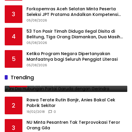
Forkopemras Aceh Selatan Minta Peserta
3
Seleksi JPT Pratama Andalkan Kompetensi
dan Integritas, Bukan Kedekatan
05/08/2026
53 Ton Pasir Timah Diduga Ilegal Disita di
4
Belitung, Tiga Orang Diamankan, Dua Masih
Diburu
05/08/2026
Ketika Program Negara Dipertanyakan
5
Manfaatnya bagi Seluruh Penggiat Literasi
05/08/2026
Ini Dia Hubungan Partai Garuda dengan
Trending
1
Gerindra
19/02/2018
0
Rawa Terate Rutin Banjir, Anies Bakal Cek
2
Pabrik Sekitar
19/02/2018
0
NU Minta Pesantren Tak Terprovokasi Teror
3
Orang Gila