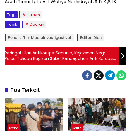
Aceh Timur Iptu Adi Wahyu Nurhidayat, S.TrK.,S.I.K.
Tag:
Hukum
Topik:
Daerah
Penulis: Tim MediaInvestigasi.Net
Editor: Dion
Peringati Hari Antikorupsi Sedunia, Kejaksaan Negr
Pulau Taliabu Bagikan Stiker Pencegahan Anti Korupsi
Kepada Warga
Pos Terkait
Berita
Berita