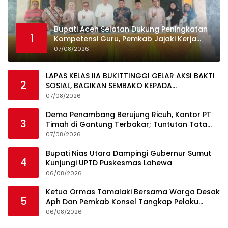
Bupati Aceh Selatan Dukung Peningkatan
1
Kompetensi Guru, Pemkab Jajaki Kerja
Sama dengan Pascasarjana USK
07/08/2026
LAPAS KELAS IIA BUKITTINGGI GELAR AKSI BAKTI
2
SOSIAL, BAGIKAN SEMBAKO KEPADA
MASYARAKAT SEKITAR
07/08/2026
Demo Penambang Berujung Ricuh, Kantor PT
3
Timah di Gantung Terbakar; Tuntutan Tata
Niaga Timah Jadi Sorotan
07/08/2026
Bupati Nias Utara Dampingi Gubernur Sumut
4
Kunjungi UPTD Puskesmas Lahewa
06/08/2026
Ketua Ormas Tamalaki Bersama Warga Desak
5
Aph Dan Pemkab Konsel Tangkap Pelaku
Angkut Cangkang Sawit Overload, Truk PT KAP
06/08/2026
Melintas Jalan Umum
Ini Dia Hubungan Partai Garuda dengan