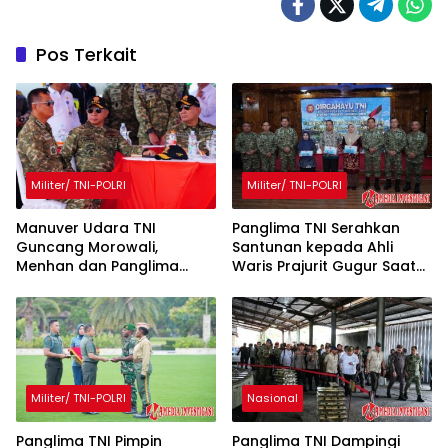
Pos Terkait
Militer/ TNI-POLRI
Militer/ TNI-POLRI
Manuver Udara TNI
Panglima TNI Serahkan
Guncang Morowali,
Santunan kepada Ahli
Menhan dan Panglima
Waris Prajurit Gugur Saat
Saksikan Langsung
Rangkaian HUT ke-80 TNI
Militer/ TNI-POLRI
Nasional
Panglima TNI Pimpin
Panglima TNI Dampingi