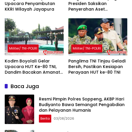
Upacara Penyambutan
Presiden Saksikan
KKRI Wilayah Jayapura
Penyerahan Aset
Rampasan Korupsi
Militer/ TNI-POLRI
Militer/ TNI-POLRI
Kodim Boyolali Gelar
Panglima TNI Tinjau Geladi
Upacara HUT Ke-80 TNI,
Bersih, Pastikan Kesiapan
Dandim Bacakan Amanat
Perayaan HUT ke-80 TNI
Panglima TNI
Baca Juga
Resmi Pimpin Polres Soppeng, AKBP Hari
Budiyanto Bawa Semangat Pengabdian
dan Pelayanan Humanis
Berita
03/08/2026