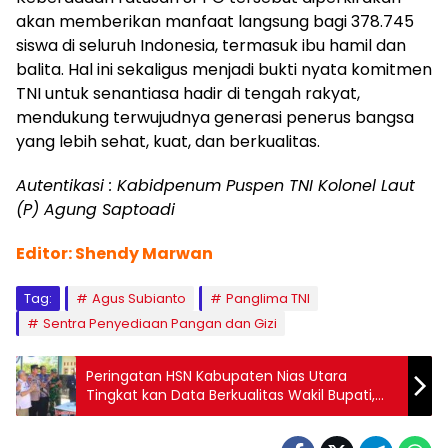
akan memberikan manfaat langsung bagi 378.745
siswa di seluruh Indonesia, termasuk ibu hamil dan
balita. Hal ini sekaligus menjadi bukti nyata komitmen
TNI untuk senantiasa hadir di tengah rakyat,
mendukung terwujudnya generasi penerus bangsa
yang lebih sehat, kuat, dan berkualitas.
Autentikasi : Kabidpenum Puspen TNI Kolonel Laut
(P) Agung Saptoadi
Editor: Shendy Marwan
Tag:
Agus Subianto
Panglima TNI
Sentra Penyediaan Pangan dan Gizi
Peringatan HSN Kabupaten Nias Utara
Tingkat kan Data Berkualitas Wakil Bupati,
Ketua DPRD Dan Anggota Turut Hadir