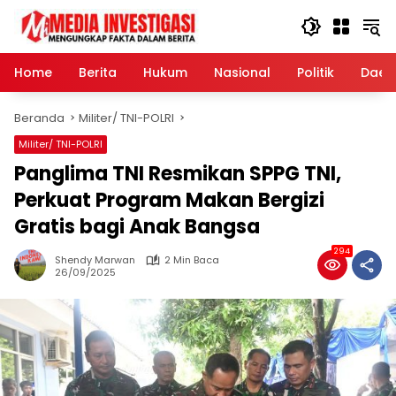
Langsung
ke
konten
Home
Berita
Hukum
Nasional
Politik
Daer
Beranda
Militer/ TNI-POLRI
Militer/ TNI-POLRI
Panglima TNI Resmikan SPPG TNI,
Perkuat Program Makan Bergizi
Gratis bagi Anak Bangsa
294
Shendy Marwan
2 Min Baca
26/09/2025