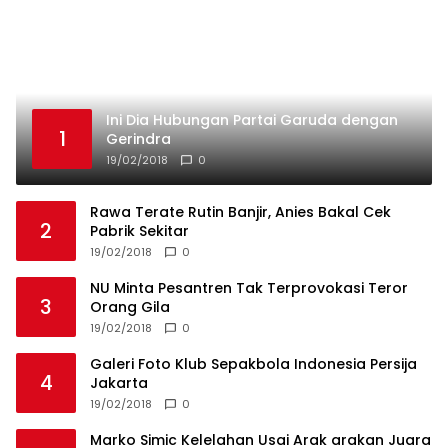
Ini Dia Hubungan Partai Garuda dengan
1
Gerindra
19/02/2018
0
Rawa Terate Rutin Banjir, Anies Bakal Cek
2
Pabrik Sekitar
19/02/2018
0
NU Minta Pesantren Tak Terprovokasi Teror
3
Orang Gila
19/02/2018
0
Galeri Foto Klub Sepakbola Indonesia Persija
4
Jakarta
19/02/2018
0
Marko Simic Kelelahan Usai Arak arakan Juara