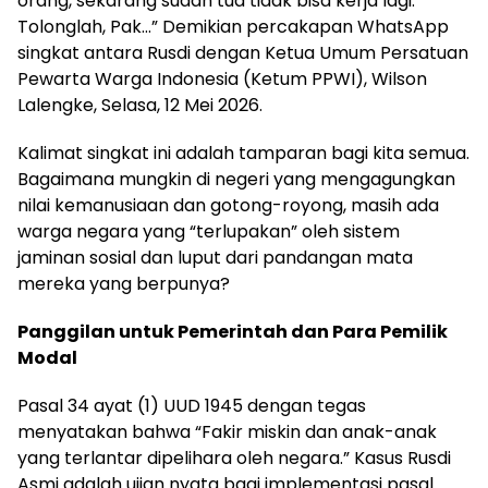
orang, sekarang sudah tua tidak bisa kerja lagi.
Tolonglah, Pak…” Demikian percakapan WhatsApp
singkat antara Rusdi dengan Ketua Umum Persatuan
Pewarta Warga Indonesia (Ketum PPWI), Wilson
Lalengke, Selasa, 12 Mei 2026.
Kalimat singkat ini adalah tamparan bagi kita semua.
Bagaimana mungkin di negeri yang mengagungkan
nilai kemanusiaan dan gotong-royong, masih ada
warga negara yang “terlupakan” oleh sistem
jaminan sosial dan luput dari pandangan mata
mereka yang berpunya?
Panggilan untuk Pemerintah dan Para Pemilik
Modal
Pasal 34 ayat (1) UUD 1945 dengan tegas
menyatakan bahwa “Fakir miskin dan anak-anak
yang terlantar dipelihara oleh negara.” Kasus Rusdi
Asmi adalah ujian nyata bagi implementasi pasal