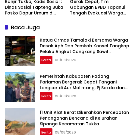
Banjir Tukka, Kadis Sosial :
Gerak Cepat, Tim
Dinas Sosial Tapteng Buka
Gabungan BPBD Tapanuli
Posko Dapur Umum di
Tengah Evakuasi Warga
HKBP Sipange
Terdampak Banjir di Empat
Kecamatan
Baca Juga
Ketua Ormas Tamalaki Bersama Warga
Desak Aph Dan Pemkab Konsel Tangkap
Pelaku Angkut Cangkang Sawit
Overload, Truk PT KAP Melintas Jalan
Berita
06/08/2026
Umum
Pemerintah Kabupaten Padang
Pariaman Bergerak Cepat Tangani
Longsor di Aur Malintang, Pj Sekda dan
Anggota DPR RI Sepakati Pembukaan
Berita
06/08/2026
Trase Jalan Baru
11 Unit Alat Berat Dikerahkan Percepatan
Penanganan Bencana di Kelurahan
Sipange Kecamatan Tukka
Berita
05/08/2026