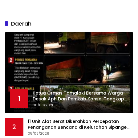
Daerah
Ketua Ormas Tamalaki Bersama Warga
1
Desak Aph Dan Pemkab Konsel Tangkap
Pelaku Angkut Cangkang Sawit Overload,
06/08/2026
Truk PT KAP Melintas Jalan Umum
11 Unit Alat Berat Dikerahkan Percepatan
2
Penanganan Bencana di Kelurahan Sipange
Kecamatan Tukka
05/08/2026