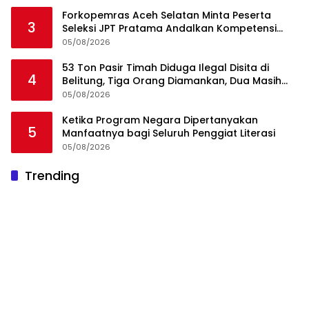
Forkopemras Aceh Selatan Minta Peserta
3
Seleksi JPT Pratama Andalkan Kompetensi
dan Integritas, Bukan Kedekatan
05/08/2026
53 Ton Pasir Timah Diduga Ilegal Disita di
4
Belitung, Tiga Orang Diamankan, Dua Masih
Diburu
05/08/2026
Ketika Program Negara Dipertanyakan
5
Manfaatnya bagi Seluruh Penggiat Literasi
05/08/2026
Trending