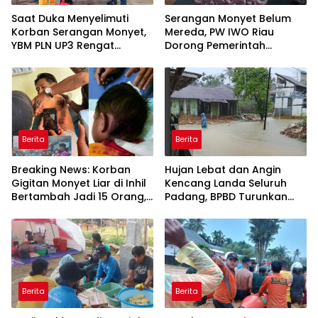
Saat Duka Menyelimuti
Serangan Monyet Belum
Korban Serangan Monyet,
Mereda, PW IWO Riau
YBM PLN UP3 Rengat
Dorong Pemerintah
Bersama PW IWO Riau
Salurkan Bantuan bagi
Ulurkan Tangan
Warga Terdampak
Kemanusiaan
Berita
Berita
Breaking News: Korban
Hujan Lebat dan Angin
Gigitan Monyet Liar di Inhil
Kencang Landa Seluruh
Bertambah Jadi 15 Orang,
Padang, BPBD Turunkan
Seorang Anak Digigit di
Personel Evakuasi dan
Bagian Leher
Siaga 24 Jam
Berita
Berita