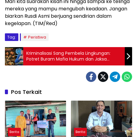
Mari kita suarakan kisah ini hingga sampai ke telinga
mereka yang mampu mengubah keadaan. Jangan
biarkan Rusdi Asmi berjuang sendirian dalam
kegelapan. (TIM/Red)
Tag:
Peristiwa
Kriminalisasi Sang Pembela Lingkungan:
Potret Buram Mafia Hukum dan Jaksa
Predator Keadilan
Pos Terkait
Berita
Berita