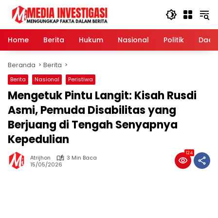
Langsung
ke
konten
Home
Berita
Hukum
Nasional
Politik
Daer
Beranda
Berita
Berita
Nasional
Peristiwa
Mengetuk Pintu Langit: Kisah Rusdi
Asmi, Pemuda Disabilitas yang
Berjuang di Tengah Senyapnya
Kepedulian
124
Atrijhon
3 Min Baca
15/05/2026