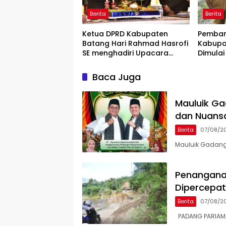
Berita
Berita
Ketua DPRD Kabupaten
Pemban
Batang Hari Rahmad Hasrofi
Kabupa
SE menghadiri Upacara
Dimulai
Peringatan HUT Bank Jambi
Lokasi
Baca Juga
Mauluik Ga
dan Nuans
Berita
07/08/2
Mauluik Gadang
Penangana
Dipercepat,
Berita
07/08/2
PADANG PARIAMAN