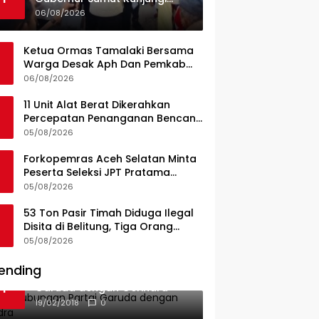
UPTD Puskesmas Lahewa
06/08/2026
Ketua Ormas Tamalaki Bersama
Warga Desak Aph Dan Pemkab
Konsel Tangkap Pelaku Angkut
06/08/2026
Cangkang Sawit Overload, Truk
PT KAP Melintas Jalan Umum
11 Unit Alat Berat Dikerahkan
Percepatan Penanganan Bencana
di Kelurahan Sipange Kecamatan
05/08/2026
Tukka
Forkopemras Aceh Selatan Minta
Peserta Seleksi JPT Pratama
Andalkan Kompetensi dan
05/08/2026
Integritas, Bukan Kedekatan
53 Ton Pasir Timah Diduga Ilegal
Disita di Belitung, Tiga Orang
Diamankan, Dua Masih Diburu
05/08/2026
ending
Ini Dia Hubungan Partai
1
Garuda dengan Gerindra
19/02/2018
0