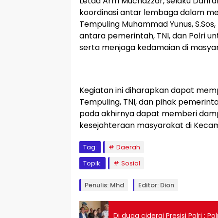
Letda Arm Muchazzar, selaku Danra
koordinasi antar lembaga dalam me
Tempuling Muhammad Yunus, S.Sos, 
antara pemerintah, TNI, dan Polri
serta menjaga kedamaian di masyar
Kegiatan ini diharapkan dapat memp
Tempuling, TNI, dan pihak pemerint
pada akhirnya dapat memberi damp
kesejahteraan masyarakat di Keca
Tag:
Daerah
Topik:
Sosial
Penulis: Mhd
Editor: Dion
Di duga ciderai Presisi Polri : 