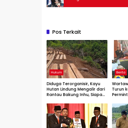
Pos Terkait
Hukum
Berita
Diduga Terorganisir, Kayu
Wartaw
Hutan Lindung Mengalir dari
Turun k
Rantau Bakung Inhu, Siapa
Permin
Bermain?
Rilis” W