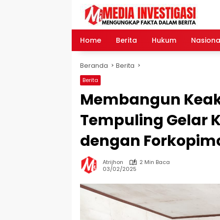
Langsung
ke
konten
Home
Berita
Hukum
Nasiona
Beranda
Berita
Berita
Membangun Keakr
Tempuling Gelar K
dengan Forkopi
Atrijhon
2 Min Baca
03/02/2025