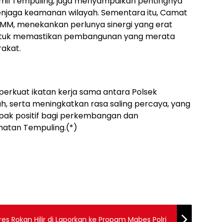
mil Tempuling, juga menyampaikan pentingnya
njaga keamanan wilayah. Sementara itu, Camat
MM, menekankan perlunya sinergi yang erat
 untuk memastikan pembangunan yang merata
akat.
erkuat ikatan kerja sama antara Polsek
ah, serta meningkatkan rasa saling percaya, yang
ak positif bagi perkembangan dan
matan Tempuling.(*)
Polres Rokan Hilir di Laporkan ke Propam Mabes Polri