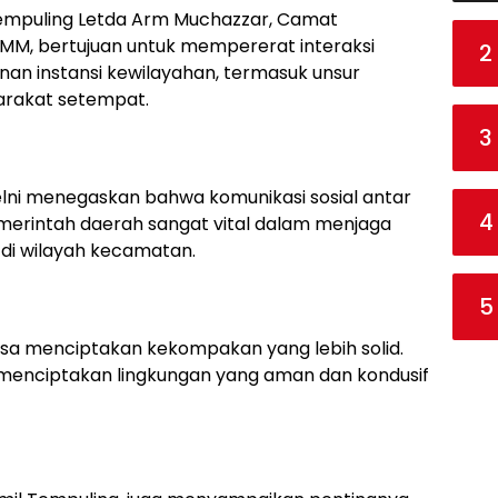
l Tempuling Letda Arm Muchazzar, Camat
MM, bertujuan untuk mempererat interaksi
2
an instansi kewilayahan, termasuk unsur
arakat setempat.
3
lni menegaskan bahwa komunikasi sosial antar
4
merintah daerah sangat vital dalam menjaga
 di wilayah kecamatan.
5
 bisa menciptakan kekompakan yang lebih solid.
k menciptakan lingkungan yang aman dan kondusif