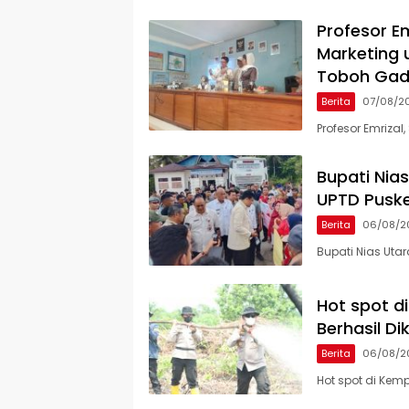
Profesor Em
Marketing 
Toboh Ga
Berita
07/08/2
Profesor Emrizal,
Bupati Nia
UPTD Pusk
Berita
06/08/2
Bupati Nias Uta
Hot spot d
Berhasil Di
Berita
06/08/2
Hot spot di Kem