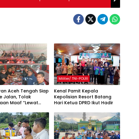
Militer/ TNI-POLRI
an Aceh Tengah Siap
Kenal Pamit Kepala
e Jalan, Tolak
Kepolisian Resort Batang
taan Maaf “Lewat
Hari ‎Ketua DPRD Ikut Hadir
akil Bupati