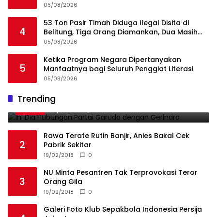
dan Integritas, Bukan Kedekatan
05/08/2026
53 Ton Pasir Timah Diduga Ilegal Disita di
4
Belitung, Tiga Orang Diamankan, Dua Masih
Diburu
05/08/2026
Ketika Program Negara Dipertanyakan
5
Manfaatnya bagi Seluruh Penggiat Literasi
05/08/2026
Ini Dia Hubungan Partai Garuda dengan
Trending
1
Gerindra
19/02/2018
0
Rawa Terate Rutin Banjir, Anies Bakal Cek
2
Pabrik Sekitar
19/02/2018
0
NU Minta Pesantren Tak Terprovokasi Teror
3
Orang Gila
19/02/2018
0
Galeri Foto Klub Sepakbola Indonesia Persija