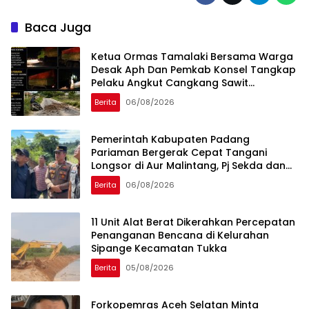
Baca Juga
Ketua Ormas Tamalaki Bersama Warga
Desak Aph Dan Pemkab Konsel Tangkap
Pelaku Angkut Cangkang Sawit
Overload, Truk PT KAP Melintas Jalan
Berita
06/08/2026
Umum
Pemerintah Kabupaten Padang
Pariaman Bergerak Cepat Tangani
Longsor di Aur Malintang, Pj Sekda dan
Anggota DPR RI Sepakati Pembukaan
Berita
06/08/2026
Trase Jalan Baru
11 Unit Alat Berat Dikerahkan Percepatan
Penanganan Bencana di Kelurahan
Sipange Kecamatan Tukka
Berita
05/08/2026
Forkopemras Aceh Selatan Minta