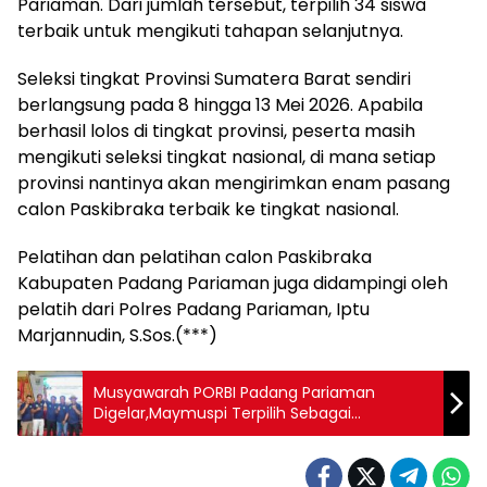
Pariaman. Dari jumlah tersebut, terpilih 34 siswa
terbaik untuk mengikuti tahapan selanjutnya.
Seleksi tingkat Provinsi Sumatera Barat sendiri
berlangsung pada 8 hingga 13 Mei 2026. Apabila
berhasil lolos di tingkat provinsi, peserta masih
mengikuti seleksi tingkat nasional, di mana setiap
provinsi nantinya akan mengirimkan enam pasang
calon Paskibraka terbaik ke tingkat nasional.
Pelatihan dan pelatihan calon Paskibraka
Kabupaten Padang Pariaman juga didampingi oleh
pelatih dari Polres Padang Pariaman, Iptu
Marjannudin, S.Sos.(***)
Musyawarah PORBI Padang Pariaman
Digelar,Maymuspi Terpilih Sebagai
Ketua,Bupati JKA Harapkan Organisasi
Semakin Solid dan Bersatu