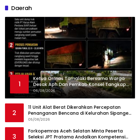
Daerah
Ketua Ormas Tamalaki Bersama Warga
1
Desak Aph Dan Pemkab Konsel Tangkap
Pelaku Angkut Cangkang Sawit Overload,
06/08/2026
Truk PT KAP Melintas Jalan Umum
11 Unit Alat Berat Dikerahkan Percepatan
2
Penanganan Bencana di Kelurahan Sipange
Kecamatan Tukka
05/08/2026
Forkopemras Aceh Selatan Minta Peserta
3
Seleksi JPT Pratama Andalkan Kompetensi