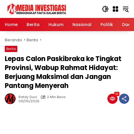
Langsung
ke
konten
Home
Berita
Hukum
Nasional
Politik
Daer
Beranda
Berita
Berita
Lepas Calon Paskibraka ke Tingkat
Provinsi, Wabup Rahmat Hidayat:
Berjuang Maksimal dan Jangan
Pantang Menyerah
62
Rafdy Guci
2 Min Baca
09/05/2026