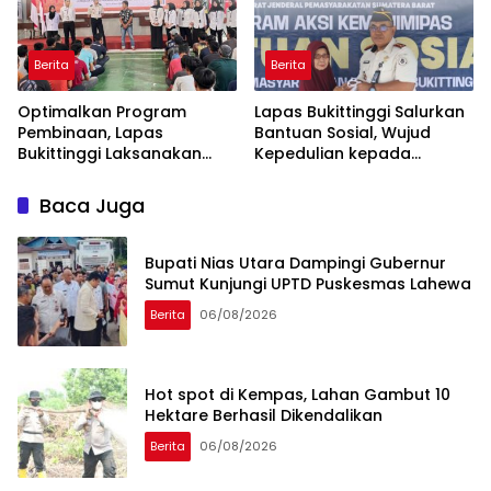
Berita
Berita
Optimalkan Program
Lapas Bukittinggi Salurkan
Pembinaan, Lapas
Bantuan Sosial, Wujud
Bukittinggi Laksanakan
Kepedulian kepada
Monev PKBM oleh Kasubsi
Masyarakat Sekitar
Bimaswat dan Jajaran
Baca Juga
Bupati Nias Utara Dampingi Gubernur
Sumut Kunjungi UPTD Puskesmas Lahewa
Berita
06/08/2026
Hot spot di Kempas, Lahan Gambut 10
Hektare Berhasil Dikendalikan
Berita
06/08/2026