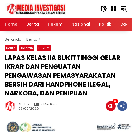
Langsung
ke
konten
Home
Berita
Hukum
Nasional
Politik
Daer
Beranda
Berita
Berita
Daerah
Hukum
LAPAS KELAS IIA BUKITTINGGI GELAR
IKRAR DAN PENGUATAN
PENGAWASAN PEMASYARAKATAN
BERSIH DARI HANDPHONE ILEGAL,
NARKOBA, DAN PENIPUAN
61
Atrijhon
2 Min Baca
08/05/2026