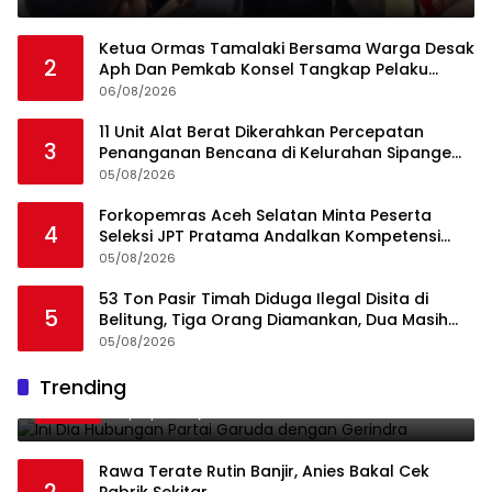
Ketua Ormas Tamalaki Bersama Warga Desak
2
Aph Dan Pemkab Konsel Tangkap Pelaku
Angkut Cangkang Sawit Overload, Truk PT KAP
06/08/2026
Melintas Jalan Umum
11 Unit Alat Berat Dikerahkan Percepatan
3
Penanganan Bencana di Kelurahan Sipange
Kecamatan Tukka
05/08/2026
Forkopemras Aceh Selatan Minta Peserta
4
Seleksi JPT Pratama Andalkan Kompetensi
dan Integritas, Bukan Kedekatan
05/08/2026
53 Ton Pasir Timah Diduga Ilegal Disita di
5
Belitung, Tiga Orang Diamankan, Dua Masih
Diburu
05/08/2026
Ini Dia Hubungan Partai Garuda dengan
Trending
1
Gerindra
19/02/2018
0
Rawa Terate Rutin Banjir, Anies Bakal Cek
2
Pabrik Sekitar