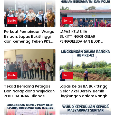
Berita
Berita
Perkuat Pembinaan Warga
LAPAS KELAS IIA
Binaan, Lapas Bukittinggi
BUKITTINGGI GELAR
dan Kemenag Teken PKS,
PENGGELEDAHAN BLOK
Resmikan Pesantren dan
HUNIAN BERSAMA TNI DAN
salurkan bantuan sosial
POLRI
Berita
Berita
Tekad Bersama Petugas
Lapas Kelas IIA Bukittinggi
Dan Narapidana Wujudkan
Gelar Aksi Bersih-Bersih
ZERO HALINAR Dilapas
Lingkungan dalam Rangka
Bukittinggi
HBP ke-62