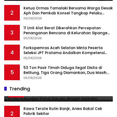
Ketua Ormas Tamalaki Bersama Warga Desak
2
Aph Dan Pemkab Konsel Tangkap Pelaku
Angkut Cangkang Sawit Overload, Truk PT KAP
06/08/2026
Melintas Jalan Umum
11 Unit Alat Berat Dikerahkan Percepatan
3
Penanganan Bencana di Kelurahan Sipange
Kecamatan Tukka
05/08/2026
Forkopemras Aceh Selatan Minta Peserta
4
Seleksi JPT Pratama Andalkan Kompetensi
dan Integritas, Bukan Kedekatan
05/08/2026
53 Ton Pasir Timah Diduga Ilegal Disita di
5
Belitung, Tiga Orang Diamankan, Dua Masih
Diburu
05/08/2026
Ini Dia Hubungan Partai Garuda dengan
Trending
1
Gerindra
19/02/2018
0
Rawa Terate Rutin Banjir, Anies Bakal Cek
2
Pabrik Sekitar