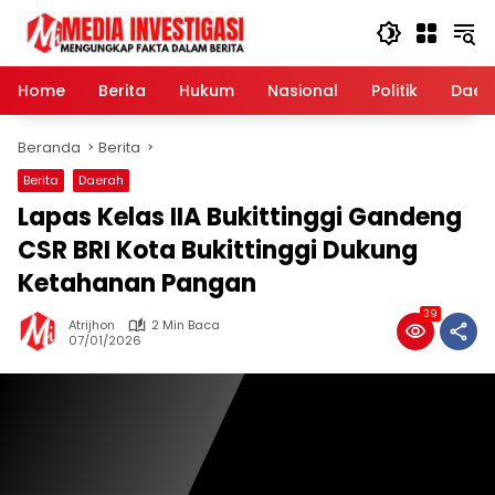
Langsung
ke
konten
Home
Berita
Hukum
Nasional
Politik
Daer
Beranda
Berita
Berita
Daerah
Lapas Kelas IIA Bukittinggi Gandeng
CSR BRI Kota Bukittinggi Dukung
Ketahanan Pangan
39
Atrijhon
2 Min Baca
07/01/2026