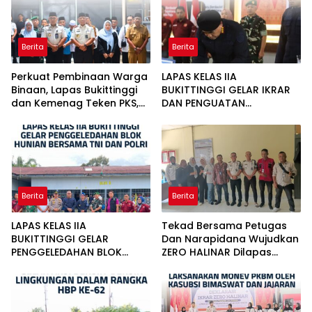
Berita
Berita
Perkuat Pembinaan Warga
LAPAS KELAS IIA
Binaan, Lapas Bukittinggi
BUKITTINGGI GELAR IKRAR
dan Kemenag Teken PKS,
DAN PENGUATAN
Resmikan Pesantren dan
PENGAWASAN
salurkan bantuan sosial
PEMASYARAKATAN BERSIH
DARI HANDPHONE ILEGAL,
NARKOBA, DAN PENIPUAN
Berita
Berita
LAPAS KELAS IIA
Tekad Bersama Petugas
BUKITTINGGI GELAR
Dan Narapidana Wujudkan
PENGGELEDAHAN BLOK
ZERO HALINAR Dilapas
HUNIAN BERSAMA TNI DAN
Bukittinggi
POLRI