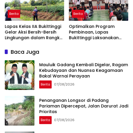
Berita
Berita
Lapas Kelas IIA Bukittinggi
Optimalkan Program
Gelar Aksi Bersih-Bersih
Pembinaan, Lapas
Lingkungan dalam Rangka
Bukittinggi Laksanakan
HBP ke-62
Monev PKBM oleh Kasubsi
Bimaswat dan Jajaran
Baca Juga
Mauluik Gadang Kembali Digelar, Ragam
Kebudayaan dan Nuansa Keagamaan
Bakal Warnai Perayaan
Berita
07/08/2026
Penanganan Longsor di Padang
Pariaman Dipercepat, Jalan Darurat Jadi
Prioritas
Berita
07/08/2026