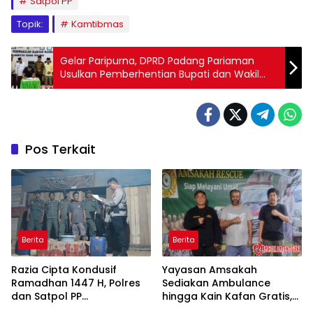
Satpol PP
Topik:
Kamtibmas
Gelar Paripurna, DPRD Padang Pariaman
Usulkan Pemberhentian Bupati dan Wakil
Bupati Pada Pilkada Serentak Tahun 2020.
Pos Terkait
Berita
Berita
Razia Cipta Kondusif
Yayasan Amsakah
Ramadhan 1447 H, Polres
Sediakan Ambulance
dan Satpol PP
hingga Kain Kafan Gratis,
Dharmasraya Sita Puluhan
Bentuk Sinergi LMK RW.11