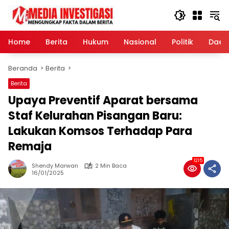
Langsung
ke
konten
Home
Berita
Hukum
Nasional
Politik
Daer
Beranda
Berita
Berita
Upaya Preventif Aparat bersama
Staf Kelurahan Pisangan Baru:
Lakukan Komsos Terhadap Para
Remaja
1215
Shendy Marwan
2 Min Baca
16/01/2025