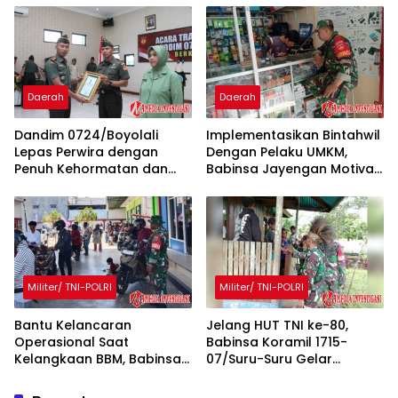
Botol Miras
Pisangan Baru
Daerah
Daerah
Dandim 0724/Boyolali
Implementasikan Bintahwil
Lepas Perwira dengan
Dengan Pelaku UMKM,
Penuh Kehormatan dan
Babinsa Jayengan Motivasi
Kekeluargaan
Penjual Alat Elektronik
Militer/ TNI-POLRI
Militer/ TNI-POLRI
Bantu Kelancaran
Jelang HUT TNI ke-80,
Operasional Saat
Babinsa Koramil 1715-
Kelangkaan BBM, Babinsa
07/Suru-Suru Gelar
Koramil 1710-02/Timika
Komsos Bersama
Bantu Tertibkan Antrian di