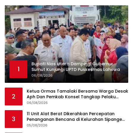
Bupati Nias Utara Dampingi Gubernur
1
Sumut Kunjungi UPTD Puskesmas Lahewa
06/08/2026
Ketua Ormas Tamalaki Bersama Warga Desak
2
Aph Dan Pemkab Konsel Tangkap Pelaku
Angkut Cangkang Sawit Overload, Truk PT KAP
06/08/2026
Melintas Jalan Umum
11 Unit Alat Berat Dikerahkan Percepatan
3
Penanganan Bencana di Kelurahan Sipange
Kecamatan Tukka
05/08/2026