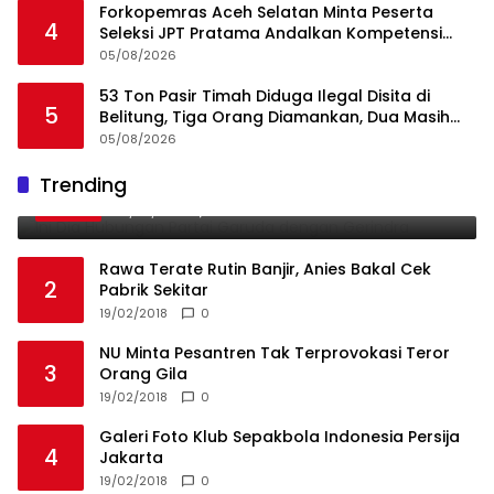
Forkopemras Aceh Selatan Minta Peserta
4
Seleksi JPT Pratama Andalkan Kompetensi
dan Integritas, Bukan Kedekatan
05/08/2026
53 Ton Pasir Timah Diduga Ilegal Disita di
5
Belitung, Tiga Orang Diamankan, Dua Masih
Diburu
05/08/2026
Ini Dia Hubungan Partai Garuda dengan
Trending
1
Gerindra
19/02/2018
0
Rawa Terate Rutin Banjir, Anies Bakal Cek
2
Pabrik Sekitar
19/02/2018
0
NU Minta Pesantren Tak Terprovokasi Teror
3
Orang Gila
19/02/2018
0
Galeri Foto Klub Sepakbola Indonesia Persija
4
Jakarta
19/02/2018
0