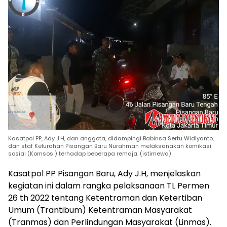
Kasatpol PP, Ady J.H, dan anggota, didampingi Babinsa Sertu Widiyanto,
dan staf Kelurahan Pisangan Baru Nurahman melaksanakan komikasi
sosial (Komsos ) terhadap beberapa remaja. (istimewa)
Kasatpol PP Pisangan Baru, Ady J.H, menjelaskan
kegiatan ini dalam rangka pelaksanaan TL Permen
26 th 2022 tentang Ketentraman dan Ketertiban
Umum (Trantibum) Ketentraman Masyarakat
(Tranmas) dan Perlindungan Masyarakat (Linmas).