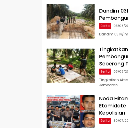
Dandim 031
Pembangun
Berita
03/08/2
Dandim 0314/In
Tingkatkan
Pembangun
Seberang 
Berita
03/08/2
Tingkatkan Akse
Jembatan…
Noda Hitam
Etomidate 
Kepolisian
Berita
30/07/2