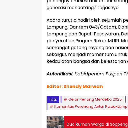
pentingnya melestarikan laut seba
generasi mendatang,” tegasnya
Acara turut dihadiri oleh sejumlah 
Lampung, Danrem 043/Gatam, Danbri
Lampung dan Bupati Pesawaran, Dend
penyerahan Piagam Rekor MURI. Mel
semangat gotong royong dan nasio
sekaligus menjadi momentum untu
kedaulatan bangsa dan kelestarian 
Autentikasi
: Kabidpenum Puspen TN
Editor: Shendy Marwan
Tag:
Gelar Renang Merdeka 2025
Komunitas Perenang Antar Pulau-Lam
Dua Rumah Warga di Soppeng 