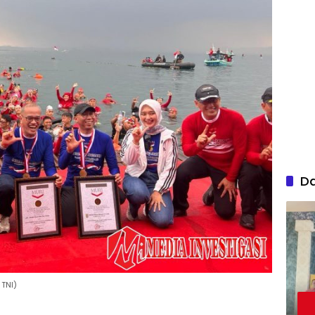
D
TNI)