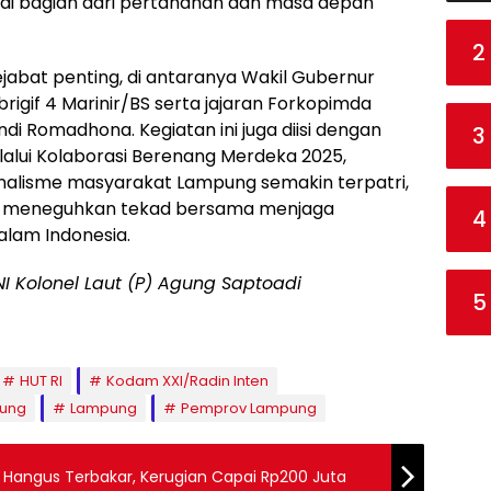
gai bagian dari pertahanan dan masa depan
2
pejabat penting, di antaranya Wakil Gubernur
gif 4 Marinir/BS serta jajaran Forkopimda
i Romadhona. Kegiatan ini juga diisi dengan
3
alui Kolaborasi Berenang Merdeka 2025,
nalisme masyarakat Lampung semakin terpatri,
k meneguhkan tekad bersama menjaga
4
alam Indonesia.
I Kolonel Laut (P) Agung Saptoadi
5
HUT RI
Kodam XXI/Radin Inten
pung
Lampung
Pemprov Lampung
Hangus Terbakar, Kerugian Capai Rp200 Juta