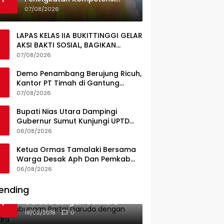
Guru, Pemkab Jajaki Kerja
07/08/2026
Sama dengan Pascasarjana
USK
LAPAS KELAS IIA BUKITTINGGI GELAR
AKSI BAKTI SOSIAL, BAGIKAN
SEMBAKO KEPADA MASYARAKAT
07/08/2026
SEKITAR
Demo Penambang Berujung Ricuh,
Kantor PT Timah di Gantung
Terbakar; Tuntutan Tata Niaga
07/08/2026
Timah Jadi Sorotan
Bupati Nias Utara Dampingi
Gubernur Sumut Kunjungi UPTD
Puskesmas Lahewa
06/08/2026
Ketua Ormas Tamalaki Bersama
Warga Desak Aph Dan Pemkab
Konsel Tangkap Pelaku Angkut
06/08/2026
Cangkang Sawit Overload, Truk
PT KAP Melintas Jalan Umum
ending
Ini Dia Hubungan Partai
1
Garuda dengan Gerindra
19/02/2018
0