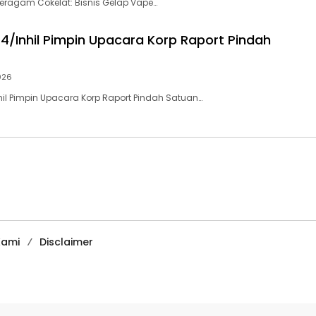
eragam Cokelat: Bisnis Gelap Vape…
4/Inhil Pimpin Upacara Korp Raport Pindah
026
il Pimpin Upacara Korp Raport Pindah Satuan…
Kami
Disclaimer