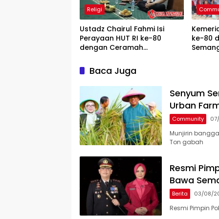
Religi
Commu
Ustadz Chairul Fahmi Isi
Kemeri
Perayaan HUT RI ke-80
ke-80 d
dengan Ceramah
Semang
Kemerdekaan di Mushola
Masa D
Nururrohman
Baca Juga
Senyum Sem
Urban Farm
Community
07
Munjirin bangga
Ton gabah
Resmi Pimp
Bawa Sema
Berita
03/08/2
Resmi Pimpin Po