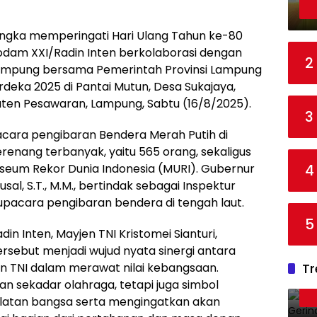
ngka memperingati Hari Ulang Tahun ke-80
odam XXI/Radin Inten berkolaborasi dengan
2
ampung bersama Pemerintah Provinsi Lampung
eka 2025 di Pantai Mutun, Desa Sukajaya,
en Pesawaran, Lampung, Sabtu (16/8/2025).
3
acara pengibaran Bendera Merah Putih di
enang terbanyak, yaitu 565 orang, sekaligus
4
seum Rekor Dunia Indonesia (MURI). Gubernur
al, S.T., M.M., bertindak sebagai Inspektur
acara pengibaran bendera di tengah laut.
5
n Inten, Mayjen TNI Kristomei Sianturi,
sebut menjadi wujud nyata sinergi antara
Tr
n TNI dalam merawat nilai kebangsaan.
n sekadar olahraga, tetapi juga simbol
atan bangsa serta mengingatkan akan