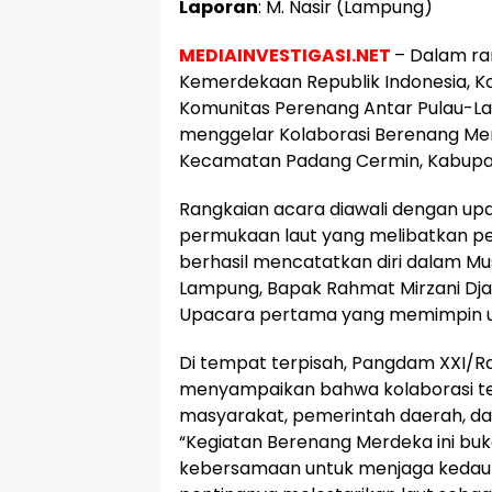
Laporan
: M. Nasir (Lampung)
MEDIAINVESTIGASI.NET
– Dalam ra
Kemerdekaan Republik Indonesia, K
Komunitas Perenang Antar Pulau-L
menggelar Kolaborasi Berenang Merd
Kecamatan Padang Cermin, Kabupat
Rangkaian acara diawali dengan up
permukaan laut yang melibatkan per
berhasil mencatatkan diri dalam Mu
Lampung, Bapak Rahmat Mirzani Djaus
Upacara pertama yang memimpin up
Di tempat terpisah, Pangdam XXI/Radi
menyampaikan bahwa kolaborasi ter
masyarakat, pemerintah daerah, da
“Kegiatan Berenang Merdeka ini buka
kebersamaan untuk menjaga kedaul