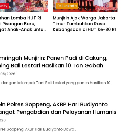
nity
DKI Jakarta
ahan Lomba HUT RI
Munjirin Ajak Warga Jakarta
i Pisangan Baru,
Timur Tumbuhkan Rasa
at Anak-Anak untuk
Kebangsaan di HUT ke-80 RI
epan Indonesia
ringah Munjirin: Panen Padi di Cakung,
ing Bali Lestari Hasilkan 10 Ton Gabah
/08/2026
 dengan kelompok Tani Bali Lestari yang panen hasilkan 10
in Polres Soppeng, AKBP Hari Budiyanto
ngat Pengabdian dan Pelayanan Humanis
026
lres Soppeng, AKBP Hari Budiyanto Bawa…