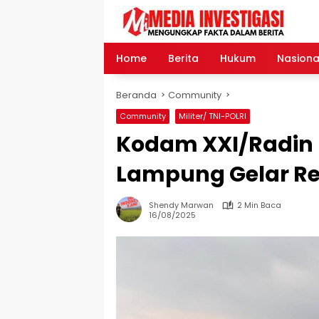
Langsung
ke
konten
Home
Berita
Hukum
Nasiona
Beranda
Community
Community
Militer/ TNI-POLRI
Kodam XXI/Radin 
Lampung Gelar R
Shendy Marwan
2 Min Baca
16/08/2025