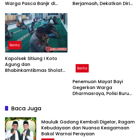
Warga Pasca Banjir di
Berjamaah, Dekatkan Diri
Berita
Timpeh
dengan Masyarakat dan
Tingkatkan Kesadaran
Penemuan Mayat Bayi
Keselamatan
Gegerkan Warga
Dharmasraya, Polisi Buru
Pelaku
Berita
Kapolsek Sitiung I Koto
Agung dan
Bhabinkamtibmas Sholat
Subuh Berjamaah,
Wujudkan Polri Dekat
Baca Juga
dengan Masyarakat
Mauluik Gadang Kembali Digelar, Ragam
Kebudayaan dan Nuansa Keagamaan
Bakal Warnai Perayaan
Berita
07/08/2026
Penanganan Longsor di Padang