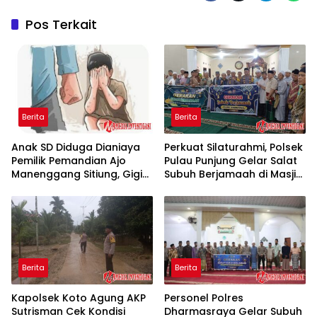
Pos Terkait
Berita
Berita
Anak SD Diduga Dianiaya
Perkuat Silaturahmi, Polsek
Pemilik Pemandian Ajo
Pulau Punjung Gelar Salat
Manenggang Sitiung, Gigi
Subuh Berjamaah di Masjid
Patah Akibat Dituduh Curi
Al-Wasilah Sikabau
Kelapa
Berita
Berita
Kapolsek Koto Agung AKP
Personel Polres
Sutrisman Cek Kondisi
Dharmasraya Gelar Subuh