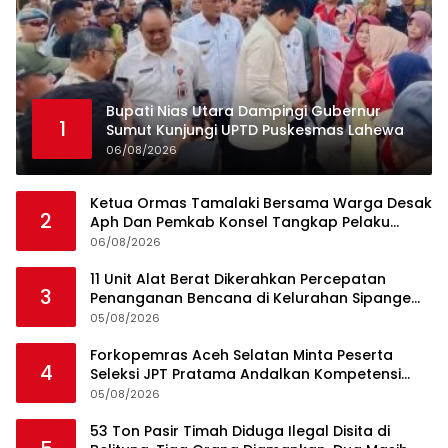
Bupati Nias Utara Dampingi Gubernur
1
Sumut Kunjungi UPTD Puskesmas Lahewa
06/08/2026
Ketua Ormas Tamalaki Bersama Warga Desak
2
Aph Dan Pemkab Konsel Tangkap Pelaku
Angkut Cangkang Sawit Overload, Truk PT KAP
06/08/2026
Melintas Jalan Umum
11 Unit Alat Berat Dikerahkan Percepatan
3
Penanganan Bencana di Kelurahan Sipange
Kecamatan Tukka
05/08/2026
Forkopemras Aceh Selatan Minta Peserta
4
Seleksi JPT Pratama Andalkan Kompetensi
dan Integritas, Bukan Kedekatan
05/08/2026
53 Ton Pasir Timah Diduga Ilegal Disita di
5
Belitung, Tiga Orang Diamankan, Dua Masih
Diburu
05/08/2026
Trending