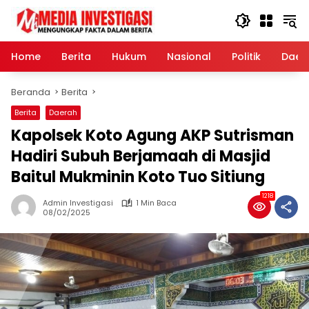
Langsung
ke
konten
Home
Berita
Hukum
Nasional
Politik
Daer
Beranda
Berita
Berita
Daerah
Kapolsek Koto Agung AKP Sutrisman
Hadiri Subuh Berjamaah di Masjid
Baitul Mukminin Koto Tuo Sitiung
1218
Admin Investigasi
1 Min Baca
08/02/2025