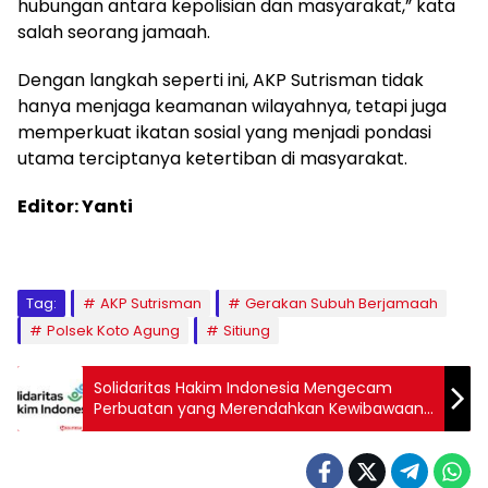
hubungan antara kepolisian dan masyarakat,” kata
salah seorang jamaah.
Dengan langkah seperti ini, AKP Sutrisman tidak
hanya menjaga keamanan wilayahnya, tetapi juga
memperkuat ikatan sosial yang menjadi pondasi
utama terciptanya ketertiban di masyarakat.
Editor: Yanti
Tag:
AKP Sutrisman
Gerakan Subuh Berjamaah
Polsek Koto Agung
Sitiung
Solidaritas Hakim Indonesia Mengecam
Perbuatan yang Merendahkan Kewibawaan,
Martabat, dan Kehormatan Pengadilan