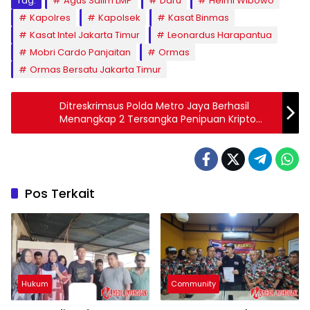
Tag:
Agus Salim LMP
Daru
Helmi Wibowo
Kapolres
Kapolsek
Kasat Binmas
Kasat Intel Jakarta Timur
Leonardus Harapantua
Mobri Cardo Panjaitan
Ormas
Ormas Bersatu Jakarta Timur
Ditreskrimsus Polda Metro Jaya Berhasil
Menangkap 2 Tersangka Penipuan Kripto
Indodax
Pos Terkait
Hukum
Community