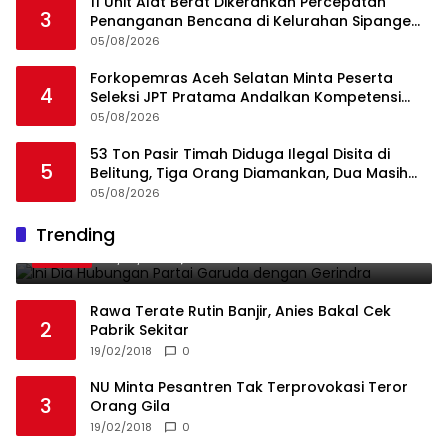
11 Unit Alat Berat Dikerahkan Percepatan
3
Penanganan Bencana di Kelurahan Sipange
Kecamatan Tukka
05/08/2026
Forkopemras Aceh Selatan Minta Peserta
4
Seleksi JPT Pratama Andalkan Kompetensi
dan Integritas, Bukan Kedekatan
05/08/2026
53 Ton Pasir Timah Diduga Ilegal Disita di
5
Belitung, Tiga Orang Diamankan, Dua Masih
Diburu
05/08/2026
Ini Dia Hubungan Partai Garuda dengan
Trending
1
Gerindra
19/02/2018
0
Rawa Terate Rutin Banjir, Anies Bakal Cek
2
Pabrik Sekitar
19/02/2018
0
NU Minta Pesantren Tak Terprovokasi Teror
3
Orang Gila
19/02/2018
0