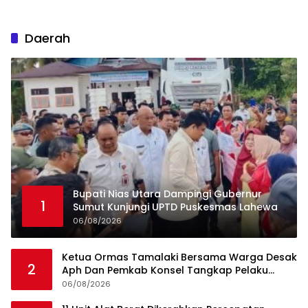
Daerah
Bupati Nias Utara Dampingi Gubernur
1
Sumut Kunjungi UPTD Puskesmas Lahewa
06/08/2026
Ketua Ormas Tamalaki Bersama Warga Desak
2
Aph Dan Pemkab Konsel Tangkap Pelaku
Angkut Cangkang Sawit Overload, Truk PT KAP
06/08/2026
Melintas Jalan Umum