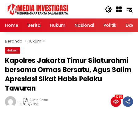
Langsung
ke
konten
Home
Berita
Hukum
Nasional
Politik
Daer
Beranda
Hukum
Hukum
Kapolres Jakarta Timur Silaturahmi
bersama Ormas Bersatu, Agus Salim
Apresiasi Sikat Habis Pelaku
Tawuran
1285
2 Min Baca
13/06/2023