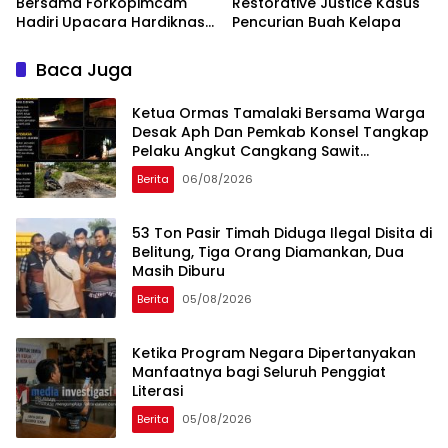
Bersama Forkopimcam
Restorative Justice Kasus
Hadiri Upacara Hardiknas
Pencurian Buah Kelapa
dan Tanam 100 Bibit Pohon.
Baca Juga
Ketua Ormas Tamalaki Bersama Warga
Desak Aph Dan Pemkab Konsel Tangkap
Pelaku Angkut Cangkang Sawit
Overload, Truk PT KAP Melintas Jalan
Berita
06/08/2026
Umum
53 Ton Pasir Timah Diduga Ilegal Disita di
Belitung, Tiga Orang Diamankan, Dua
Masih Diburu
Berita
05/08/2026
Ketika Program Negara Dipertanyakan
Manfaatnya bagi Seluruh Penggiat
Literasi
Berita
05/08/2026