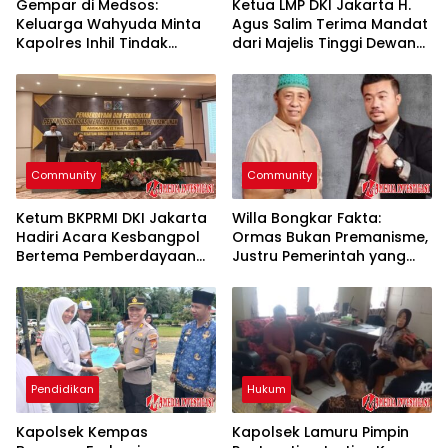
Gempar di Medsos:
Ketua LMP DKI Jakarta H.
Keluarga Wahyuda Minta
Agus Salim Terima Mandat
Kapolres Inhil Tindak
dari Majelis Tinggi Dewan
Pemasok Narkoba
Pendiri
Community
Community
Ketum BKPRMI DKI Jakarta
Willa Bongkar Fakta:
Hadiri Acara Kesbangpol
Ormas Bukan Premanisme,
Bertema Pemberdayaan
Justru Pemerintah yang
Ormas
Menari di Atas Penderitaan
Rakyat
Pendidikan
Hukum
Kapolsek Kempas
Kapolsek Lamuru Pimpin