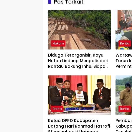
Pos Terkait
Hukum
Berita
Diduga Terorganisir, Kayu
Wartaw
Hutan Lindung Mengalir dari
Turun k
Rantau Bakung Inhu, Siapa
Permin
Bermain?
Rilis” W
Berita
Berita
Ketua DPRD Kabupaten
Pemban
Batang Hari Rahmad Hasrofi
Kabupa
SE menghadiri Upacara
Dimulai