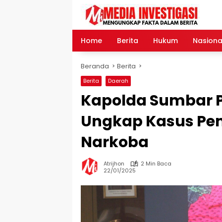
Langsung
ke
konten
Home
Berita
Hukum
Nasiona
Beranda
Berita
Berita
Daerah
Kapolda Sumbar P
Ungkap Kasus Pe
Narkoba
Atrijhon
2 Min Baca
22/01/2025