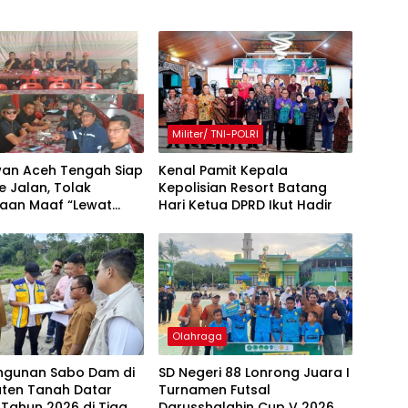
Militer/ TNI-POLRI
an Aceh Tengah Siap
Kenal Pamit Kepala
e Jalan, Tolak
Kepolisian Resort Batang
taan Maaf “Lewat
Hari ‎Ketua DPRD Ikut Hadir
akil Bupati
Olahraga
gunan Sabo Dam di
SD Negeri 88 Lonrong Juara I
ten Tanah Datar
Turnamen Futsal
 Tahun 2026 di Tiga
Darusshalahin Cup V 2026