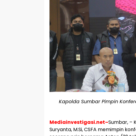
Kapolda Sumbar Pimpin Konfer
Mediainvestigasi.net–
Sumbar, – K
Suryanta, M.Si, CSFA memimpin ko