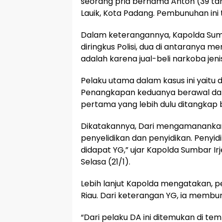
seorang pria bernama Anton (39 tahu
Lauik, Kota Padang. Pembunuhan ini 
Dalam keterangannya, Kapolda Sum
diringkus Polisi, dua di antaranya 
adalah karena jual-beli narkoba jeni
Pelaku utama dalam kasus ini yaitu d
Penangkapan keduanya berawal d
pertama yang lebih dulu ditangkap
Dikatakannya, Dari mengamanankan sa
penyelidikan dan penyidikan. Penyi
didapat YG,” ujar Kapolda Sumbar Irj
Selasa (21/1).
Lebih lanjut Kapolda mengatakan, p
Riau. Dari keterangan YG, ia memb
“Dari pelaku DA ini ditemukan di t