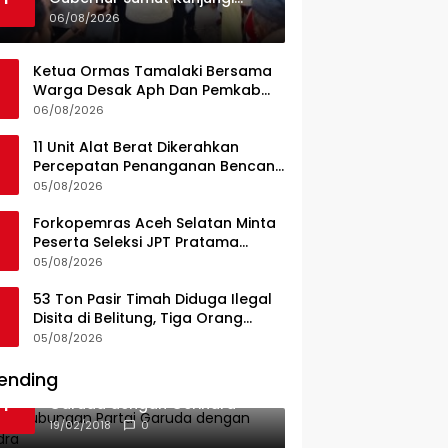
UPTD Puskesmas Lahewa
06/08/2026
Ketua Ormas Tamalaki Bersama
Warga Desak Aph Dan Pemkab
Konsel Tangkap Pelaku Angkut
06/08/2026
Cangkang Sawit Overload, Truk
PT KAP Melintas Jalan Umum
11 Unit Alat Berat Dikerahkan
Percepatan Penanganan Bencana
di Kelurahan Sipange Kecamatan
05/08/2026
Tukka
Forkopemras Aceh Selatan Minta
Peserta Seleksi JPT Pratama
Andalkan Kompetensi dan
05/08/2026
Integritas, Bukan Kedekatan
53 Ton Pasir Timah Diduga Ilegal
Disita di Belitung, Tiga Orang
Diamankan, Dua Masih Diburu
05/08/2026
ending
Ini Dia Hubungan Partai
1
Garuda dengan Gerindra
19/02/2018
0