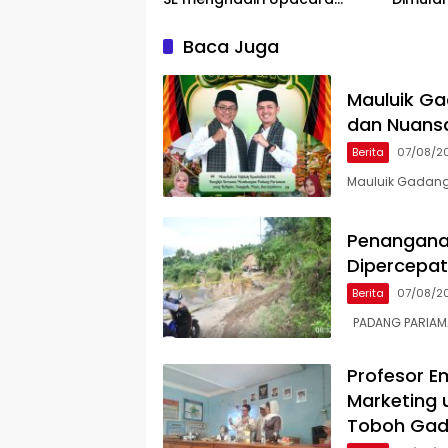
Peringatan HUT Bank Jambi
Lokasi
Baca Juga
Mauluik Ga
dan Nuans
Berita
07/08/2
Mauluik Gadang
Penangana
Dipercepat,
Berita
07/08/2
PADANG PARIAMAN
Profesor Em
Marketing 
Toboh Ga