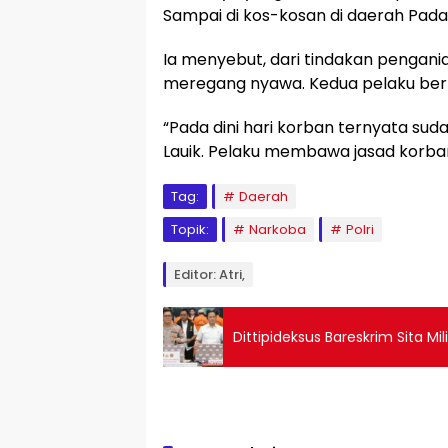
Sampai di kos-kosan di daerah Padan
Ia menyebut, dari tindakan pengani
meregang nyawa. Kedua pelaku ber
“Pada dini hari korban ternyata suda
Lauik. Pelaku membawa jasad korban 
Tag:
Daerah
Topik:
Narkoba
Polri
Editor: Atri,
Dittipideksus Bareskrim Sita M