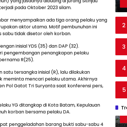
n) yang jasadnya dibuang di jurang Sitinjau
terjadi pada Oktober 2023 silam.
bar menyampaikan ada tiga orang pelaku yang
2
merupakan aktor utama. Motif pembunuhan ini
s sabu tidak disetor oleh korban.
3
engan inisial YDS (35) dan DAP (32).
ari pengembangan penangkapan pelaku
 bernama R(25).
4
tu tersangka inisial (R), lalu dilakukan
dik meminta mencari pelaku utama. Akhirnya
en Pol Gatot Tri Suryanta saat konferensi pers,
5
elaku YG ditangkap di Kota Batam, Kepulauan
Tr
unuh korban bersama pelaku DA.
empat penggeladahan barang bukti sabu-sabu 4