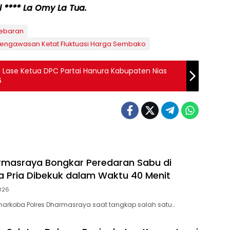
l **** La Omy La Tua.
Lebaran
 Pengawasan Ketat Fluktuasi Harga Sembako
li Lase Ketua DPC Partai Hanura Kabupaten Nias
6
rmasraya Bongkar Peredaran Sabu di
iga Pria Dibekuk dalam Waktu 40 Menit
026
narkoba Polres Dharmasraya saat tangkap salah satu…