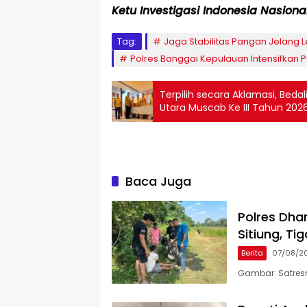
Ketu Investigasi Indonesia Nasiona
Tag:
Jaga Stabilitas Pangan Jelang 
Polres Banggai Kepulauan Intensifkan
Terpilih secara Aklamasi, Beda
Utara Muscab Ke III Tahun 202
Baca Juga
Polres Dha
Sitiung, T
Berita
07/08/2
Gambar: Satres