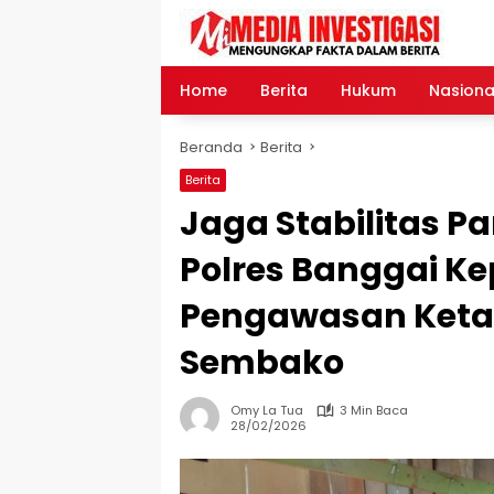
Langsung
ke
konten
Home
Berita
Hukum
Nasiona
Beranda
Berita
Berita
Jaga Stabilitas P
Polres Banggai Ke
Pengawasan Ketat
Sembako
Omy La Tua
3 Min Baca
28/02/2026