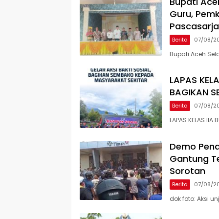
Bupati Ace
Guru, Pemk
Pascasarj
Berita
07/08/2
Bupati Aceh Sel
LAPAS KELA
BAGIKAN S
Berita
07/08/2
LAPAS KELAS IIA 
Demo Penam
Gantung Te
Sorotan
Berita
07/08/2
dok foto: Aksi 