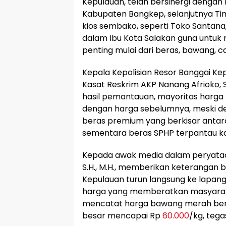
Kepulauan, telah bersinergi dengan
Kabupaten Bangkep, selanjutnya Ti
kios sembako, seperti Toko Santana
dalam Ibu Kota Salakan guna untuk
penting mulai dari beras, bawang, ca
Kepala Kepolisian Resor Banggai Kepu
Kasat Reskrim AKP Nanang Afrioko,
hasil pemantauan, mayoritas harga 
dengan harga sebelumnya, meski de
beras premium yang berkisar anta
sementara beras SPHP terpantau ko
Kepada awak media dalam peryataan
S.H., M.H., memberikan keterangan 
Kepulauan turun langsung ke lapang
harga yang memberatkan masyarakat,
mencatat harga bawang merah ber
besar mencapai Rp
60.000
/kg, tega