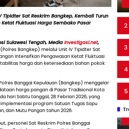
V Tipidter Sat Reskrim Bangkep, Kembali Turun
 Ketat Fluktuasi Harga Sembako Pasar
2
.
nsi Sulawesi Tengah, Media
Investigasi.net
,
3
Polres Bangkep) melalui Unit IV Tipidter Sat
angan Intensifkan Pengawasan Ketat Fluktuasi
abilitas harga dan ketersediaan bahan pokok
4
m Polres Banggai Kepulauan (Bangkep) menggelar
ataan harga pangan di Pasar Tradisional Kota
5
 hari Sabtu tanggal, 28 Febriari 2026, yang
ai implementasi program Satuan Tugas Sapu
Tr
n, dan Mutu Pangan tahun 2026.
t, personel Sat Reskrim Polres Banggai