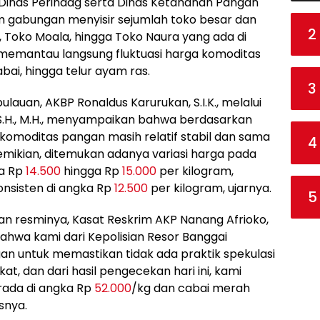
 Dinas Perindag serta Dinas Ketahanan Pangan
m gabungan menyisir sejumlah toko besar dan
2
, Toko Moala, hingga Toko Naura yang ada di
 memantau langsung fluktuasi harga komoditas
bai, hingga telur ayam ras.
3
lauan, AKBP Ronaldus Karurukan, S.I.K., melalui
 S.H., M.H., menyampaikan bahwa berdasarkan
komoditas pangan masih relatif stabil dan sama
4
mikian, ditemukan adanya variasi harga pada
ra Rp
14.500
hingga Rp
15.000
per kilogram,
nsisten di angka Rp
12.500
per kilogram, ujarnya.
5
 resminya, Kasat Reskrim AKP Nanang Afrioko,
bahwa kami dari Kepolisian Resor Banggai
an untuk memastikan tidak ada praktik spekulasi
 dan dari hasil pengecekan hari ini, kami
ada di angka Rp
52.000
/kg dan cabai merah
snya.