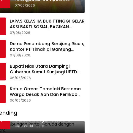
Guru, Pemkab Jajaki Kerja
07/08/2026
Sama dengan Pascasarjana
USK
LAPAS KELAS IIA BUKITTINGGI GELAR
AKSI BAKTI SOSIAL, BAGIKAN
SEMBAKO KEPADA MASYARAKAT
07/08/2026
SEKITAR
Demo Penambang Berujung Ricuh,
Kantor PT Timah di Gantung
Terbakar; Tuntutan Tata Niaga
07/08/2026
Timah Jadi Sorotan
Bupati Nias Utara Dampingi
Gubernur Sumut Kunjungi UPTD
Puskesmas Lahewa
06/08/2026
Ketua Ormas Tamalaki Bersama
Warga Desak Aph Dan Pemkab
Konsel Tangkap Pelaku Angkut
06/08/2026
Cangkang Sawit Overload, Truk
PT KAP Melintas Jalan Umum
ending
Ini Dia Hubungan Partai
1
Garuda dengan Gerindra
19/02/2018
0