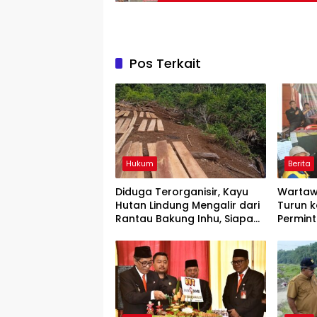
Pos Terkait
Hukum
Berita
Diduga Terorganisir, Kayu
Wartaw
Hutan Lindung Mengalir dari
Turun k
Rantau Bakung Inhu, Siapa
Permin
Bermain?
Rilis” W