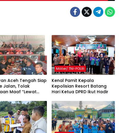
Militer/ TNI-POLRI
an Aceh Tengah Siap
Kenal Pamit Kepala
e Jalan, Tolak
Kepolisian Resort Batang
taan Maaf “Lewat
Hari ‎Ketua DPRD Ikut Hadir
akil Bupati