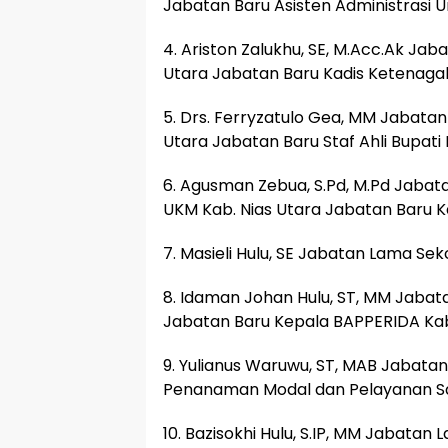
Jabatan Baru Asisten Administrasi 
4. Ariston Zalukhu, SE, M.Acc.Ak Ja
Utara Jabatan Baru Kadis Ketenagak
5. Drs. Ferryzatulo Gea, MM Jabata
Utara Jabatan Baru Staf Ahli Bupati
6. Agusman Zebua, S.Pd, M.Pd Jabat
UKM Kab. Nias Utara Jabatan Baru Ka
7. Masieli Hulu, SE Jabatan Lama Se
8. Idaman Johan Hulu, ST, MM Jabat
Jabatan Baru Kepala BAPPERIDA Kab.
9. Yulianus Waruwu, ST, MAB Jabata
Penanaman Modal dan Pelayanan Satu
10. Bazisokhi Hulu, S.IP, MM Jabat