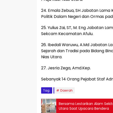
24. Emala Zebua, SH Jabatan Lama K
Politik Dalam Negeri dan Ormas pad
25. Yulius Zai, ST, M. Eng Jabatan L
Sekcam Kecamatan Afulu.
26. Ibedali Waruwu, A.Md Jabatan L
Sejarah dan Tradisi pada Bidang Bi
Nias Utara.
27. Jesria Zega, Amd.Kep.
Sebanyak 14 Orang Pejabat Staf Adm
Tag:
Daerah
Bersama Lestarikan Alam Sekit
Utara Saat Upacara Bendera