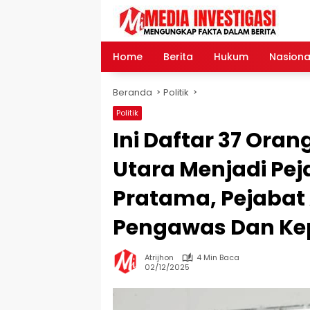
Langsung
ke
konten
Home
Berita
Hukum
Nasiona
Beranda
Politik
Politik
Ini Daftar 37 Oran
Utara Menjadi Pej
Pratama, Pejabat 
Pengawas Dan Ke
Atrijhon
4 Min Baca
02/12/2025