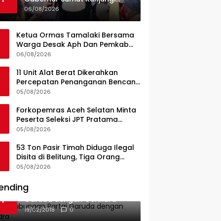
UPTD Puskesmas Lahewa
06/08/2026
Ketua Ormas Tamalaki Bersama
Warga Desak Aph Dan Pemkab
Konsel Tangkap Pelaku Angkut
06/08/2026
Cangkang Sawit Overload, Truk
PT KAP Melintas Jalan Umum
11 Unit Alat Berat Dikerahkan
Percepatan Penanganan Bencana
di Kelurahan Sipange Kecamatan
05/08/2026
Tukka
Forkopemras Aceh Selatan Minta
Peserta Seleksi JPT Pratama
Andalkan Kompetensi dan
05/08/2026
Integritas, Bukan Kedekatan
53 Ton Pasir Timah Diduga Ilegal
Disita di Belitung, Tiga Orang
Diamankan, Dua Masih Diburu
05/08/2026
ending
Ini Dia Hubungan Partai
1
Garuda dengan Gerindra
19/02/2018
0