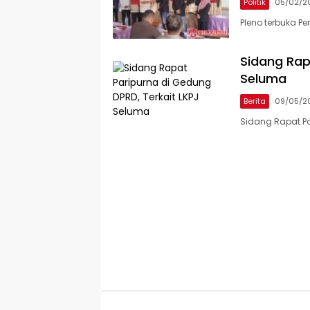
Politik
05/02/2
Pleno terbuka P
Sidang Rap
Seluma
Berita
09/05/2
Sidang Rapat P