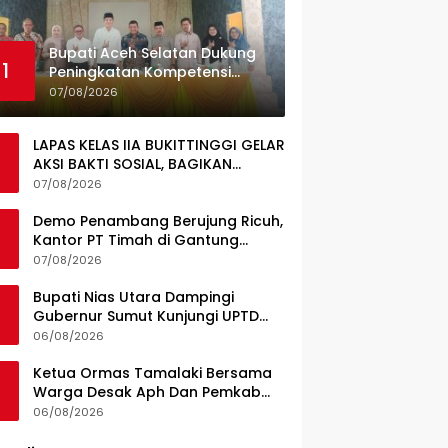
Bupati Aceh Selatan Dukung
1
Peningkatan Kompetensi
Guru, Pemkab Jajaki Kerja
07/08/2026
Sama dengan Pascasarjana
USK
LAPAS KELAS IIA BUKITTINGGI GELAR
AKSI BAKTI SOSIAL, BAGIKAN
SEMBAKO KEPADA MASYARAKAT
07/08/2026
SEKITAR
Demo Penambang Berujung Ricuh,
Kantor PT Timah di Gantung
Terbakar; Tuntutan Tata Niaga
07/08/2026
Timah Jadi Sorotan
Bupati Nias Utara Dampingi
Gubernur Sumut Kunjungi UPTD
Puskesmas Lahewa
06/08/2026
Ketua Ormas Tamalaki Bersama
Warga Desak Aph Dan Pemkab
Konsel Tangkap Pelaku Angkut
06/08/2026
Cangkang Sawit Overload, Truk