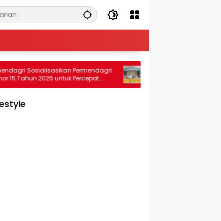
Sosialisasikan Permendagri
Bupati Aceh Selatan Dukung
hun 2026 untuk Percepat
Peningkatan Kompetensi Guru, 
 PSU Perumahan kepada
Jajaki Kerja Sama dengan
 Daerah
Pascasarjana USK
festyle