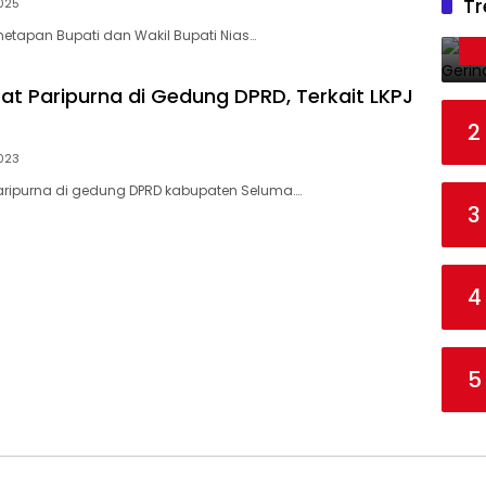
Tr
025
enetapan Bupati dan Wakil Bupati Nias…
at Paripurna di Gedung DPRD, Terkait LKPJ
2
023
aripurna di gedung DPRD kabupaten Seluma….
3
4
5