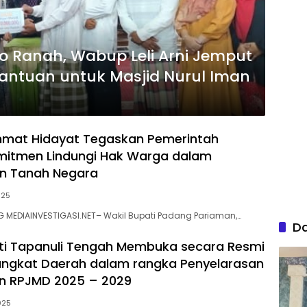
o Ranah, Wabup Leli Arni Jemput
Bantuan untuk Masjid Nurul Iman
mat Hidayat Tegaskan Pemerintah
mitmen Lindungi Hak Warga dalam
an Tanah Negara
025
G MEDIAINVESTIGASI.NET– Wakil Bupati Padang Pariaman,…
D
ti Tapanuli Tengah Membuka secara Resmi
angkat Daerah dalam rangka Penyelarasan
an RPJMD 2025 – 2029
025