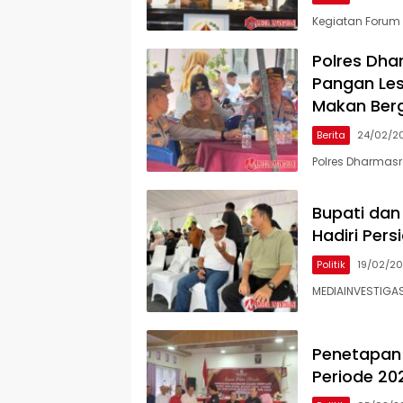
Kegiatan Forum 
Polres Dh
Pangan Les
Makan Berg
Berita
24/02/2
Polres Dharmasra
Bupati dan
Hadiri Per
Politik
19/02/2
MEDIAINVESTIGAS
Penetapan 
Periode 20