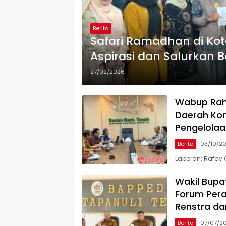
Berita
Safari Ramadhan di Kot
Aspirasi dan Salurkan 
27/02/2026
Wabup Rah
Daerah Ko
Pengelola
Berita
03/10/2
Laporan: Rafdy 
Wakil Bupa
Forum Per
Renstra d
Berita
07/07/2