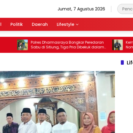
Jumat, 7 Agustus 2026
l
Politik
Daerah
Lifestyle
Polres Dharmasraya Bongkar Peredaran
Kemendagri 
Sabu di Sitiung, Tiga Pria Dibekuk dalam
Nomor 15 Ta
Waktu 40 Menit
Penyerahan
Pemerintah
Li