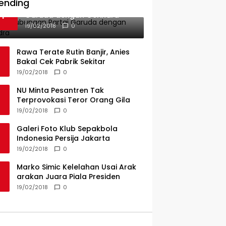
PT KAP Melintas Jalan Umum
ending
Ini Dia Hubungan Partai
1
Garuda dengan Gerindra
19/02/2018
0
Rawa Terate Rutin Banjir, Anies
Bakal Cek Pabrik Sekitar
19/02/2018
0
NU Minta Pesantren Tak
Terprovokasi Teror Orang Gila
19/02/2018
0
Galeri Foto Klub Sepakbola
Indonesia Persija Jakarta
19/02/2018
0
Marko Simic Kelelahan Usai Arak
arakan Juara Piala Presiden
19/02/2018
0