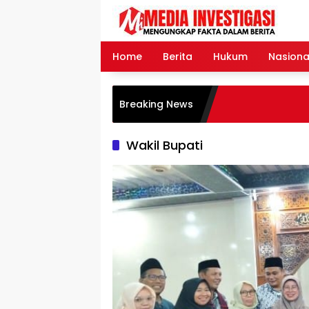
Langsung
ke
konten
Home
Berita
Hukum
Nasiona
Breaking News
Wakil Bupati