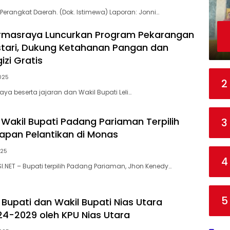
Perangkat Daerah. (Dok. Istimewa) Laporan: Jonni…
armasraya Luncurkan Program Pekarangan
tari, Dukung Ketahanan Pangan dan
izi Gratis
025
2
ya beserta jajaran dan Wakil Bupati Leli…
 Wakil Bupati Padang Pariaman Terpilih
3
siapan Pelantikan di Monas
025
4
I.NET – Bupati terpilih Padang Pariaman, Jhon Kenedy…
5
Bupati dan Wakil Bupati Nias Utara
24-2029 oleh KPU Nias Utara