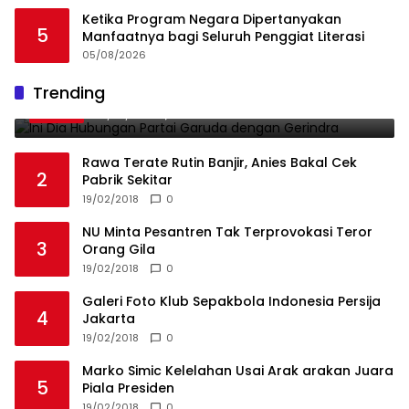
Ketika Program Negara Dipertanyakan
5
Manfaatnya bagi Seluruh Penggiat Literasi
05/08/2026
Ini Dia Hubungan Partai Garuda dengan
Trending
1
Gerindra
19/02/2018
0
Rawa Terate Rutin Banjir, Anies Bakal Cek
2
Pabrik Sekitar
19/02/2018
0
NU Minta Pesantren Tak Terprovokasi Teror
3
Orang Gila
19/02/2018
0
Galeri Foto Klub Sepakbola Indonesia Persija
4
Jakarta
19/02/2018
0
Marko Simic Kelelahan Usai Arak arakan Juara
5
Piala Presiden
19/02/2018
0