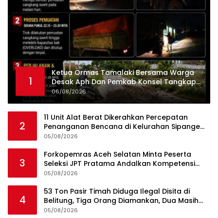
Ketua Ormas Tamalaki Bersama Warga
1
Desak Aph Dan Pemkab Konsel Tangkap
Pelaku Angkut Cangkang Sawit Overload,
06/08/2026
Truk PT KAP Melintas Jalan Umum
11 Unit Alat Berat Dikerahkan Percepatan
2
Penanganan Bencana di Kelurahan Sipange
Kecamatan Tukka
05/08/2026
Forkopemras Aceh Selatan Minta Peserta
3
Seleksi JPT Pratama Andalkan Kompetensi
dan Integritas, Bukan Kedekatan
05/08/2026
53 Ton Pasir Timah Diduga Ilegal Disita di
4
Belitung, Tiga Orang Diamankan, Dua Masih
Diburu
05/08/2026