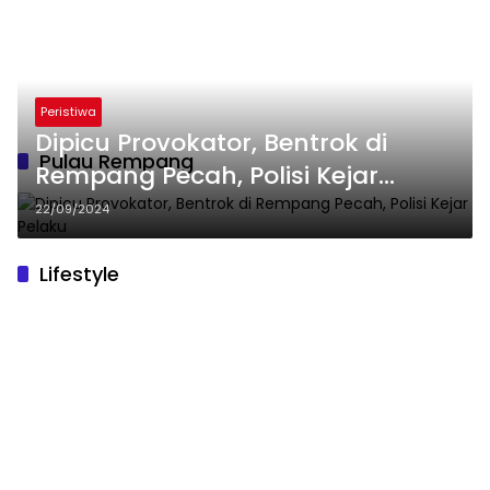
Peristiwa
Dipicu Provokator, Bentrok di
Pulau Rempang
Rempang Pecah, Polisi Kejar
Pelaku
22/09/2024
Lifestyle