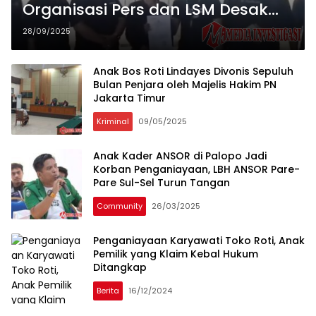
Organisasi Pers dan LSM Desak
Kapolda Metro Jaya Usut Tuntas
28/09/2025
Penganiayaan Jurnalis Ambarita
Anak Bos Roti Lindayes Divonis Sepuluh
Bulan Penjara oleh Majelis Hakim PN
Jakarta Timur
Kriminal
09/05/2025
Anak Kader ANSOR di Palopo Jadi
Korban Penganiayaan, LBH ANSOR Pare-
Pare Sul-Sel Turun Tangan
Community
26/03/2025
Penganiayaan Karyawati Toko Roti, Anak
Pemilik yang Klaim Kebal Hukum
Ditangkap
Berita
16/12/2024