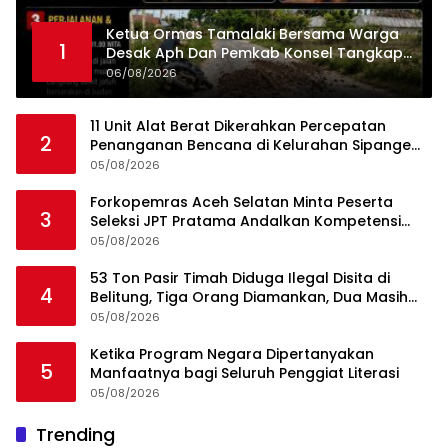
Ketua Ormas Tamalaki Bersama Warga
1
Desak Aph Dan Pemkab Konsel Tangkap
Pelaku Angkut Cangkang Sawit Overload,
06/08/2026
Truk PT KAP Melintas Jalan Umum
11 Unit Alat Berat Dikerahkan Percepatan
2
Penanganan Bencana di Kelurahan Sipange
Kecamatan Tukka
05/08/2026
Forkopemras Aceh Selatan Minta Peserta
3
Seleksi JPT Pratama Andalkan Kompetensi
dan Integritas, Bukan Kedekatan
05/08/2026
53 Ton Pasir Timah Diduga Ilegal Disita di
4
Belitung, Tiga Orang Diamankan, Dua Masih
Diburu
05/08/2026
Ketika Program Negara Dipertanyakan
5
Manfaatnya bagi Seluruh Penggiat Literasi
05/08/2026
Ini Dia Hubungan Partai Garuda dengan
Trending
1
Gerindra