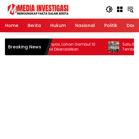
Langsung
ke
konten
Home
Berita
Hukum
Nasional
Politik
Daer
Hot spot di Kempas, Lahan Gambut 10
Satu Ekor Mony
Breaking News
Hektare Berhasil Dikendalikan
Tembilahan, 
Identifikasi