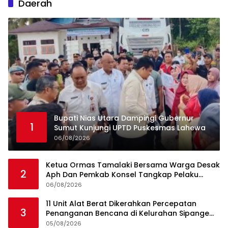
Daerah
Bupati Nias Utara Dampingi Gubernur
1
Sumut Kunjungi UPTD Puskesmas Lahewa
06/08/2026
Ketua Ormas Tamalaki Bersama Warga Desak
2
Aph Dan Pemkab Konsel Tangkap Pelaku
Angkut Cangkang Sawit Overload, Truk PT KAP
06/08/2026
Melintas Jalan Umum
11 Unit Alat Berat Dikerahkan Percepatan
3
Penanganan Bencana di Kelurahan Sipange
Kecamatan Tukka
05/08/2026