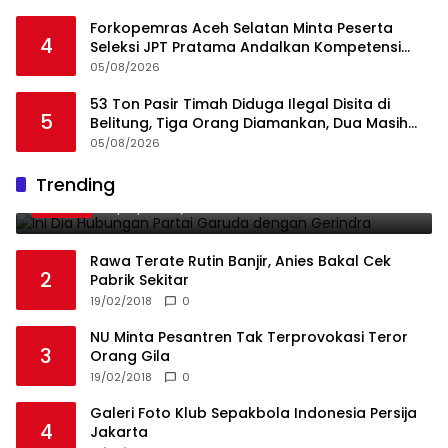
Forkopemras Aceh Selatan Minta Peserta
4
Seleksi JPT Pratama Andalkan Kompetensi
dan Integritas, Bukan Kedekatan
05/08/2026
53 Ton Pasir Timah Diduga Ilegal Disita di
5
Belitung, Tiga Orang Diamankan, Dua Masih
Diburu
05/08/2026
Ini Dia Hubungan Partai Garuda dengan
Trending
1
Gerindra
19/02/2018
0
Rawa Terate Rutin Banjir, Anies Bakal Cek
2
Pabrik Sekitar
19/02/2018
0
NU Minta Pesantren Tak Terprovokasi Teror
3
Orang Gila
19/02/2018
0
Galeri Foto Klub Sepakbola Indonesia Persija
4
Jakarta