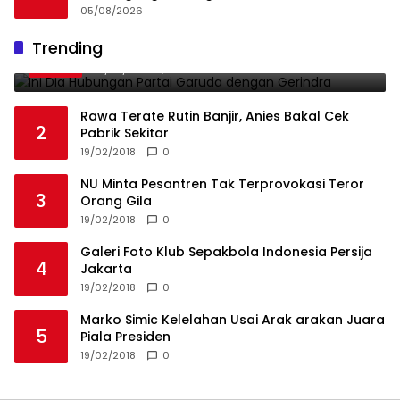
Diburu
05/08/2026
Ini Dia Hubungan Partai Garuda dengan
Trending
1
Gerindra
19/02/2018
0
Rawa Terate Rutin Banjir, Anies Bakal Cek
2
Pabrik Sekitar
19/02/2018
0
NU Minta Pesantren Tak Terprovokasi Teror
3
Orang Gila
19/02/2018
0
Galeri Foto Klub Sepakbola Indonesia Persija
4
Jakarta
19/02/2018
0
Marko Simic Kelelahan Usai Arak arakan Juara
5
Piala Presiden
19/02/2018
0