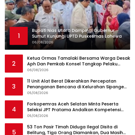
Bupati Nias Utara Dampingi Gubernur
1
Sumut Kunjungi UPTD Puskesmas Lahewa
06/08/2026
Ketua Ormas Tamalaki Bersama Warga Desak
2
Aph Dan Pemkab Konsel Tangkap Pelaku
Angkut Cangkang Sawit Overload, Truk PT KAP
06/08/2026
Melintas Jalan Umum
11 Unit Alat Berat Dikerahkan Percepatan
3
Penanganan Bencana di Kelurahan Sipange
Kecamatan Tukka
05/08/2026
Forkopemras Aceh Selatan Minta Peserta
4
Seleksi JPT Pratama Andalkan Kompetensi
dan Integritas, Bukan Kedekatan
05/08/2026
53 Ton Pasir Timah Diduga Ilegal Disita di
5
Belitung, Tiga Orang Diamankan, Dua Masih