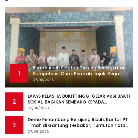
Bupati Aceh Selatan Dukung Peningkatan
1
Kompetensi Guru, Pemkab Jajaki Kerja
Sama dengan Pascasarjana USK
07/08/2026
LAPAS KELAS IIA BUKITTINGGI GELAR AKSI BAKTI
2
SOSIAL, BAGIKAN SEMBAKO KEPADA
MASYARAKAT SEKITAR
07/08/2026
Demo Penambang Berujung Ricuh, Kantor PT
3
Timah di Gantung Terbakar; Tuntutan Tata
Niaga Timah Jadi Sorotan
07/08/2026