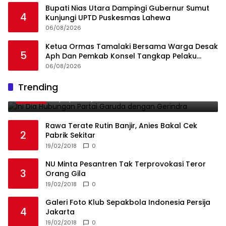
Bupati Nias Utara Dampingi Gubernur Sumut
4
Kunjungi UPTD Puskesmas Lahewa
06/08/2026
Ketua Ormas Tamalaki Bersama Warga Desak
5
Aph Dan Pemkab Konsel Tangkap Pelaku
Angkut Cangkang Sawit Overload, Truk PT KAP
06/08/2026
Melintas Jalan Umum
Ini Dia Hubungan Partai Garuda dengan
Trending
1
Gerindra
19/02/2018
0
Rawa Terate Rutin Banjir, Anies Bakal Cek
2
Pabrik Sekitar
19/02/2018
0
NU Minta Pesantren Tak Terprovokasi Teror
3
Orang Gila
19/02/2018
0
Galeri Foto Klub Sepakbola Indonesia Persija
4
Jakarta
19/02/2018
0