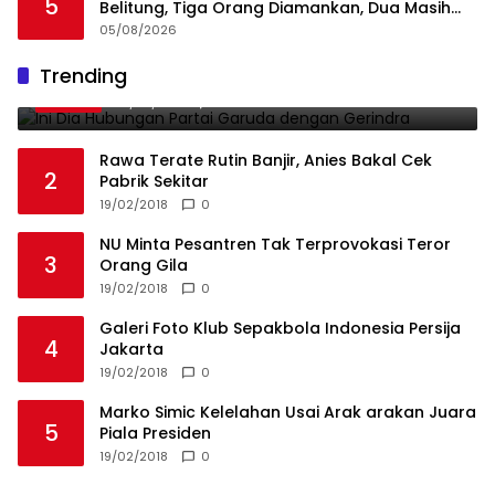
5
Belitung, Tiga Orang Diamankan, Dua Masih
Diburu
05/08/2026
Ini Dia Hubungan Partai Garuda dengan
Trending
1
Gerindra
19/02/2018
0
Rawa Terate Rutin Banjir, Anies Bakal Cek
2
Pabrik Sekitar
19/02/2018
0
NU Minta Pesantren Tak Terprovokasi Teror
3
Orang Gila
19/02/2018
0
Galeri Foto Klub Sepakbola Indonesia Persija
4
Jakarta
19/02/2018
0
Marko Simic Kelelahan Usai Arak arakan Juara
5
Piala Presiden
19/02/2018
0