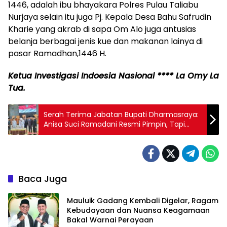
1446, adalah ibu bhayakara Polres Pulau Taliabu
Nurjaya selain itu juga Pj. Kepala Desa Bahu Safrudin
Kharie yang akrab di sapa Om Alo juga antusias
belanja berbagai jenis kue dan makanan lainya di
pasar Ramadhan,1446 H.
Ketua Investigasi Indoesia Nasional **** La Omy La
Tua.
Serah Terima Jabatan Bupati Dharmasraya:
Anisa Suci Ramadani Resmi Pimpin, Tapi
Mampukah Ia Jawab Harapan Publik?
Baca Juga
Mauluik Gadang Kembali Digelar, Ragam
Kebudayaan dan Nuansa Keagamaan
Bakal Warnai Perayaan