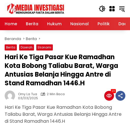
Langsung
ke
konten
Home
Berita
Hukum
Nasional
Politik
Daer
Beranda
Berita
Berita
Daerah
Ekonomi
Hari Ke Tiga Pasar Kue Ramadhan
Kota Bobong Taliabu Barat, Warga
Antusias Belanja Hingga Antre di
Stand Ramadhan 1446.H
211
Omy La Tua
2 Min Baca
03/03/2025
Hari Ke Tiga Pasar Kue Ramadhan Kota Bobong
Taliabu Barat, Warga Antusias Belanja Hingga Antre
di Stand Ramadhan 1446.H