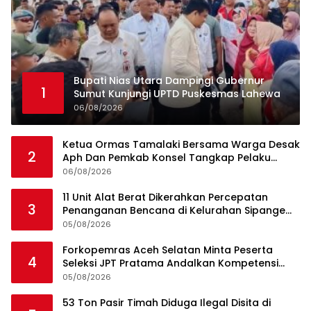
Bupati Nias Utara Dampingi Gubernur
1
Sumut Kunjungi UPTD Puskesmas Lahewa
06/08/2026
Ketua Ormas Tamalaki Bersama Warga Desak
2
Aph Dan Pemkab Konsel Tangkap Pelaku
Angkut Cangkang Sawit Overload, Truk PT KAP
06/08/2026
Melintas Jalan Umum
11 Unit Alat Berat Dikerahkan Percepatan
3
Penanganan Bencana di Kelurahan Sipange
Kecamatan Tukka
05/08/2026
Forkopemras Aceh Selatan Minta Peserta
4
Seleksi JPT Pratama Andalkan Kompetensi
dan Integritas, Bukan Kedekatan
05/08/2026
53 Ton Pasir Timah Diduga Ilegal Disita di